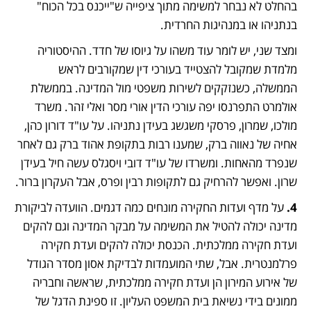
בהחלט לא נבחר למשימה מתוך ציפייה ש"ייכנס בכל הכוח" 
בנתניהו או במנהיגות החרדית.  
ומצד שני, יש לומר עוד משהו על גיוסו של חדד. ההיסטוריה 
מלמדת שמקובל להצטייד בעורכי דין שמקורבים לראש 
הממשלה, כשנזקקים לשירות משפטי מול המדינה. בממשלת 
אולמרט התפרנסו יפה עורכי הדין אורי מסר ואלי זהר. משרד 
מולכו, שמרון, פרסקי משגשג בעידן נתניהו. על עו"ד דורון כהן, 
אחיה של נאווה ברק, שמענו רבות בתקופת אהוד ברק גם לאחר 
שנפרד מהאחות. ומשרדו של עו"ד דובי ויסגלס עשה חיל בעידן 
שרון. ואפשר להרחיק גם לתקופות רבין ופרס, אבל העקרון ברור.
4. 
על מדף ועדות החקירה מונחים כמה דגמים. הוועדה לביקורת 
מדינה יכולה להטיל את המשימה על מבקר המדינה וגם להקים 
ועדת חקירה ממלכתית. הכנסת יכולה להקים ועדת חקירה 
פרלמנטרית. אבל, שתי המועמדות לבדיקת אסון מסדר הגודל 
של אירוע המירון הן ועדת חקירה ממלכתית, שראשה וחבריה 
ממונים בידי נשיאת בית המשפט העליון. זו ספינת הדגל של 