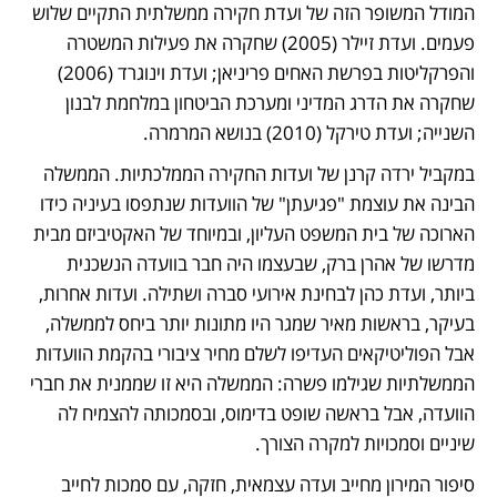
המודל המשופר הזה של ועדת חקירה ממשלתית התקיים שלוש 
פעמים. ועדת זיילר (2005) שחקרה את פעילות המשטרה 
והפרקליטות בפרשת האחים פריניאן; ועדת וינוגרד (2006) 
שחקרה את הדרג המדיני ומערכת הביטחון במלחמת לבנון 
השנייה; ועדת טירקל (2010) בנושא המרמרה.
במקביל ירדה קרנן של ועדות החקירה הממלכתיות. הממשלה 
הבינה את עוצמת "פגיעתן" של הוועדות שנתפסו בעיניה כידו 
הארוכה של בית המשפט העליון, ובמיוחד של האקטיביזם מבית 
מדרשו של אהרן ברק, שבעצמו היה חבר בוועדה הנשכנית 
ביותר, ועדת כהן לבחינת אירועי סברה ושתילה. ועדות אחרות, 
בעיקר, בראשות מאיר שמגר היו מתונות יותר ביחס לממשלה, 
אבל הפוליטיקאים העדיפו לשלם מחיר ציבורי בהקמת הוועדות 
הממשלתיות שגילמו פשרה: הממשלה היא זו שממנית את חברי 
הוועדה, אבל בראשה שופט בדימוס, ובסמכותה להצמיח לה 
שיניים וסמכויות למקרה הצורך.
סיפור המירון מחייב ועדה עצמאית, חזקה, עם סמכות לחייב 