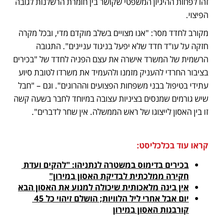
זהו לפחות ההיגיון המשפטי שקושר בין חומרת הרשלנות לגובה 
הפיצוי.
מקורב לחדד מסר: "אנו מצויים בשלב מוקדם מדי, ובכל מקרה 
חזקה על עו"ד חדד שלא יפעל בניגוד עניינים". התגובה 
הרשמית של המשרד אישרה את עצם הפניה לחדד של "בכירים 
בציבור החרדי להעניק מזמנו ולהעמיד את משרדו לטובת סיוע 
עתידי בטיפול בבני משפחות הפצועים וההרוגים". וגם – "חבל 
שיש גורמים שמנסים בציניות עצובה במיוחד לחבר בשעה קשה 
זו בין האסון לייצוגו של ראש הממשלה. אין שחר לדברים".
קראו עוד בכלכליסט:
בכירים בדימוס במשטרה לנתניהו: "להקים ועדת 
חקירה ממלכתית לבדיקת האסון במירון"
אין בינה מלאכותית שיכולה למנוע את האסון הבא
יום אבל אחרי ליל הלוויות; הושלם זיהוי כל 45 
קורבנות האסון במירון