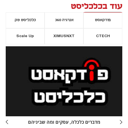
עוד בכלכליסט
פודקאסט
אנרגיה 360
כלכליסט טק
Scale Up
XIMUSNXT
CTECH
יסייה חדשה
נפתח בכרטיסייה חדשה
מדברים כלכלה, עסקים ומה שביניהם