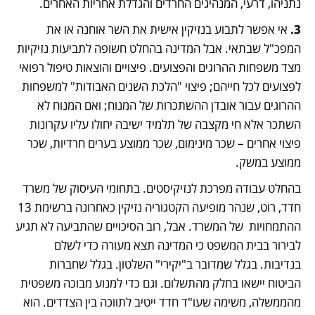
נתניהו, דרעי, המנהיגים החרדים והגדלת אחריות האחרים.       
3. 
אי אפשר לתבוע בנזיקין אישית את השר אוחנה או את 
המפכ"ל שבתאי. אבל המדינה בהחלט חשופה לתביעות נזיקיות 
מצד משפחות ההרוגים והפצועים. פיצויים והוצאות טיפול רפואי 
לפצועים לכל חייהם; פיצוי "הלכת השנים האבודות" למשפחות 
ההרוגים עבור אובדן ההשתכרות של המנוח; ואם המנוח לא 
השתכר אלא חי מקצבה של תלמיד ישיבה יחולו עליו עקרונות 
פיצוי אחרים – שכר מינימום, שכר ממוצע בערים חרדיות, שכר 
ממוצע במשק.
בהחלט עבודה מפרכת לנזיקיסטים. בתחומי העיסוק של משרד 
חדד, רוט, שנהר מופיעה הקטגוריה נזיקין כאחרונה ברשימת 13 
ההתמחויות  של המשרד. אבל, רוב הסיכויים שהתביעה לא תגיע 
לבירור בבית המשפט כי המדינה תצא מעורה כדי לשלם 
בנדיבות. בגלל שמדובר ב"יקירי" השלטון. בגלל שחברות 
הביטוח יישאו בחלק מהתשלום. וגם כדי למנוע מבוכה משפטית 
מהממשלה, משימה שעו"ד חדד ייטיב לתווכה בין הצדדים. הוא 