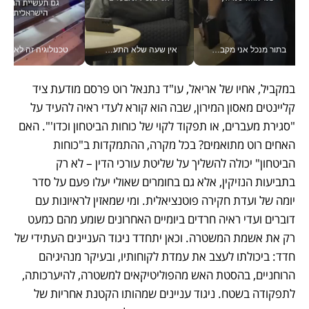
בתור מנכל אני מקבל מאות החלטות ביום, וה- Galaxy Z Fold8 Ultra עוזר לי לחתוך אותן מהר יותר_v
אין שעה שלא התעסקתי במשבר - טל אלכסנדרוביץ’ שגב מנהלת משברים תקשורתיים מכל מקום עם ה- Galaxy Z Fold8 Ultra שלה_v
טכנולוגיה זה לא רק בהייטק: גם תעשיי
במקביל, אחיו של אריאל, עו"ד נתנאל רוט פרסם מודעת ציד 
קליינטים מאסון המירון, שבה הוא קורא לעדי ראיה להעיד על 
"סגירת מעברים, או תפקוד לקוי של כוחות הביטחון וכדו'". האם 
האחים רוט מתואמים? בכל מקרה, ההתמקדות ב"כוחות 
הביטחון" יכולה להשליך על שליטת עורכי הדין – לא רק 
בתביעות הנזיקין, אלא גם בחומרים שאולי יעלו פעם על סדר 
יומה של ועדת חקירה פוטנציאלית. ומי שמאזין לראיונות עם 
דוברים ועדי ראיה חרדים ביומיים האחרונים שומע מהם כמעט 
רק את אשמת המשטרה. וכאן יתחדד ניגוד העניינים העתידי של 
חדד: ביכולתו לעצב את עמדת לקוחותיו, ובעיקר מנהיגיהם 
הרוחניים, בהסטת האש מהפוליטיקאים למשטרה, להיערכותה, 
לתפקודה בשטח. ניגוד עניינים שמהותו הקטנת אחריות של 