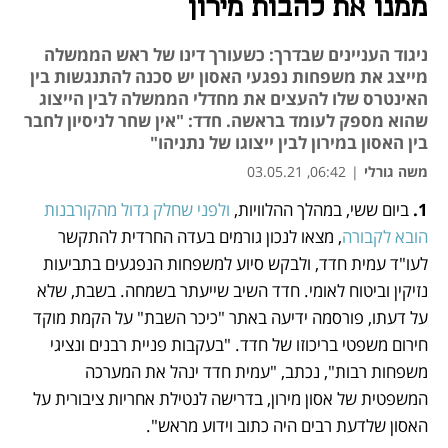
ממנו את להבות מירון
ניגוד העניינים שבדרך: כשעורך דינו של ראש הממשלה
מייצג את משפחות נפגעי האסון יש סכנה להתנגשות בין
האינטרס שלו להעצים את מחדלי הממשלה לבין הייצוג
שהוא מספק לעומד בראשה. חדד: "אין שחר לניסיון לחבר
בין האסון במירון לבין ייצוגו של נתניהו"
משה גורלי
|
06:42, 03.05.21
1. 
ביום ששי, במהלך ההלוויות, 
ולפני שחלק גדול מהקורבנות 
נפתח בכרטיסייה חדשה
נפתח בכרטיסייה חדשה
נפתח בכרטיסייה חדשה
נפתח בכרטיסייה חדשה
הובא לקבורה
, מצאו לנכון גורמים בעדה החרדית להתקשר 
לעו"ד עמית חדד, ולבקש סיוע למשפחות הנפגעים בתביעות 
נזיקין וביטוח לאומי. חדד השיב שייעתר בשמחה. בשבת, שלא 
על דעתו, פורסמה ידיעה באתר "כיכר השבת" על הקמת מוקד 
חירום משפטי בריכוזו של חדד. "בעקבות פניית רבנים ונציגי 
משפחות רבות", נכתב, "עמית חדד ינהל את המערכה 
המשפטית של אסון מירון, בדרישה לנטילת אחריות ציבורית על 
האסון שלדעת רבים היה כתוב וידוע מראש".