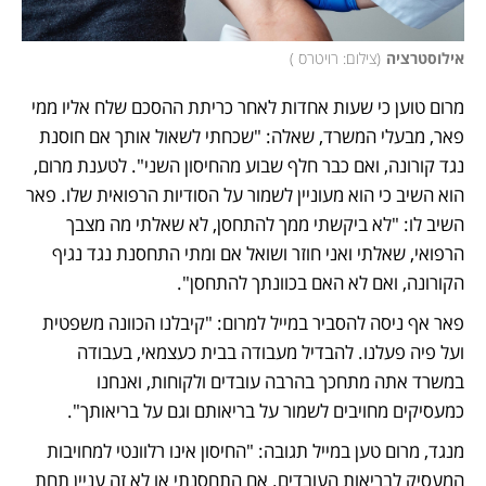
אילוסטרציה
(
צילום: רויטרס 
)
מרום טוען כי שעות אחדות לאחר כריתת ההסכם שלח אליו ממי 
פאר, מבעלי המשרד, שאלה: "שכחתי לשאול אותך אם חוסנת 
נגד קורונה, ואם כבר חלף שבוע מהחיסון השני". לטענת מרום, 
הוא השיב כי הוא מעוניין לשמור על הסודיות הרפואית שלו. פאר 
השיב לו: "לא ביקשתי ממך להתחסן, לא שאלתי מה מצבך 
הרפואי, שאלתי ואני חוזר ושואל אם ומתי התחסנת נגד נגיף 
הקורונה, ואם לא האם בכוונתך להתחסן".
פאר אף ניסה להסביר במייל למרום: "קיבלנו הכוונה משפטית 
ועל פיה פעלנו. להבדיל מעבודה בבית כעצמאי, בעבודה 
במשרד אתה מתחכך בהרבה עובדים ולקוחות, ואנחנו 
כמעסיקים מחויבים לשמור על בריאותם וגם על בריאותך". 
מנגד, מרום טען במייל תגובה: "החיסון אינו רלוונטי למחויבות 
המעסיק לבריאות העובדים. אם התחסנתי או לא זה עניין תחת 