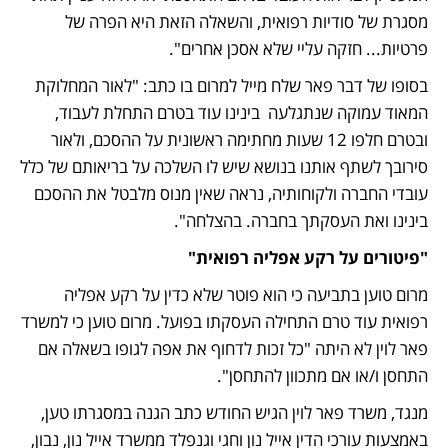
מסגרת של סודיות רפואית, והשאלה הזאת היא הפרה של 
פרטיות... חזקה עליי שלא אסכן אחרים". 
בסופו של דבר פאר שלח מייל למרום בו כתב: "לאור המחלוקת 
המאוד עמוקה שנתגלעה  בינינו עוד בטרם התחלת לעבוד, 
ובטרם חלפו 12 שעות מחתימה ראשונית על ההסכם, ולאור 
סירובך לשתף אותנו בנושא שיש לו השלכה על בריאותם של כלל 
עובדי החברה ולקוחותיה, נראה שאין מנוס מלבטל את ההסכם 
בינינו ואת העסקתך בחברה. בהצלחה". 
"פיטורים על רקע אפליה רפואית"
מרום טוען בתביעה כי הוא פוטר שלא כדין על רקע אפליה 
רפואית עוד טרם התחילה העסקתו בפועל. מרום טוען כי למשרד 
פאר לוין לא היתה "כל זכות לדחוף את אפה לגופו בשאלה אם 
התחסן ו/או אם מתכוון להתחסן". 
מנגד, משרד פאר לוין הגיש החודש כתב הגנה במסגרתו טען, 
באמצעות עורכי הדין אייל נון וחגי וגנפלד ממשרד אייל נון, נבון, 