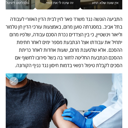
אין שעה שלא התעסקתי במשבר - טל אלכסנדרוביץ’ שגב מנהלת משברים תקשורתיים מכל מקום עם ה- Galaxy Z Fold8 Ultra שלה_v
זה שינה לי את החיים: איך עידו איז'ק הופך את הסמארטפון לכלי צילום מקצועי_v
כלכליסט דיגיטל
התביעה הוגשה נגד משרד פאר לוין לבית הדין האזורי לעבודה 
בתל אביב. במסגרתה טוען מרום, באמצעות עורכי הדין חן טלמור 
וליאור וינשטיין, כי בין הצדדים נכרת הסכם עבודה, שלפיו מרום 
יתחיל את עבודתו אצל הנתבעת מספר ימים לאחר חתימת 
ההסכם. אלא שלטענת מרום, שעות אחדות לאחר כריתת 
ההסכם הנתבעת החליטה לחזור בה בשל סירובו לחשוף אם 
הסכים לקבלת טיפול רפואי בדמות חיסון נגד נגיף הקורונה. 