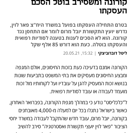
קורונה ומשסירב בוטל הסכם
העסקתו
בטרם התחילה העסקתו בפועל במשרד היח"צ פאר לוין,
נדרש יועץ התקשורת יובל מרום לומר אם התחסן נגד
קורונה. הוא לא הסכים לענות בטענה לסודיות רפואית
והעסקתו בוטלה. כעת הוא דורש 85 אלף שקל
ליטל דוברוביצקי
|
15:32, 20.05.21
הקורונה אמנם בדעיכה כעת בזכות החיסונים, אולם המגפה 
ומבצע החיסונים מעסיקים את בתי המשפט בתביעות שונות 
בנושא זכות המעסיק להגן על עובדיו ועל לקוחותיו מול זכות 
מועמד לעבודה או עובד לסודיות רפואית. 
ל"כלכליסט" נודע כי במהלך מגפת הקורונה, בפברואר האחרון, 
כאשר בישראל נתגלו בכל יום למעלה מ-4,000 מאובחנים 
בקורונה, יובל מרום, עובד חדש שהתקבל לעבודה במשרד יחסי 
הציבור "פאר לוין יועצי תקשורת ואסטרטגיה" סירב להשיב 