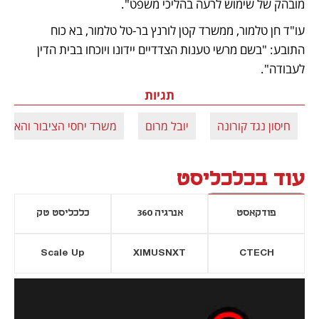
מובהק של שימוש לרעה בהליכי משפט".
עו"ד חן טלמור, ממשרד קטן לורנץ בר-טל טלמור, בא כוח 
התובע: "בשם מרשי טענות הצדדיים יידונו ויוכחו בבית הדין 
לעבודה". 
תגיות
חיסון נגד קורונה
יובל מרום
משרד יחסי הציבור והאסטרט
עוד בכלכליסט
פודקאסט
אנרגיה 360
כלכליסט טק
Scale Up
XIMUSNXT
CTECH
יסייה חדשה
נפתח בכרטיסייה חדשה