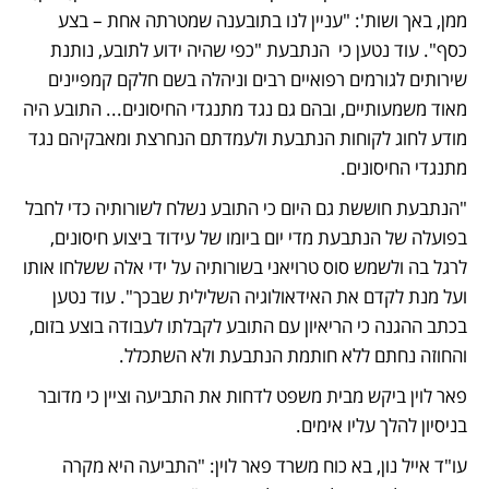
ממן, באך ושות': "עניין לנו בתובענה שמטרתה אחת – בצע 
כסף". עוד נטען כי  הנתבעת "כפי שהיה ידוע לתובע, נותנת 
שירותים לגורמים רפואיים רבים וניהלה בשם חלקם קמפיינים 
מאוד משמעותיים, ובהם גם נגד מתנגדי החיסונים... התובע היה 
מודע לחוג לקוחות הנתבעת ולעמדתם הנחרצת ומאבקיהם נגד 
מתנגדי החיסונים.
"הנתבעת חוששת גם היום כי התובע נשלח לשורותיה כדי לחבל 
בפועלה של הנתבעת מדי יום ביומו של עידוד ביצוע חיסונים, 
לרגל בה ולשמש סוס טרויאני בשורותיה על ידי אלה ששלחו אותו 
ועל מנת לקדם את האידאולוגיה השלילית שבכך". עוד נטען 
בכתב ההגנה כי הריאיון עם התובע לקבלתו לעבודה בוצע בזום, 
והחוזה נחתם ללא חותמת הנתבעת ולא השתכלל. 
פאר לוין ביקש מבית משפט לדחות את התביעה וציין כי מדובר 
בניסיון להלך עליו אימים. 
עו"ד אייל נון, בא כוח משרד פאר לוין: "התביעה היא מקרה 