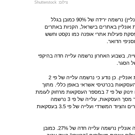
צילום: Shutterstock
ברכישות במטבע זר (חו"ל ורכישות אונליין) נרשמה ירידה של 90% כמובן בגלל
 אונליין באתרים בישראל, הקניות באתרים
היתר בגלל הפסקת פעילות אתרי אופנה כמו נקסט וחשש
סניפי הדואר.
יה, בשבוע האחרון נרשמה עלייה חדה בהיקפי
ל הסגר.
בין היתר, נרשם זינוק בהיקף הרכישות אונליין. כן נודע כי נרשמה עלייה של פי 2
עסקאות בכרטיסי אשראי באופן כללי. מתוך
זה, בתחום ההלבשה וההנעלה נרשם זינוק של פי 7 במספר העסקאות מרחוק לעומת
השיעור של עסקאות אלו לפני המשבר מסך העסקאות, עלייה של פי 3 נרשמה
במספר עסקאות מרחוק בתחום הספרים והציוד המשרדי ועלייה של פי 3.5 בעסקאות
גם בגובה העסקה הממוצעת שבוצעה אונליין נרשמה עלייה חדה של 27%. כמובן