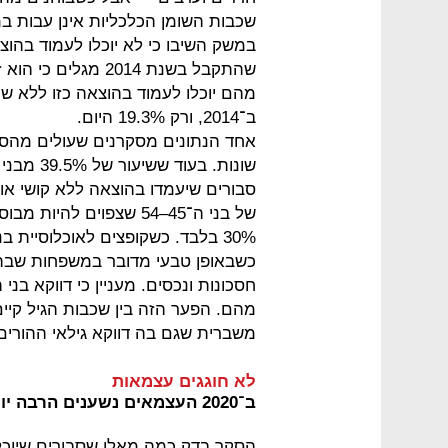
במשק השיבו כי לא יוכלו לעמוד בהו
ב־2014, ורק 19.3% היום.
אחד הנתונים מסקרנים שעולים מהסקר 
סבורים שיעמדו בהוצאה ללא קושי או 
של בני ה־45–54 שצפוים ל
כשבאופן טבעי מדובר במשפחות שבהן 
משברית שגם בה דווקא גילאי ההורים הצע
לא חוגגים עצמאות
ב־2020 העצמאים נשענים הרבה יותר על עזרה כלכלית מבני המשפחה
הסקר בדק כמה מאלו שסבורים שיוכלו