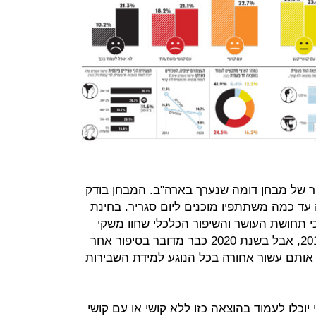
" הוא גיור של מבחן דומה שנערך בארה"ב. המבחן בודק
עד כמה משתתפיו מוכנים ליום סגריר. בחינת
י תחושת העושר והשיפור הכלכלי שחוו משקי
הבית השתפרה בין השנים 2011 ל־2014, אבל בשנת 2020 כבר מדובר בסיפור אחר
 אותם עשור אחורה בכל הנוגע למידת השבירות
3 מהנשאלים כי יוכלו לעמוד בהוצאה כזו ללא קושי או עם קושי