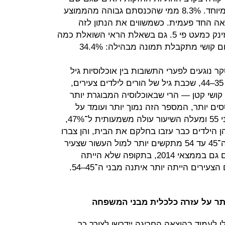
שכבות השומן הכלכליות אינן עבות במיוחד. 8.3% ממי שהכנסתם גבוהה מהממוצע
צאה החד פעמית. כשמשווים את הנתון לזה
שהתקבל בשנת 2014 מגלים כי הוא זינק כמעט פי 5. גם בשאלת הראי השואלת כמה
מהם יוכלו לעמוד בהוצאה כזו ללא שום קושי מתקבלת תמונה מבהילה: 34.4%
נוגעים לפערי התשובות בין אוכלוסיות גיל
שונות. בעוד ששיעור של 39.5% מבני 35–44, שכבת גיל של הורים לילדים צעירים,
קושי קטן — הרי שבאוכלוסיה המבוגרת יותר
היות מבוססים יותר, המספר הזה נמוך יותר ועומד על
30% בלבד. כשקופצים לאוכלוסיית בני 55 ומעלה השיעור עולה משמעותית ל־47%,
הילדים כבר עזבו בחלקם את הבית, והן צברו
חסכונות ונכסים. מעניין כי דווקא בני ה־45 עד 54 מתקשים יותר למול העשור שצעיר
מהם. הפער הזה בין שכבות הגיל קיים גם בממצאי 2014, בתקופה שלא הייתה
ירים הייתה יותר איתנה מבני ה־45–54.
 לעמוד בהוצאה החריגה יידרשו לצורך כך