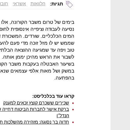
הלוואות
אשראי
חובו
תגיות:
בימים של טרום משבר הקורונה, אלו 
נסיעה לעבודה וציפייה אינסופית לח
המים הכלכליים. שורדים. המשכורת ד
שממש יש לו מזל זוכה מדי פעם להעב
טוב ויפה עד שמגיעה ההוצאה הבלתי צ
לשבור את הראש מהיכן יממן אותה. וב
בשיעור האבטלה בעקבות משבר הקורונ
במשק ושל מאות אלפי עצמאים שנאל
בהפתעה.
קראו עוד בכלכליסט:
שכירים ששכרם קוצץ זכאים למענק
ברקת אישר לחברות הביטוח דחייה של 
הנדל"ן
חדוה בר נסוגה: מזהירה מהשלכות חתי