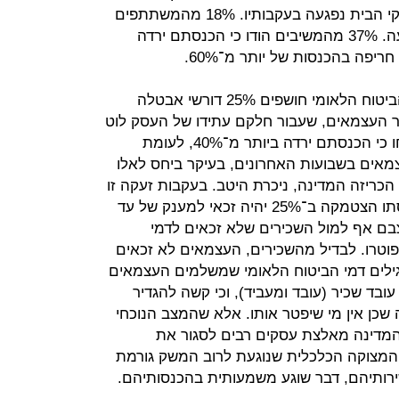
המשק, הבוחנת עד כמה הכנסת משקי הבית נפגעה בעקבותיו. 18% מהמשתתפים
בלבד השיבו שהכנסתם כלל לא נפגעה. 37% מהמשיבים הודו כי הכנסתם ירדה
אין מדובר בנתונים מפתיעים. נתוני הביטוח הלאומי חושפים 25% דורשי אבטלה
ר העצמאים, שעבור חלקם עתידו של העסק לוט
בערפל. כמעט 55% מהעצמאים דיווחו כי הכנסתם ירדה ביותר מ־40%, לעומת
העצמאים בשבועות האחרונים, בעיקר ביחס לאלו
הכריזה המדינה, ניכרת היטב. בעקבות זעקה זו
שודרג המענק כך שכל עצמאי שהכנסתו הצטמקה ב־25% יהיה זכאי למענק של עד
 מצבם אף למול השכירים שלא זכאים לדמי
טרו. לבדיל מהשכירים, העצמאים לא זכאים
ילים דמי הביטוח הלאומי שמשלמים העצמאים
ובד שכיר (עובד ומעביד), וכי קשה להגדיר
שכן אין מי שיפטר אותו. אלא שהמצב הנוכחי
 המדינה מאלצת עסקים רבים לסגור את
המצוקה הכלכלית שנוגעת לרוב המשק גורמת
ירותיהם, דבר שוגע משמעותית בהכנסותיהם.