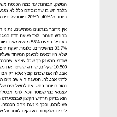
ביותר מ־40%, ו־20% דיווחו על ירידה חריפה בהכנסות של יותר מ־60%.
בחודש האחרון לצד פגיעה חדה במגז
33.7% מהשכירים. כלומר, זעקת 
שלא היו זכאים למענק המיוחד שעליו 
10,500 שקלים, שדרוג ששיפר את
אבטלה אם שכרם קוצץ אלא רק אם פו
לדמי אבטלה. הטענה היא שבימים רג
נמוכים יותר בהשוואה לתשלומים של ע
עצמאי כמי שפוטר וזכאי לדמי אבטלה 
הוא בדיוק תרחיש הקיצון שבמסגרתו
פעילותם, ובכך מונעת מהם הכנסה. 
לרבים מלקוחות העסקים לוותר על ש