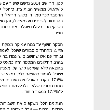
כ־34.9% ממשקי הבית ציינו כי י
ההסבר לכך טמון הן בקושי הריאלי ה
בהכנסות (שכירים ועצמאיים), והן מ
בשווקי ההון בעולם שגילחו את חסכו
הציבור.
הסקר חושף עד כמה עמוקה מצוקת הנ
בהוצאה ללא קושי או קושי קל. מעניין
ל־17.7% במגזר היהודי.
הנתונים הללו משקפים את השבירות
חרדים וערבים — אבל כשבוחנים מה 