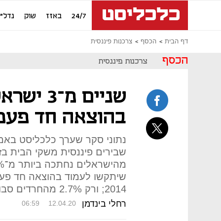
24/7
באזז
שוק
נדל"ן
דף הבית
הכסף
צרכנות פיננסית
הכסף
צרכנות פיננסית
שניים מ־
בהוצאה חד פעמית של 0
נתוני סקר שערך כלכליסט באמ
2014; ורק 2.7% מהחרדים סבורים שיצליחו לעמוד בהוצאה כזו
רחלי בינדמן
06:59
12.04.20