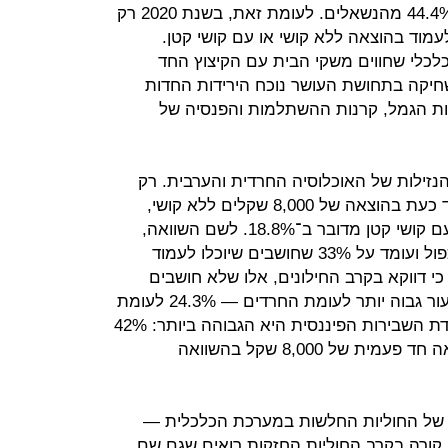
קטן, הרי שב־2014 נרשם שיפור עם 44.4% מהנשאלים. לעומת זאת, בשנת 2020 רק
וכלו לעמוד בהוצאה ללא קושי או עם קושי קטן.
כלכלי שחווים משקי הבית עם הקיצוץ החד
שחיקה בתחושת העושר נוכח הירידות החדות
נות הגמל, קרנות ההשתלמות והפנסיה של
זילות של האוכלוסיה החרדית והערבית. רק
2.7% מהחרדים סבורים שיוכלו לעמוד כעת בהוצאה של 8,000 שקלים ללא קושי,
וביחד עם אלו שחושבים שיעמדו בה עם קושי קטן מדובר ב־18.8%. לשם השוואה,
בקרב החילונים המספר הזה כמעט כפול ועומד על 33% שחושבים שיוכלו לעמוד
 כי דווקא בקרב החילונים, אלו שלא חושבים
שיוכלו לעמוד בהוצאה כלל, נמצא שיעור גבוה יותר לעומת החרדים — 24.3% לעומת
17.6%. בקרב האוכלוסיה הערבית מידת השבירות הפיננסית היא הגבוהה ביותר: 42%
מהם סבורים שלא יוכלו לעמוד בהוצאה חד פעמית של 8,000 שקל בהשוואה
 של החוליות החלשות במערכת הכלכלית —
קורה בקרב החוליות החזקות רואים שגם שם