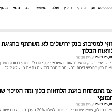
כלכליסט-טק
בארץ
נדל"ן
עולם
משפט
רכב
פנאי
מוסף
וץ למסיבה: בנק ירושלים לא משתתף בחגיגת
וואות הבלון
06:00
עירית אבישר
ק שפעיל בשוק המשכנתאות ובאשראי לענף הנדל"ן נמנע בכוונה ממתן
אות בלון לרוכשי דירות: "השיטה דוחפת לרכישה גם את מי שלא יכול"
ם מתפתחת בועת הלוואות בלון ומה הסיכוי שה
פוצץ
06:00
עירית אבישר
הלוואות הבלון, שמאפשרות לקוני דירות לשלם 20% מערך הדירה ב