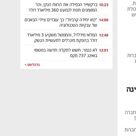
כנתאות.
ברקשייר הכפילה את הרווח הנקי, והר
16:23
יכולת
המזומנים תפח לכמעט 360 מיליארד דולר
שש
"כמו יחידה קרבית": כך עובדים ציידי הבאגים
14:00
של ענקיות הטכנולוגיה
המלאי מידלדל, והממשל משקיע 3 מיליארד
12:48
דולר בהפקת מינרלים לתעשיית הנשק
לא נגמר: חשש לתקלה חדשה במטוסי
12:01
רות
בואינג 737 מקס
כלכליסט >
נה
 חברה
עמלות מגיעות ל-5%
חברות