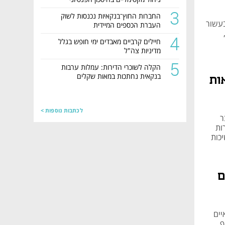
3
החברות החוץ־בנקאיות נכנסות לשוק
בעשור
העברת הכספים המיידית
4
חיילים קרביים מאבדים ימי חופש בגלל
מדיניות צה"ל
5
הקלה לשוכרי הדירות: עמלות ערבות
בנקאית נחתכות במאות שקלים
המשכנתאות
לכתבות נוספות >
דובר
רות
כות
ם
יים
ף