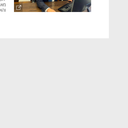
מאמ
והא