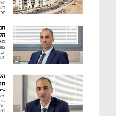
שיא
הפ
הל
, 19.01.25
צוו
הבי
עמלות 
הע
תחרו
, 15.01.25
משמ
ומתג
במכ
הבי