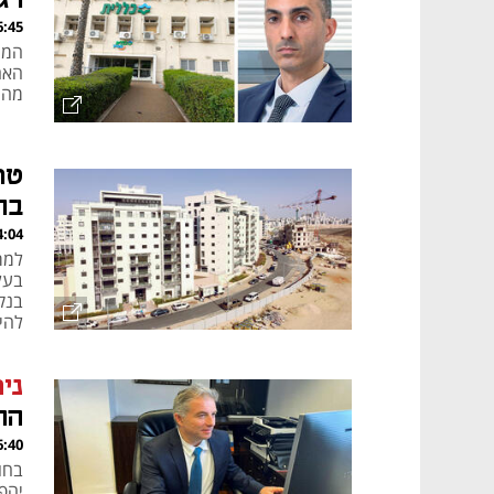
רג
, 01.12.24
המש
האח
מהי
בח
, 13.11.24
בנק
להיות פ
ני
הה
, 10.11.24
בחו
יהפ