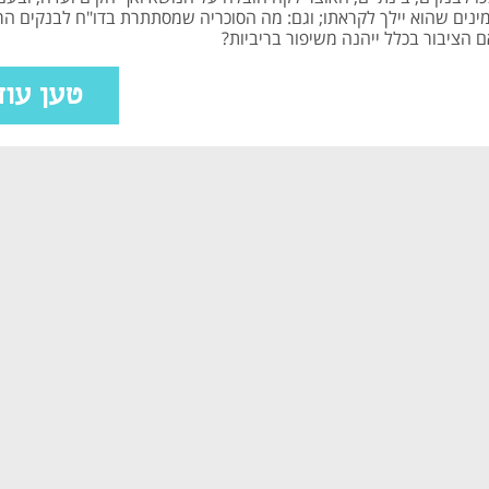
ינים שהוא יילך לקראתו; וגם: מה הסוכריה שמסתתרת בדו"ח לבנקים הר
ם הציבור בכלל ייהנה משיפור בריביות?
טען עוד