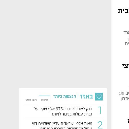
בית
ום ריבית על 235 מיליארד
ם
צי
יות;
באזז
הנצפות ביותר
תרון
היום
השבוע
1
בנק לאומי נקנס ב-975 אלף שקל על
גביית עמלות בניגוד למותר
2
מאות אלפי ישראלים עדיין משלמים דמי
ניהול מקסימליים בחיסכון הפנסיוני