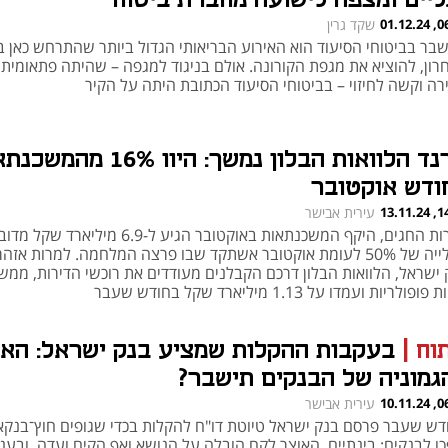
ליים ומצפה לישועה מחברת ביטוח
06:45
שקד גרין
בר בביטוחי הסיעוד הוא האירוע הבריאותי הגדול ביותר שהתרחש כאן 
רון, להוציא את מגפת הקורונה. אולם בניגוד למגפה – שהיתה פתאומית,
רה וקשה לחיזוי – בביטוחי הסיעוד הכתובת היתה על הקיר
טרנד הלוואות הבלון נמשך: היוו 16% מ
ודש אוקטובר
14:04
עירית אבישר
למרות החגים, היקף המשכנתאות באוקטובר הגיע ל-6.9 מיליארד שקל מ
בעלייה של 50% לעומת אוקטובר אשתקד שבו פרצה המלחמה. למרות אזה
 ישראל, הלוואות הבלון דרכם הקבלנים מעודדים את רוכשי הדירות, ממשי
ופולריות ועמדו על 1.13 מיליארד שקל בחודש שעבר
תוח
|
בעקבות ההקלות שמציע בנק ישראל: הא
גמוניה של הבנקים תישבר?
06:40
עירית אבישר
דש שעבר פרסם בנק ישראל טיוטת דו"ח להקלות בכדי שגופים חוץ־בנקא
כו לבנקים; בינתיים, האוצר לקח הובלה על הנושא ואף הקים ועדה, ובענ