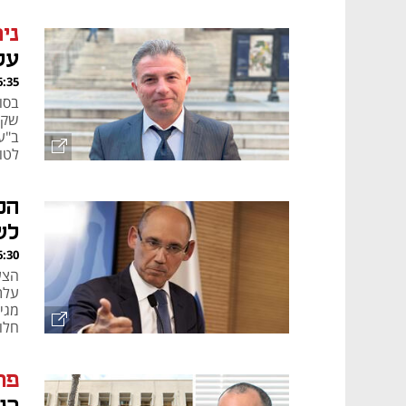
לחב
ני
על
, 05.01.25
שקל
ב"ע
לטו
הכ
לש
, 15.12.24
עלת
מגי
חלו
פר