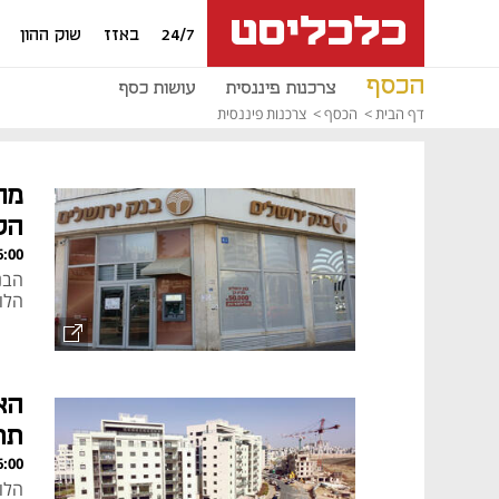
24/7
באזז
שוק ההון
הכסף
צרכנות פיננסית
עושות כסף
דף הבית
הכסף
צרכנות פיננסית
מח
הל
, 26.01.25
הבנ
הלוו
הא
תת
, 26.01.25