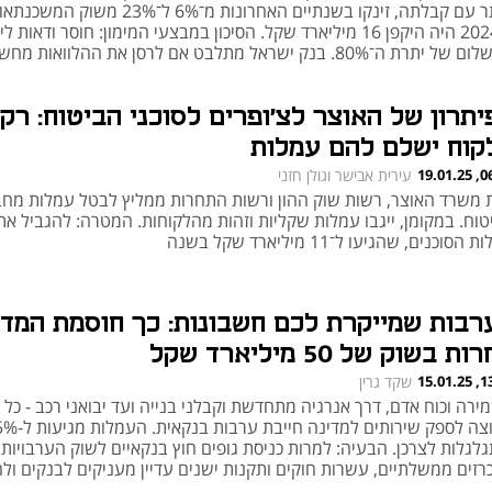
היתר עם קבלתה, זינקו בשנתיים האחרונות מ־6% ל־23% משוק המש
ב־2024 היה היקפן 16 מיליארד שקל. הסיכון במבצעי המימון: חוסר ודאות ל
התשלום של יתרת ה־80%. בנק ישראל מתלבט אם לרסן את ההלוואות מח
ט את שוק הנדל"ן
יתרון של האוצר לצ'ופרים לסוכני הביטוח: רק
קוח ישלם להם עמלות
06:25
עירית אבישר וגולן חזני
ת משרד האוצר, רשות שוק ההון ורשות התחרות ממליץ לבטל עמלות מחב
טוח. במקומן, ייגבו עמלות שקליות וזהות מהלקוחות. המטרה: להגביל את
הסוכנים, שהגיעו ל־11 מיליארד שקל בשנה
רבות שמייקרת לכם חשבונות: כך חוסמת המדי
ת בשוק של 50 מיליארד שקל
13:57
שקד גרין
ירה וכוח אדם, דרך אנרגיה מתחדשת וקבלני בנייה ועד יבואני רכב - כל
שרוצה לספק שירותים למדינה חייבת ערבות בנקאית. ה
לגלות לצרכן. הבעיה: למרות כניסת גופים חוץ בנקאיים לשוק הערבויות
רזים ממשלתיים, עשרות חוקים ותקנות ישנים עדיין מעניקים לבנקים ול
טוח שליטה מוחלטת בתחומים רבים. התוצאה: עלויות מיותרות