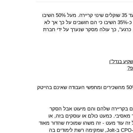
85% מהעובדים הצעירים בגילאי 26 עד 35 שוקלים שינוי קריירה. מעל 50% השיבו
שהם שוקלים בחיוב שינוי קריירה, עוד כ-35% השיבו כי הם חושבים על כך אך לא
בד השיבו "לא כרגע", כך עולה מסקר שנערך על ידי חברת
קיע בנדל"ן
פ?
לצד זה, הסקר מראה כי למעלה מ-50% מהשכירים ומחפשי העבודה שאינם בהייטק
 בקריירה שלהם והם מיעוט אבל הסקר
מאסיבי. כמעט כולם או עוסקים בזה, או
 זה עוד מעט - זה משהו שמוכיח שהדור מאוד
השתנה", אומר ליאור פרנקל, שותף ו-CPO ב-Jolt, שמקימה רשת לימודים בה