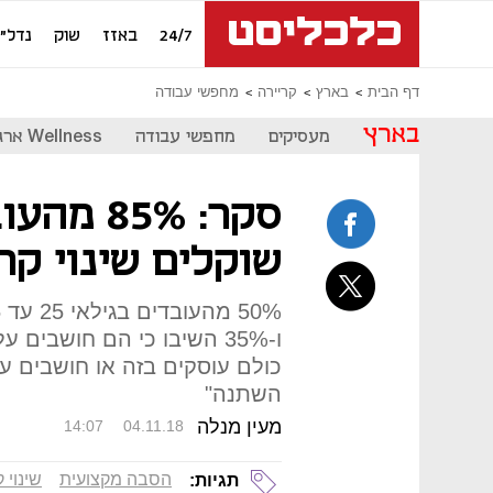
24/7
באזז
שוק
נדל"ן
דף הבית
בארץ
קריירה
מחפשי עבודה
בארץ
מעסיקים
מחפשי עבודה
Wellness ארגוני
סקר: 85%
שוקלים שינוי קר
ו-35% השיבו כי הם חושבים
כולם עוסקים בזה או חושבים ע
השתנה"
מעין מנלה
14:07
04.11.18
הסבה מקצועית
שינוי 
תגיות: