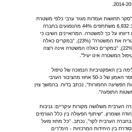
י "סקר תחושות ועמדות מגזר ערבי כלפי משטרת
ישראל" שנעשה במאי ויוני 2015 בקרב 6,932 משתתפים 44% מהנפגעים בחברה
יווחו על כך למשטרה. המרואיינים השיבו כי
הסיבות לאי הדיווח היו "לא רציתי להטריח את המשטרה" (23%), "במקרים כאלה
המשטרה אינה יכולה לעזור/ לטפל" (22%), "במקרים כאלה המשטרה אינה רוצה
ימה בין האפקטיביות הנמוכה של טיפול
המשטרה בעבירות ירי ואלימות ובין חוסר האמון של כ-50 אחוז מהציבור הערבי
 הפשיעה החמורות", נכתב בדוח. בהמשך צוין
פשטות התופעה".
ברה הערבית משלושה מקורות עיקריים: גניבות
הודה ושומרון. "שיתוף הפעולה בין כלל הגורמים
חברה הערבית לקוי", נכתב. "כל מחוז פועל
ודרת בין היחידות המרכזיות - הימ"רים