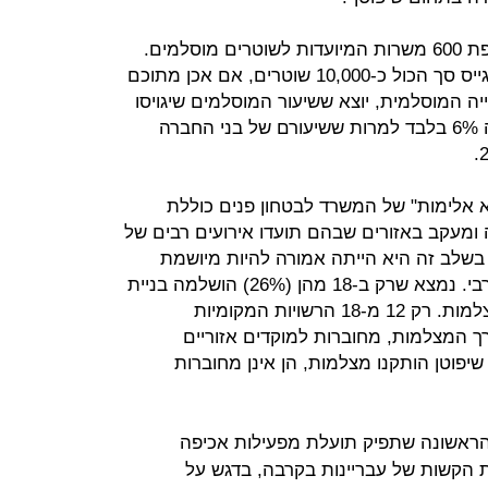
כמו כן, המנהלת אמורה לפעול להוספת 600 משרות המיועדות לשוטרים מוסלמים.
בשנים 2016-2020 צפויה המשטרה לגייס סך הכול כ-10,000 שוטרים, אם אכן מתוכם
האוכלוסייה המוסלמית, יוצא ששיעור המוסלמים שיגויסו
בשנים האמורות בכלל המגויסים יהיה 6% בלבד למרות ששיעורם של בני החברה
א אלימות" של המשרד לבטחון פנים כוללת
מעקב באזורים שבהם תועדו אירועים רבים של
בשלב זה היא הייתה אמורה להיות מיושמת
ב-59 רשויות מקומיות שיש בהן רוב ערבי. נמצא שרק ב-18 מהן (26%) הושלמה בניית
התשתית הדרושה להצבת מערך המצלמות. רק 12 מ-18 הרשויות המקומיות
 המצלמות, מחוברות למוקדים אזוריים
יפוטן הותקנו מצלמות, הן אינן מחוברות
הראשונה שתפיק תועלת מפעילות אכיפה
הקשות של עבריינות בקרבה, בדגש על