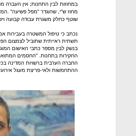
במחוזות לבין התחנות; אין העברה מסו
מחוז ש"י, שהוגדר "מפל פשיעה" .המ
שוטף כחלק משגרת עבודה קבועה וישנם
נכתב כי טיפול המשטרה בעבירות אמ
תשתית ראייתית שתוביל לצמצום הפער
בנשק לבין מספר כתבי האישום המוגש
החקירות בתחנות. "החסמים המתוארי
החברה הערבית ברשויות המדינה בכ
ההתחמשות ולאי-פריצת מעגל אירועי ה