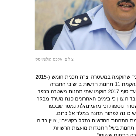
צילום: אלכס קולומויסקי
מהדוח עולה כי "מנהלת המגזר הערבי" שהוקמה במשטרה יצרה תכנית חומש (2015-
2020) במסגרתה היא אמורה לסייע בהקמת 11 תחנות חדשות ביישובי החברה
הערבית ובחיזוק עשר תחנות קיימות. עד סוף 2017 הוקמו שתי תחנות משטרה בכפר
 בדוח צוין כי בימים האחרונים פנה משרד מבקר
טרה נוספות וכי מהמינהלת נמסר שבכפר
 כוונה לפתוח תחנה במג'ד אל כרום.
ת התחנות החדשות נתקל בקשיים", צויין בדוח.
ת תחנות בשל התנגדות מועצות הרשויות
 בתחום שיפוטן".