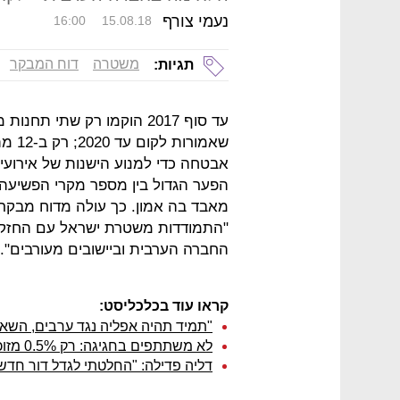
נעמי צורף
16:00
15.08.18
משטרה
דוח המבקר
תגיות:
אבטחה כדי למנוע הישנות של אירוע
הפער הגדול בין מספר מקרי הפשיעה 
מאבד בה אמון. כך עולה מדוח מבקר 
"התמודדות משטרת ישראל עם החזקת אמ
החברה הערבית וביישובים מעורבים".
קראו עוד בכלכליסט:
"תמיד תהיה אפליה נגד ערבים, השאל
לא משתתפים בחגיגה: רק 0.5% מזוכי מחיר למשתכן הם ערבים
דליה פדילה: "החלטתי לגדל דור חד