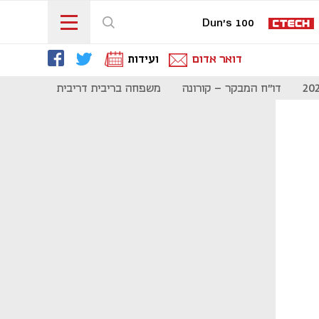
Dun's 100
דואר אדום
ועידות
דו"ח המבקר - קורונה
משפחה בריבית דריבית
תקשורת