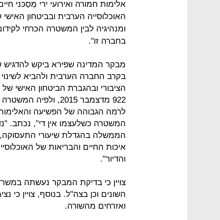
אלימות חמורה ואירועי ירי מְסַכּני ח
האוכלוסייה הערבית ובביטחון האישי
ומנהיגיה לבין המשטרה הכרחי לקידום
בחברה זו".
מבקר המדינה שפירא ביקש להדגיש 
בקרב החברה הערבית ולהביא לשינוי 
הציבורי ובהגברת הביטחון האישי ש
922 מדצמבר 2015, ול
לרמה הגבוהה של הפשיעה והאלימות ב
המשטרה כשלעצמו אין די", נכתב. "
הממשלה בהגדלת שיעורי התעסוקה, בפ
איכות החיים והבריאות של האוכלוסיי
והדיור".
צויין כי בדיקת המבקר נעשתה במשרד
השונים וכן בצה"ל. בנוסף, צויין כי נ
ואזרחים מהשורה.