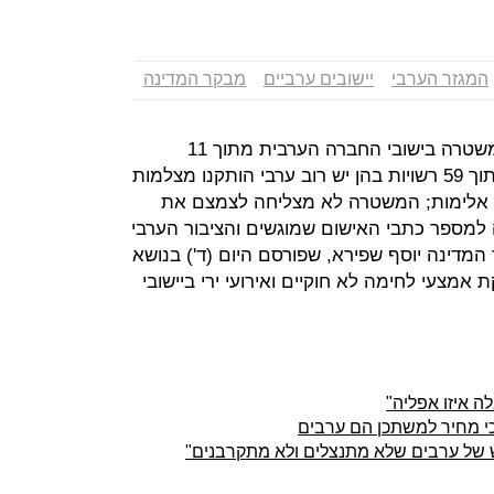
המגזר הערבי
יישובים ערביים
מבקר המדינה
עד סוף 2017 הוקמו רק שתי תחנות משטרה בישובי החברה הערבית מתוך 11
שאמורות לקום עד 2020; רק ב-12 מתוך 59 רשויות בהן יש רוב ערבי הותקנו מצלמות
י אלימות; המשטרה לא מצליחה לצמצם את
למספר כתבי האישום שמוגשים והציבור הערבי
המדינה יוסף שפירא, שפורסם היום (ד') בנושא
צעי לחימה לא חוקיים ואירועי ירי ביישובי
ה איזו אפליה"
ש של ערבים שלא מתנצלים ולא מתקרבנים"