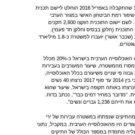
יצוין כי בהחלטת ממשלה מספר 1402 שהתקבלה באפריל 2016 הוחלט ליישם תכנית
נים 2020-2016 לטובת שיפור רמת הביטחון האישי במגזר הערבי
ולטובת חיזוק הביטחון במחוז ירושלים. לשם יישום התוכנית הוקצו 2,600 תקנים
 שנות התוכנית (חלקן בבסיס וחלקן חד פעמי).
בהתאם להחלטה זו, עד תקציב 2019 (שכבר אושר) יועברו למשטרה כ-1.8 מיליארד
על פי הדוח, בסוף אפריל 2017 מנתה האוכלוסייה הערבית בישראל כ-20% מכלל
נמסרו מהמשטרה, שיעור המעורבים בעבירות
גבוה פי שניים משיעורם בכלל האוכלוסייה,
ובתיקי רצח - פי שניים וחצי. עוד צויין כי בין 2014 עד סוף 2017 נרצחו 40 נשים
נרצחו באותה תקופה בישראל. שיעור שהוא
ת. "מדובר במחיר דמים כבד", נכתב בדוח.
 פי הנתונים שהוצגו בדוח, ב-95% מהתיקים שנפתחו במשטרה עבירות של ירי
גורים בשנים 2014-2016 החשודים היו מהאוכלוסייה הערבית. במקביל, נתוני
עליה מתמדת במספר הכולל של התיקים