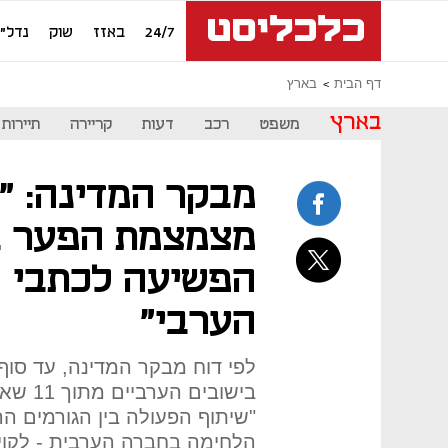
24/7
באזז
שוק
נדל"ן
דף הבית
בארץ
בארץ
משפט
רכב
דעות
קריירה
תיירות
מבקר המדינה: 
מצמצמת הפער בי
הפשיעה לכתבי ה
הערבי"
"שיתוף הפעולה בין הגורמים הר
הלחימה בחברה הערבית - לקוי