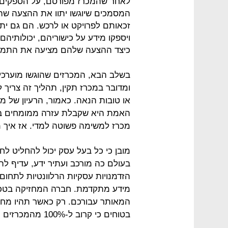
לאחר שהמכרז מפורסם, על הספקים ה
המסמכים שיוגשו יתוו את ההצעה שהם 
זכאותם לפרויקט או לרכש. הם גם ית
ויספקו מידע על כישוריהם, יכולותיהם 
כיצד ההצעה שלהם מציעה את התמור
בשלב הבא, המכרזים שהוגשו מוערכי
ומדובר במכרז תקין, תהליך זה צריך 
או טובות הנאה. כאמור, הרעיון של 
האמת היא שקבלת עזרה ממומחים בת
מכרז למשימה פשוטה למדי. אז איך מ
מובן כי כל בעל עסק יכול להחליט ל
בעולם כה מורכב ועתיר ידע, עדיף ל
הזדמנויות עסקיות הרלוונטיות לתחום
מידע מתקדמת. חברה המחזיקה בטכנו
המאותר עבורכם. רק כאשר תהיו מחו
בטוחים כי קרוב ל-100% מהמכרזים הרלוונטיים עבורכם אכן יגיעו לפתחכם.