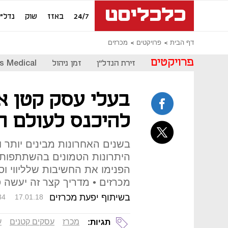
24/7
באזז
שוק
נדל"ן
דף הבית
פרויקטים
מכרזים
פרויקטים
זירת הנדל"ן
זמן ניהול
s Medical
בעלי עסק קטן או
להיכנס לעולם ה
בשנים האחרונות מבינים יותר וי
היתרונות הטמונים בהשתתפות 
הפנימו את החשיבות שלליווי ו
מכרזים • מדריך קצר זה יעשה 
בשיתוף יפעת מכרזים
34
17.01.18
מכרז
עסקים קטנים
ע
תגיות: