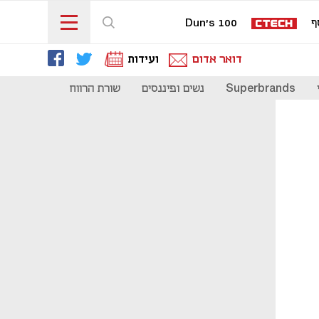
ף
Dun's 100
דואר אדום
ועידות
Superbrands
נשים ופיננסים
שורת הרווח
כדאי להכיר