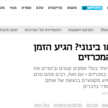
משפט
פרויקטים
עולם
ספורט
פנאי
מוס
Dun
הפניקס השקעות
המצטיינים של הצרכנים
תכנון פיננסי
 בינוני? הגיע הזמן
מכרזים
ותר בעלי עסקים קטנים ובינוניים את
במכרזים • עם זאת, רבים מהם טרם
סיוע מקצועיים בהגשה של אותם
סדר בדברים
12:
סק
מכרזים
הזדמנויות עיסקיות
בעלי עסק