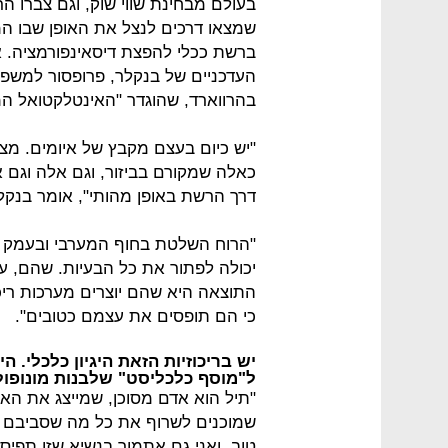
בעולם מבחינת שווי שוק, וגם צברו ה
שמצאו דרכים לנצל את האופן שבו ה
ברשת ככלי להפצת דיסאינפורמציה.
העדכניים של בנקלר, פרופסור למשפ
בהרווארד, שהוגדר "האינטלקטואל המו
"יש כיום בעצם מקבץ של איומים. מצד
כאלה שמקורם בביזור, וגם אלה וגם 
דרך הרשת באופן מהותי", אומר בנקלר
"הרוח השלטת בחוף המערבי ובעמק הס
יכולה לפתור את כל הבעיות. שהם, ע
התוצאה היא שהם יוצרים מערכות ריכוז
כי הם תופסים את עצמם כטובים".
יש בריכוזיות הזאת היגיון כלכלי. 
ל"מוסף כלכליסט" שלבנות מונופול 
"תיל הוא אדם מסוכן, שמייצג את האי
שמוכנים לשרוף את כל מה שסביבם ובל
טוב, ואני גם אתמוך בנשיא שזו תפיס