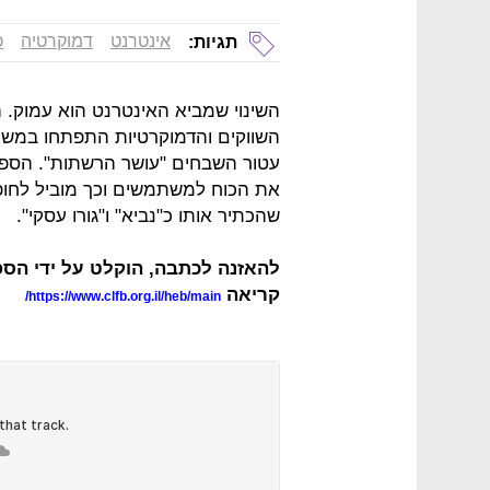
אינטרנט
דמוקרטיה
כ
תגיות:
השינוי שמביא האינטרנט הוא עמוק. הו
עטור השבחים "עושר הרשתות". הספ
את הכוח למשתמשים וכך מוביל לחופ
שהכתיר אותו כ"נביא" ו"גורו עסקי".
להאזנה לכתבה, הוקלט על ידי הספר
קריאה
https://www.clfb.org.il/heb/main/