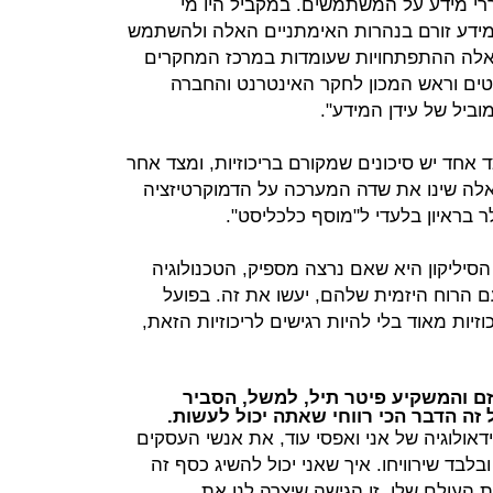
ררי מידע על המשתמשים. במקביל היו מי
מידע זורם בנהרות האימתניים האלה ולהשתמש
 אלה ההתפתחויות שעומדות במרכז המחקרים
טים וראש המכון לחקר האינטרנט והחברה
ביל של עידן המידע".
 אחד יש סיכונים שמקורם בריכוזיות, ומצד אחר
אלה שינו את שדה המערכה על הדמוקרטיזציה
 בראיון בלעדי ל"מוסף כלכליסט".
יליקון היא שאם נרצה מספיק, הטכנולוגיה
ם הרוח היזמית שלהם, יעשו את זה. בפועל
יות מאוד בלי להיות רגישים לריכוזיות הזאת,
היזם והמשקיע פיטר תיל, למשל, הסביר
זה הדבר הכי רווחי שאתה יכול לעשות.
דאולוגיה של אני ואפסי עוד, את אנשי העסקים
בד שירוויחו. איך שאני יכול להשיג כסף זה
ת העולם שלו. זו הגישה שיצרה לנו את