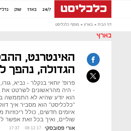
24/7
באזז
שוק
נדל"ן
דף הבית
בארץ
מוסף כלכליסט
בארץ
האינטרנט, ההבט
הגדולה, נהפך ל
פרופ' יוחאי בנקלר - נביא, גור
- היה מהראשונים לשרטט את ה
הוא יודע שהיא לא התממשה במ
"כלכליסט" הוא מסביר איך דו
איומים חדשים, כולל ריכוזיות מ
שוליים, ואיך בכל זאת אפשר 
אורי פסובסקי
17:37
08.12.17