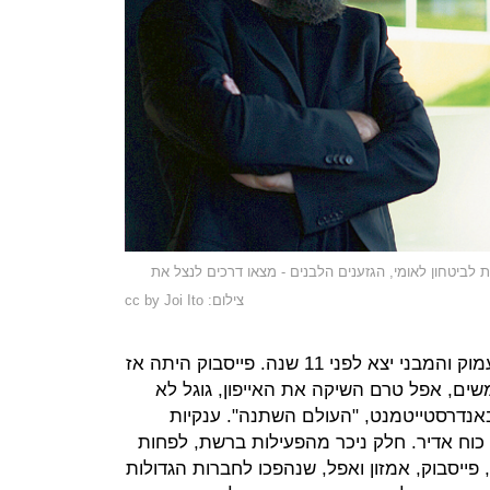
ות לביטחון לאומי, הגזענים הלבנים - מצאו דרכים לנצל את
צילום: cc by Joi Ito
הספר של בנקלר שחגג את השינוי העמוק והמבני יצא לפני 11 שנה. פייסבוק היתה אז
ם 12 מיליון משתמשים, אפל טרם השיקה את האייפון, גוגל לא
באנדרסטייטמנט, "העולם השתנה". ענקיות
 כוח אדיר. חלק ניכר מהפעילות ברשת, לפחות
 פייסבוק, אמזון ואפל, שנהפכו לחברות הגדולות