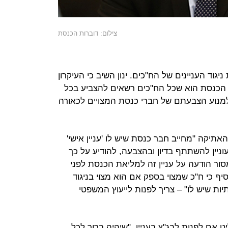
צילום: דוברות הכנסת
גוד העניינים של הח"כים. ינון השיב כי העיקרון
 הכנסת הוא שכל הח"כים רשאים להצביע בכל
ן למנוע הצבעתם של חברי כנסת המצויים לכאורה
ן מדגיש כי סעיף 6 לכללי האתיקה "מחייב חבר כנסת שיש לו 'עניין אישי'
ניין להשתתף בדיון ובהצבעה, להודיע על כך
סור הודעה על עניין זה למליאת הכנסת לפני
סיף כי ח"כ שמצוי בספק אם הוא מצוי בניגוד
יות שיש לו" – צריך לפנות לייעוץ המשפטי
 אם לפנות לבג"ץ בעניין. "שיהיה ברור לכל