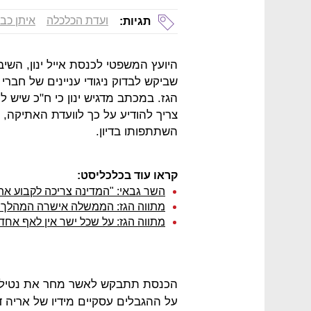
ועדת הכלכלה
איתן כב
תגיות:
היועץ המשפטי לכנסת אייל ינון, השיב
שביקש לבדוק ניגודי עניינים של חבר
הגז. במכתב מדגיש ינון כי ח"כ שיש לו
צריך להודיע על כך לוועדת האתיקה, 
השתתפותו בדיון.
קראו עוד בכלכליסט:
השר גבאי: "המדינה צריכה לקבוע את 
מתווה הגז: הממשלה אישרה המהלך ל
מתווה הגז: על שכל ישר אין לאף אחד 
הכנסת תתבקש לאשר מחר את נטילת
על ההגבלים עסקיים מידיו של אריה ד