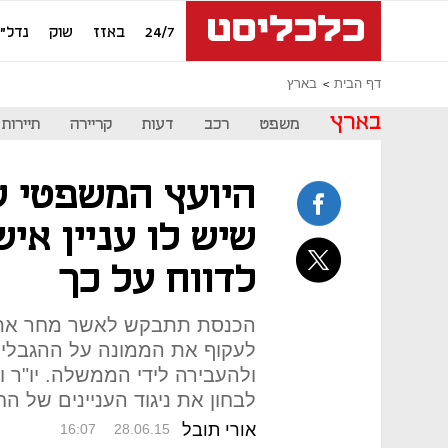
24/7
באזז
שוק
נדל"ן
דף הבית
בארץ
בארץ
משפט
רכב
דעות
קריירה
תיירות
היועץ המשפטי ש
שיש לו עניין איש
לדווח על כך
הכנסת תתבקש לאשר מחר את 
לעקוף את הממונה על ההגבלים 
ולהעבירה לידי הממשלה. יו"ר 
לבחון את ניגוד העניינים של הח
אורי תובל
16:07
28.06.15