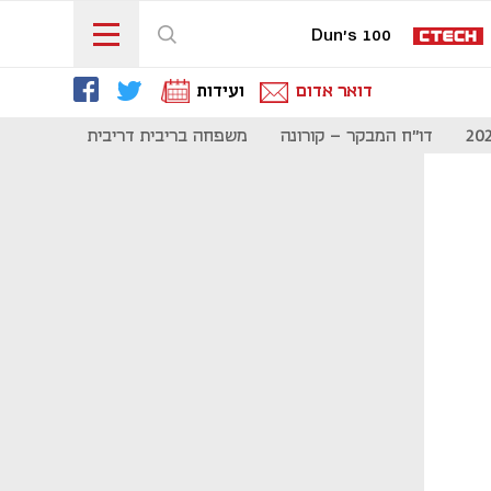
Dun's 100
דואר אדום
ועידות
דו"ח המבקר - קורונה
משפחה בריבית דריבית
תקשורת