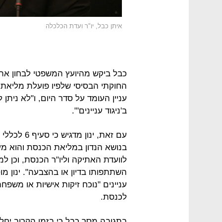
איתן כבל, יו"ר ועדת הכלכלה
כבל ביקש מהיועץ המשפטי לבחון את ני
החוקתי הבסיסי שלפיו פועלת מליאת
עניין העומד על סדר היום, ו"לא נית
ב'ניגוד עניינים'".
עם זאת, ינו
בנושא הנדון במליאת הכנסת והוא מעו
לוועדת האתיקה וליו"ר הכנסת, וכן למ
השתתפותו בדיון או בהצבעה". ינון מו
עניינים "נוכח זיקות אישיות או משפחת
לכנסת.
בתגובה מסר כבל כי בזמן הקרוב יחליט