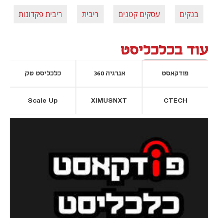
בנקים
עסקים קטנים
ריבית
ריבית פקדונות
עוד בכלכליסט
פודקאסט
אנרגיה 360
כלכליסט טק
Scale Up
XIMUSNXT
CTECH
יסייה חדשה
נפתח בכרטיסייה חדשה