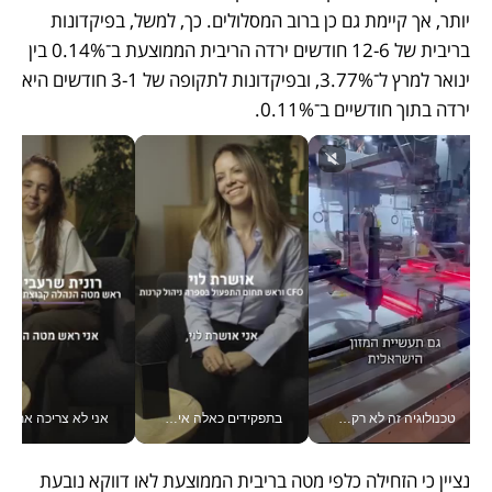
יותר, אך קיימת גם כן ברוב המסלולים. כך, למשל, בפיקדונות 
בריבית של 12-6 חודשים ירדה הריבית הממוצעת ב־0.14% בין 
ינואר למרץ ל־3.77%, ובפיקדונות לתקופה של 3-1 חודשים היא 
ירדה בתוך חודשיים ב־0.11%.
טכנולוגיה זה לא רק בהייטק: גם תעשיית המזון הישראלית מאמצת כלי AI, אוטומציה וניתוח דאטה בזמן אמת
בתפקידים כאלה אי אפשר לחכות: אושרת לוי מניעה השקעות ענק מהטלפון_v
אני לא צריכה את המשרד:
נציין כי הזחילה כלפי מטה בריבית הממוצעת לאו דווקא נובעת 