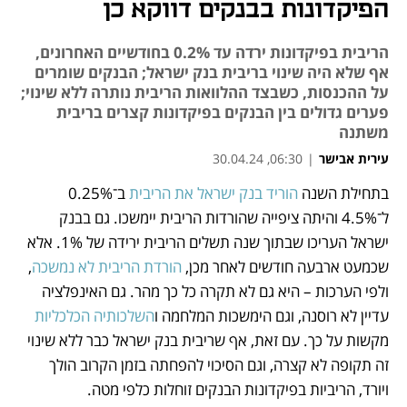
הפיקדונות בבנקים דווקא כן
הריבית בפיקדונות ירדה עד 0.2% בחודשיים האחרונים,
אף שלא היה שינוי בריבית בנק ישראל; הבנקים שומרים
על ההכנסות, כשבצד ההלוואות הריבית נותרה ללא שינוי;
פערים גדולים בין הבנקים בפיקדונות קצרים בריבית
משתנה
עירית אבישר
|
06:30, 30.04.24
בתחילת השנה 
הוריד בנק ישראל את הריבית
 ב־0.25% 
נפתח בכרטיסייה חדשה
נפתח בכרטיסייה חדשה
נפתח בכרטיסייה חדשה
נפתח בכרטיסייה חדשה
נפתח בכרטיסייה חדשה
ל־4.5% והיתה ציפייה שהורדות הריבית יימשכו. גם בבנק 
ישראל העריכו שבתוך שנה תשלים הריבית ירידה של 1%. אלא 
שכמעט ארבעה חודשים לאחר מכן, 
הורדת הריבית לא נמשכה
, 
ולפי הערכות – היא גם לא תקרה כל כך מהר. גם האינפלציה 
עדיין לא רוסנה, וגם הימשכות המלחמה ו
השלכותיה הכלכליות
מקשות על כך. עם זאת, אף שריבית בנק ישראל כבר ללא שינוי 
זה תקופה לא קצרה, וגם הסיכוי להפחתה בזמן הקרוב הולך 
ויורד, הריביות בפיקדונות הבנקים זוחלות כלפי מטה.