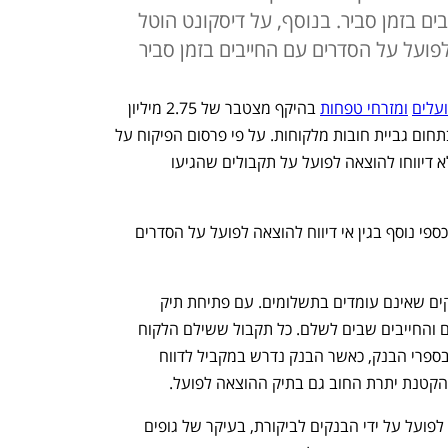
ים בזמן סביר. בנוסף, על דיסקונט הוטל
 לפועל על הסדרים עם החייבים בזמן סביר
עלים
ומזרחי טפחות
 בהיקף מצטבר של 2.75 מיליון 
שקל. זאת בעקבות התנהלות לא תקינה בתחום גביית חובות מלקוחות. על פי פרסום הפיקוח על 
הבנקים דיסקונט פועלים ומזרחי טפחות לא דיווחו להוצאה לפועל על תקבולים שהגיעו 
מעבר לכך, על בנק דיסקונט הוטל עיצום כספי נוסף בגין אי דיווח להוצאה לפועל על הסדרים 
נפתחים לחייבים לבנקים שאינם עומדים בתשלומים. עם פתיחת תיק 
בהוצאה לפועל, לרוב, מזורז הליך התשלום והחייבים שבים לשלם. כל תקבול ששילם הלקוח 
לבנק או לבאי כוח הבנק מקטין את החוב בספרי הבנק, כאשר הבנק נדרש במקביל לדווח 
קטנת יתרת החוב גם בתיק ההוצאה לפועל.
לאורך השנים זכה הליך השימוש בהוצאה לפועל על ידי הבנקים לביקורת, בעיקר של גופים 