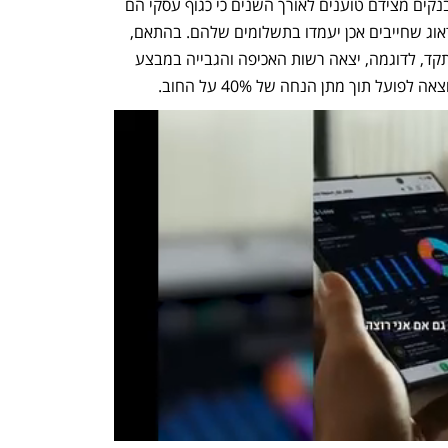
אזרחיים שטענו שההליך אגרסיבי מדי. הבנקים מצידם טוענים לאורך השנים כי כגוף עסקי הם 
חייבים לנקוט במלוא העוצמה על מנת לדאוג שחייבים אכן יעמדו בתשלומים שלהם. בהתאם, 
לעיתים סחבת בתשלומים משתלמת. אשתקד, לדוגמה, יצאה רשות האכיפה והגבייה במבצע 
ועל תוך מתן הנחה של 40% על החוב.