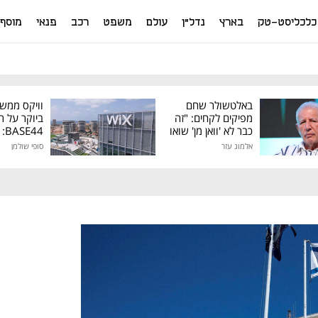
כלכליסט-טק
בארץ
נדל"ן
עולם
משפט
רכב
פנאי
מוסף
באלטשולר שחם
וויקס ממש
מפיקים לקחים: "זה
ביוקר על ר
כבר לא 'וואן מן' שואו
44
של גילעד"
אלמוג עזר
סופי שולמן
מיליון דולר