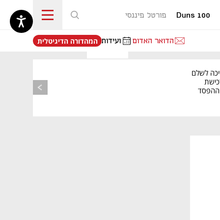
Duns 100
פורטל פיננסי
נפתח בכרטיסייה חדשה
הדואר האדום
ועידות
המהדורה הדיגיטלית
יכה לשלם
כישת
BASE: ההפסד
הרבעוני זינק ל-76