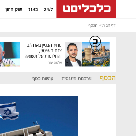
24/7
באזז
שוק ההון
דף הבית
הכסף
מחיר הבניין בארה"ב
צנח ב-90%,
כלכליסט
דיגיטל
והחלומות על תשואה
גבוהה התנפצו
אלמוג עזר
הכסף
צרכנות פיננסית
עושות כסף