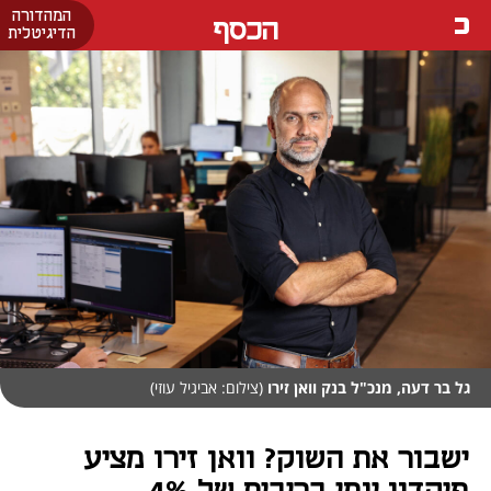
המהדורה
הכסף
הדיגיטלית
גל בר דעה, מנכ"ל בנק וואן זירו
(צילום: אביגיל עוזי)
ישבור את השוק? וואן זירו מציע