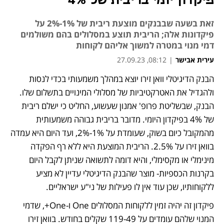
פיקדון יומי בריבית של 4%
זאת בשעה שבבנקים מוצעת ריבית של 1%-2% על
פיקדונות אלה; הריבית תוצע במסלולים בהם משולמים
דמי מנוי במטרה למשוך אליהם לקוחות
עירית אבישר
|
08:12, 27.09.23
הבנק הדיגיטלי וואן זירו יוצא במהלך משמעותי בכדי לנסות 
נפתח בכרטיסייה חדשה
ולהגדיל את האטרקטיביות של מסלולי המינויים בתשלום שלו. 
הבנק, שבשליטת פרופ' אמנון שעשוע, החליט כי ישלם ריבית 
של 4% בפיקדון היומי. מדובר בריבית גבוהה משמעותית 
מהמקובל כיום בשוק, שעומדת על 1%-2%, ועד היום היא עמדה 
בוואן זירו על 2.5%. הריבית המוצעת היא ללא רף הפקדה 
מינימלי או מקסימלי, והיא דומה לתשואה שניתן לקבל היום 
בקרנות הכספיות- מוצר שהבנק הדיגיטלי עדיין לא מציע 
ללקוחותיו, שכן עוד אין לו פעילות של ני"ע ישראליים.
פיקדון זה יהיה זמין ללקוחות המסלולים One ו-One+, שדמי 
המנוי שלהם עומדים על 119-49 שקלים בחודש. בוואן זירו 