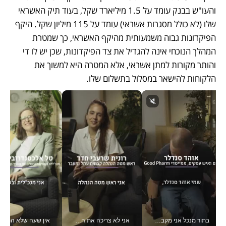
והעו"ש בבנק עומד על 1.5 מיליארד שקל, בעוד תיק האשראי 
שלו (לא כולל מסגרות אשראי) עומד על 115 מיליון שקל. היקף 
הפיקדונות גבוה משמעותית מהיקף האשראי, כך שמטרת 
המהלך הנוכחי אינה להגדיל את צד הפיקדונות, שכן יש לו די 
והותר מקורות למתן אשראי, אלא המטרה היא למשוך את 
הלקוחות להישאר במסלול בתשלום שלו.
בתור מנכל אני מקבל מאות החלטות ביום, וה- Galaxy Z Fold8 Ultra עוזר לי לחתוך אותן מהר יותר_v
אני לא צריכה את המשרד: רונית שרעבי-חדד מנהלת ארגון של 30000 עובדים מכל מקום_v
אין שעה שלא התעסקתי במשבר - טל אלכסנדרוביץ’ שגב מנהלת משברים