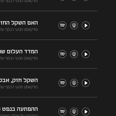
עלויות השכר שולחות חברו
למעשית, והבינה המלאכות
האם השקל החזק
החזק מסתתר צד אפל - יצו
המדד העלום שהפ
ישראל עדיין יוצאת דופן
השקל חזק, אבל
הירידות הגדולות בשווקים
הרחפנים. "הדולר במגמת ה
ההפתעה בנפט ו-700 מיליארד הדולרים שמטלטלים א