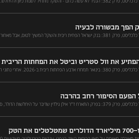
פודקאסט מנועי הכסף של כלכליסט, פרק 382: הנגיד לא עשה כלום - והשקל מתחיל לשנות כיוון ולה
ת הייטק לבחון גיוס בחו"ל. השאלה אם יש אלטרנטיבה לעובד המקומי הפכה מתיא
ית רק מסבכת את התמונה. בפרק התארח שחר כהן מלוסיד קפיטל
 הפך מבשורה לבעיה
פודקאסט מנועי הכסף של כלכליסט, פרק 381: בנק ישראל הפחית ריבית והשקל המשיך לטוס, אבל 
אנים נשחקים, ויש מי שמסביר בעזרתו את גל הפיטורים בתעשייה
תיע את וול סטריט וביטל את הפחתות הריבית
פודקאסט מנועי הכסף של כלכליסט, פרק 380: בינואר תמחרו ארבע
לאפריל, החוזים העתידיים מתמחרים כעת מעל 50% סיכוי להעלאת ריבית
 הפעם הסיפור רחב בהרבה
פודקאסט מנועי הכסף של כלכליסט, פרק 379: בפרק התארח ד"ר אילן גילדין שדיבר על היחלשות הדולר
, ההזדמנויות באמריקה הלטינית, סין שהתכוננה למלחמת סחר, משבר אירופה ומהפ
יחלשות מבנית עולמית"
ת הטק