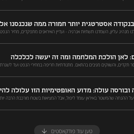
ריבית. כל התשובות בפרק פסח מיוחד של מנועי הכסף
בנקודה אסטרטגית יותר חמורה ממה שנכנסנו אלי
נו מנהיג עליון, השמדנו תשתיות אנרגיה - ועדיין האיראנים מתפקדים, מחיר הנפט 
הורמוז סגורים. דני סיטרינוביץ', חוקר בכיר ב-INSS, מסביר למה נכנסנו למלחמת התשה שלא תיגמר
י גדל דווקא בגלל המערכה
 לאן הולכת המלחמה ומה זה יעשה לכלכלה
 תקדים, והשווקים מגיבים בהתאם. מתנודתיות חריפה במחירי הנפט ועד לשגרת 
יות עומדות בפני הכלכלה הגלובלית והמקומית, ומדוע דווקא סיום מהיר של המלח
 ובורסה עולה: מדוע האופטימיות הזו עלולה להי
על ההנחה שהמשטר באיראן עומד ליפול, אבל המציאות בשטח מורכבת הרבה יותר.
ים עם התרחבות הלחימה בצפון, הפער הדרמטי בין שוק הנפט לשוק הגז השביר - 
ת התחזיות של בנק ישראל
טען עוד פודקאסטים