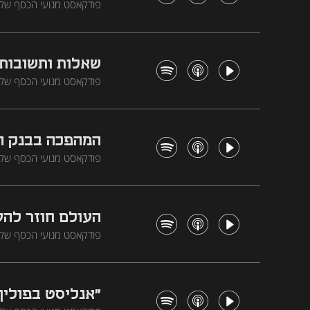
והצצה למה שמחכה לנו בהמ
שאלות ותשובות:
רווחי
המשמעות של החוב העצום ש
סטריט מסמנת פיצוץ בועת ה
המהפכה בבנק ה
התחזיות של הבנק, צמצום 
להשפעת ה-AI על הפריון, ולבנק ישראל שצפוי להמשיך ולהפחית ריבית
העולם חוזר להע
לכך, בישראל המגמה הפוכה
של הבנקים המרכזיים בעול
"אנליסט בפולין