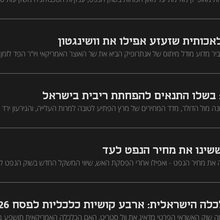
אכותית שזעזע אפילו את וושינגטון
סביר מדוע מודל מיתוס של אנתרופיק הביא את שר האוצר האמריקאי ויו"ר הפד לזמן
 המשמעות עבור תעשיית הסייבר הישראלית: "חברות שלא יזוזו מהר - פשוט ייעל
 בשלו התנאים להפחתת ריבית בישראל
ל שובר שיא של 30 שנה מול הדולר, מדד המחירים של מרץ הפתיע לטובה למרות העלייה, והגירעון ירד
 בפני בנק ישראל תומכים בהמשך תוואי הפחתות הריבית למרות הפסקת האש הש
שינו את מחיר הנפט לעד
 את מחיר הנפט - ואפילו אחרי הפסקת האש, שיווי המשקל החדש בשוק הנפט לא 
מה. וגם - כמה תעלה לנו המלחמה, מה זה אומר לכלכלה הישראלית ולגירעון שה
ה הישראלית: ארבע קושיות כלכליות לפסח 2026
ה שוק האשראי הפרטי מדאיג את וול סטריט, האם הכלכלה האמריקאית תושפע 