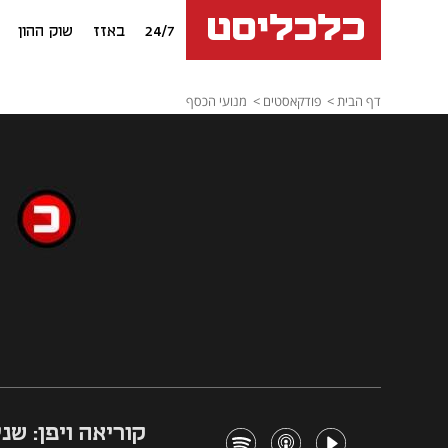
24/7
באזז
שוק ההון
דף הבית
פודקאסטים
מנועי הכסף
קוריאה ויפן: שני