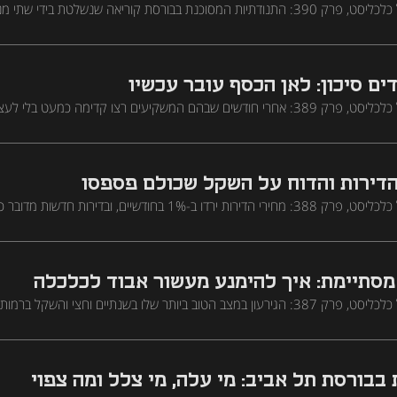
פודקאסט מנועי הכסף של כלכליסט, פרק 390: התנודתיות המסוכנת בבורסת קוריאה שנשלטת בידי שת
טורי בכלכלת יפן - שני סיפורים שנראים רחוקים אבל מספרים אותו דבר על מה ש
דשה של הבנק המרכזי האמריקאי - שמפסיק לתקשר את הצעד הבא ונוגעת לכיס ש
ים סיכון: לאן הכסף עובר עכשיו
פודקאסט מנועי הכסף של כלכליסט, פרק 389: אחרי חודשים שבהם המשקיעים רצו קדימה כמעט בלי
ת תמהיל התיק: פחות טכנולוגיה, יותר סקטורים דפנסיביים, ופתאום גם הקרנות
האם נראה את הריבית בארה״ב עולה כבר בשבוע הבא
הדירות והדוח על השקל שכולם פספסו
ולא הירידה עצמה; ובלמ"ס פרסמו דו"ח שכמעט לא זכה לתשומת לב, ולפיו גם ח
ק ומתכוונות להעלות מחירים
סתיימת: איך להימנע מעשור אבוד לכלכלה
ח מסתתרת טרילמה: תקציב ביטחון שממשיך לתפוח מכריח בחירה בין פגיעה בשי
גירעון גדול - וכל מסלול מזין את האינפלציה
בורסת תל אביב: מי עלה, מי צלל ומה צפוי