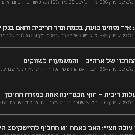
פודקאסט מנועי הכסף של כלכליסט, פרק 386: מדד תל אביב 35 עלה 12% אבל טאוור לבד
חטפו מהריבית ומהכסף הזר, והאנרגיה רכבה על מהפכת ה-AI. ס
שך השנה. בפרק התארח ירדן רוז׳נסקי, עורך שוק ההון של כלכליסט
 איך מזהים בועה, בכמה תרד הריבית והאם בנק 
פודקאסט מנועי הכסף של כלכליסט, פרק 385: פרק מיוחד של שאלות שנאספו מקבוצת הטלגרם 
ל ארה"ב, האם יש לה אינטרס לצמצם אותו, איך מחשבים שכר ממוצע והאם התנ
-AI
מרכזי של ארה"ב - והמשמעות לשווקים
פודקאסט מנועי הכסף של כלכליסט, פרק 384: יושב הראש החדש של הפד, קווין וורש' מאותת על שי
המאזן והגדרה מחדש של יעד האינפלציה. מה המשמעות לבנקים מרכזיים אחרים 
לות ריבית - חוץ מבמדינה אחת במזרח התיכון
פודקאסט מנועי הכסף של כלכליסט, פרק 383: בזמן שבאירופה הריבית עלתה ובארה״ב מתלבטים מ
 - ובנק ישראל אף התערב באופן חריג בשוק המט״ח ורכש דולרים. מה עומד מאח
ם ובישראל?
 עולה חצי": האם באמת יש תחליף להייטקיסט הי