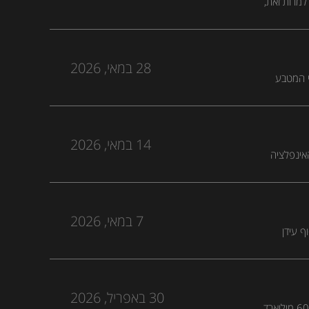
יחלש. למרות זאת,
ורטית
28 במאי, 2026
מאחורי המטבע
14 במאי, 2026
 הפחתות ריבית ב-2026. אחרי נתוני האינפלציה
 עד מרץ 2027. מה שינה את התמונה ולמה
7 במאי, 2026
, סוף עידן
כת
30 באפריל, 2026
הפרישה של איחוד האמירויות מאופ"ק מאיימת על מאזן הכוחות בשוק הנפט, ענקיות הטכנולוגיה משקיעות 600 מיליארד