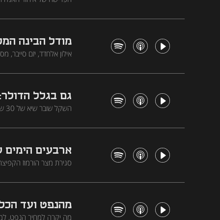
דולר בתשתיות AI ופאוול מסרב להתפנות מהפד. ואצלנו - אמיר ירון מזהיר מטרילמה תקציבית בישראל
מודל הבינה המל
אילון אלחדד, יזם סייבר, מ
הבנקים לפגישה דחופה, ומה
גם בגלל הדולר:
השק
הציפיות. התנאים העומדים
ארבעים הימים ש
סגירת מצר הורמוז הקפיצה
בקרוב למצב של לפני המלח
מהנפט ועד הכלכל
מה יקרה למחיר הנפט, למ