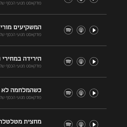
והמהפך האינפלציוני ההיס
למערב. וגם - התפיסה הח
המשקיעים מוריד
ההשקעות מתחילים לשנות א
חוזרות לגייס כסף. וגם - 
הירידה במחירי 
אבל השאלה היא הסנטימנט 
יצואניות נפגעו מהשקל החז
כשהמלחמה לא מ
שנה, אבל מתחת לפני השט
האזרחיים, העלאת מיסים או 
מחצית מטלטלת ב