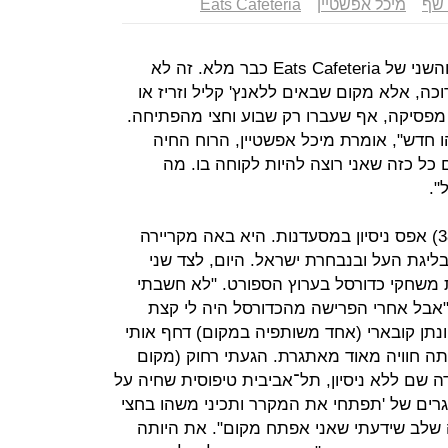
שף
מיכל אפשטיין
Eats Cafeteria
בשעה 12:30 בצהריים הסניף החדש והשני של Eats Cafeteria כבר מלא. זה לא
כה, אלא מקום שבאים ללאנץ' קליל וזריז או
מפסיקה, אף שעברו רק שבוע וחצי מהפתיחה.
חדש", אומרת מיכל אפשטיין, הרוח החיה
כל כזה שאני רוצה להיות לקוחה בו. מה
".
עד לפני שלוש שנים היה לאפשטיין (38) אפס ניסיון במסעדנות. היא באה מקריירה
ליגת העל ובנבחרת ישראל. היום, לצד שני
 משחקי כדורסל בערוץ הספורט. "לא חשבתי
אבל אחרי הפרישה מהכדורסל היה לי קצת
ון, ואז יונתן קובארי (אחד משותפיה במקום) דחף אותי
ה חוויה מאוד מאתגרת. הגעתי רחוק (מקום
ה שם ללא ניסיון, תל־אביבית טיפוסית שחיה על
אתגרים של 'תפתחי את המקרר ותכיני משהו בחצי
 שלב שידעתי שאני אפתח מקום". את היותה