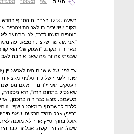
שף
מאסטר
מסעדת 
תגיות:
מקום שיושבים בו לארוחת צהריים ארו
חוטפים משהו לדרך, לכן התנועה לא 
"אני מרגישה שקצת המצאנו פה משהו 
מאחורי המקום. "העסק שלי הוא קודם 
שבניתי פה זה מה שאני אוהבת לאכול
שונה לגמרי של כדורסלנית מקצועית ב
העסקים ושני ילדים, היא גם מפרשנת
שאעסוק בתחום הזה", היא מספרת, "
משעמם. Eats כבר היה בתכנ
ללכת להשתתף ב’מאסטר שף’. זו הית
רביעי) אבל תמיד הרגשתי שאני היחיד
אוכל בחוץ וטייק אוויי ולא מוכנה ל
שעה'. זה היה קשה, אבל זה כבר היה