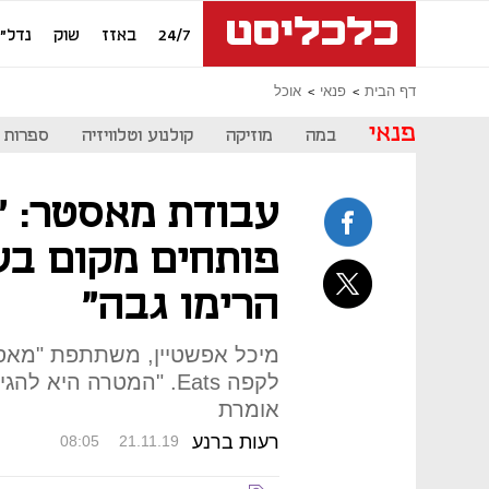
24/7
באזז
שוק
נדל"ן
דף הבית
פנאי
אוכל
פנאי
במה
מוזיקה
קולנוע וטלוויזיה
ספרות
עבודת מאסטר: "
פותחים מקום בשי
הרימו גבה"
מיכל אפשטיין, משתתפת "מאסט
לקפה Eats. "המטרה הי
אומרת
רעות ברנע
08:05
21.11.19