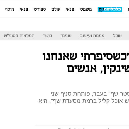
משפט
פנאי
עולם
ספורט
פנאי
מוסף
אוכל
אמנות ועיצוב
אופנה
כושר
המלצות לסופ"ש
כשסיפרתי שאנחנו
נקין, אנשים
ר שף" בעבר, פותחת סניף שני
א להגיש אוכל קליל ברמת מסעדת שף", היא