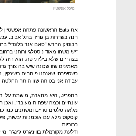
מיכל אפשטיין
את Eats הראשונה פתחה אפשטיי
חנה בשדרות בן גוריון בתל אביב. עכש
הבוטיק החדש "סאם אנד בלונדי" ברח
"יש משהו מאוד נוסטלגי ורוחני ברחוב
בצהריים שלא ביליתי פה. הוא היה לא
מאמינים שזו שכונה שיש בה צורך גדול
כשסיפרתי שאנחנו פותחים בשינקין, 
עבודה אני בטוחה שזו היתה החלטה נ
התפריט, היא מתארת, מושתת על ירקו
עונתיים וכמה שפחות מעובד”, ואכן ה
מלאה סלטים טריים ומשתנים כמו כרוב
קוסקוס מלא עם אוכמניות יבשות, פיסט
כרוביות
ודלעת מקורמלת בוויניגרט ג'ינג'ר ומ