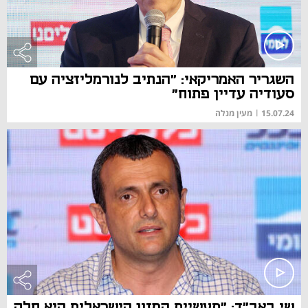
השגריר האמריקאי: "הנתיב לנורמליזציה עם
סעודיה עדיין פתוח"
15.07.24
|
מעין מנלה
שי באב"ד: "תעשיית המזון הישראלית היא חלק