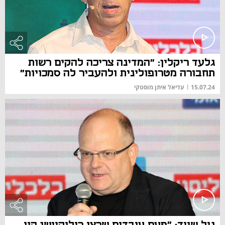
גלעד ריקלין: "המדינה צריכה להקים רשות
תחבורה מטרופולינית ולהעביר לה סמכויות"
15.07.24
|
עדיאל איתן מוסטקי
גיל שויד: "פעם עובדים שרצו רילוקיישן היו