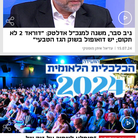
ניב סבר, משנה למנכ"ל אדלטק: "דוראד 2 לא
תקום; יש דואופול בשוק הגז הטבעי"
15.07.24
|
עדיאל איתן מוסטקי