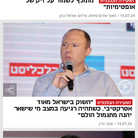
"מומלץ לשמור על זיק של
הוועידה הכלכלית
אופטימיות"
15.07.24
|
מאור שלום סויסה, צילום: אוראל כהן
"השוק בישראל מאוד
הוועידה הכלכלית
אטרקטיבי. כשתהיה רגיעה במצב מי שישאר
יהנה מתגמול הולם"
15.07.24
|
שקד גרין