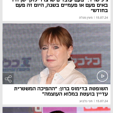
באים פעם או פעמיים בשנה, היום זה פעם
בחודש״
15.07.24
|
מעין מנלה
השופטת בדימוס ברון: "ההפיכה המשטרית
עדיין בועטת במלוא העוצמה"
15.07.24
|
חגי גלבוע