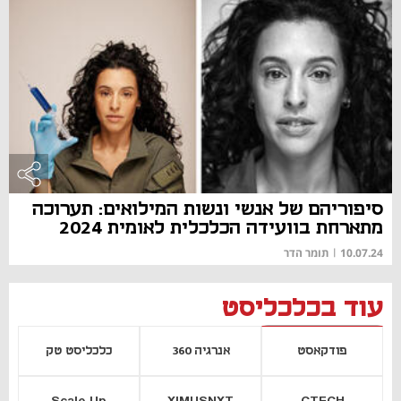
סיפוריהם של אנשי ונשות המילואים: תערוכה
מתארחת בוועידה הכלכלית לאומית 2024
10.07.24
|
תומר הדר
עוד בכלכליסט
פודקאסט
אנרגיה 360
כלכליסט טק
Scale Up
XIMUSNXT
CTECH