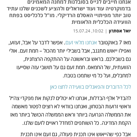
אנחנו חייבים לגייס בסובלנות למחנה המאמינים
בדמוקרטיה עוד ועוד ישראלים ולהציע לשכנים שלנו עתיד
טוב יותר מפיתויי האסלם הרדיקלי. מו"ל כלכליסט בפתח
הוועידה הכלכלית הלאומית
יואל אסתרון
|
10:02, 15.07.24
מאז 7 באוקטובר 
אנחנו מלאי זעם
. אפשר לדבר על אבל, זעזוע, 
נפתח בכרטיסייה חדשה
נפתח בכרטיסייה חדשה
ואפילו ייאוש מתגנב, אבל בשבילי יותר מהכול – חמת זעם. אולי 
גם בשבילכם. בראש ובראשונה על ההתקפה הרצחנית, 
הזוועתית, של החמאס. חמת זעם גם על תושבי עזה שסייעו 
למחבלים, ועל כל מי שתמכו בטבח. 
לכל הדוברים והפאנלים בוועידה לחצו כאן
להבדיל אלף הבדלות, אנחנו לא יכולים לנקות את מפקדי צה״ל 
וראשי זרועות הבטחון, ואנחנו בוודאי לא רוצים לפטור מאשמה 
את הממשלה הגרועה ביותר וראש הממשלה הכושל ביותר מאז 
הקמת המדינה. כל השותפים למחדל ראויים לזעם שלנו. 
אבל כפי שהייאוש אינו תכנית פעולה, גם זעם אינו תכנית 