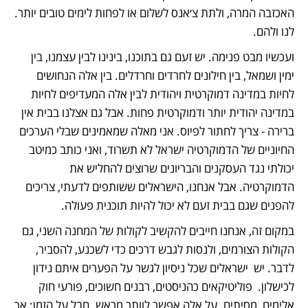
האכזבה המרה, ולתת צ׳אנס לשלום או לפחות לימים טובים יותר. 
לנו ולהם.
ועכשיו מבט פנימה. יש זעם גם בתוכנו, בינינו לבין עצמנו, בין 
ימין ושמאל, בין חילונים לחרדים וחרדלים. בין אלה הנחושים 
לחיות במדינה דמוקרטית ויהודית לבין אלה המעדיפים לחיות 
במדינה יהודית יותר ודמוקרטית פחות. אבל גם אצלנו בבית אין 
ברירה - צריך לחתור לפיוס. אני מאלה שמאמינים שבלי הערכים 
החיוניים של הדמוקרטיה ישראל לא תשרוד, ואני כותב כמיטב 
יכולתי נגד העסקנים והבריונים שרוצים להחליש את 
הדמוקרטיה. אבל אנחנו, הישראלים ששותפים לדעתי, צריכים 
להפנים שגם בבית זעם לא יכול להיות תוכנית פעולה. 
במקום זה, אנחנו חייבים להקשיב לקולות של המחנה השני, גם 
הקולות הצורמים, ולנסות לגבש דרכים כדי לשכנע, להסביר, 
לדבר. יש  ישראלים שכל ניסיון לגשר על הפערים איתם נידון 
לכישלון.  פוליטיקאים כהניסטים, רבנים חשוכים, פורעי חוק 
אלימים, מסיתים. על אלה אפשר לוותר מראש. חבל על הזמן; אך 