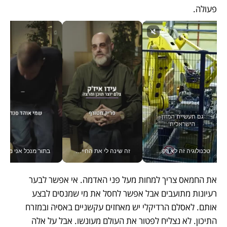
פעולה. 
טכנולוגיה זה לא רק בהייטק: גם תעשיית המזון הישראלית מאמצת כלי AI, אוטומציה וניתוח דאטה בזמן אמת
זה שינה לי את החיים: איך עידו איז'ק הופך את הסמארטפון לכלי צילום מקצועי_v
בתור מנכל אני מקבל מאות הח
את החמאס צריך למחות מעל פני האדמה. אי אפשר לבער 
רעיונות מתועבים אבל אפשר לחסל את מי שמנסים לבצע 
אותם. לאסלם הרדיקלי יש מאחזים עקשניים באסיה ובמזרח 
התיכון. לא נצליח לפטור את העולם מעונשו. אבל על אלה 