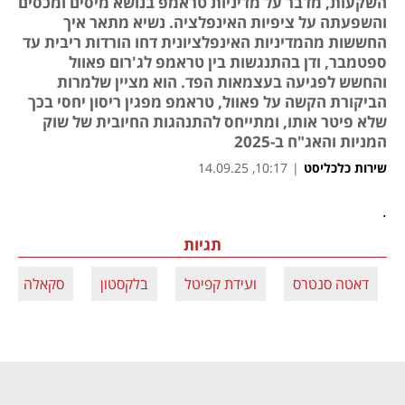
השקעות, מדבר על מדיניות טראמפ בנושא מיסים ומכסים
והשפעתה על ציפיות האינפלציה. נשיא מתאר איך
החששות מהמדיניות האינפלציונית דחו הורדות ריבית עד
ספטמבר, ודן בהתנגשות בין טראמפ לג'רום פאוול
והחשש לפגיעה בעצמאות הפד. הוא מציין שלמרות
הביקורת הקשה על פאוול, טראמפ מפגין ריסון יחסי בכך
שלא פיטר אותו, ומתייחס להתנהגות החיובית של שוק
המניות והאג"ח ב-2025
שירות כלכליסט
|
10:17, 14.09.25
.
תגיות
דאטה סנטרס
ועידת קפיטל
בלקסטון
סקאלה