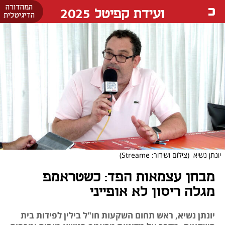
המהדורה
ועידת קפיטל 2025
הדיגיטלית
יונתן נשיא
(צילום ושידור: Streame)
מבחן עצמאות הפד: כשטראמפ
מגלה ריסון לא אופייני
יונתן נשיא, ראש תחום השקעות חו"ל בילין לפידות בית