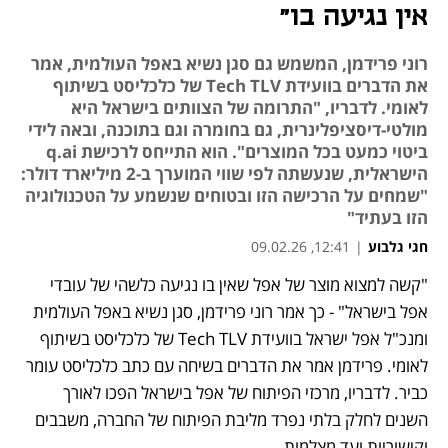
אין נגיעה בו"
רוני פרידמן, המשמש גם סגן נשיא באפל העולמית, אמר
את הדברים בוועידת Tech TLV של כלכליסט בשיתוף
לאומי. לדבריו, "התרומה של הצוותים בישראל היא
מולטי-דיסציפלינרית, גם בחומרה וגם בתוכנה, ובאה לידי
ביטוי כמעט בכל המוצרים". הוא התייחס לרכישת q.ai
הישראלית, שנעשתה לפי שווי המוערך ב-2 מיליארד דולר:
"שמחים על הרכישה הזו ובטוחים שנשמע על הטכנולוגיה
הזו בעתיד"
חגי גלבוע
|
12:41, 09.02.26
"קשה למצוא מוצר של אפל שאין בו נגיעה כלשהי של עובדי 
אפל בישראל" - כך אמר רוני פרידמן, סגן נשיא באפל העולמית 
ומנכ"ל אפל ישראל בוועידת Tech TLV של כלכליסט בשיתוף 
לאומי. פרידמן אמר את הדברים בשיחה עם כתב כלכליסט עומר 
כביר. לדבריו, מרכזי הפיתוח של אפל בישראל הפכו לאורך 
השנים לחלק בלתי נפרד מליבת הפיתוח של החברה, משבבים 
וקישוריות ועד מצלמות.