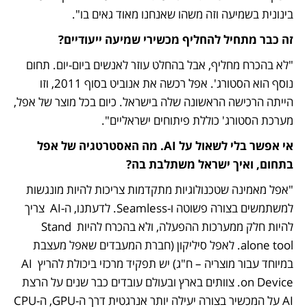
בינונית בשמיעה וזה משהו שאנחנו מאוד גאים בו".
זה כבר מתחיל להחליף מכשירי שמיעה ייעודיים?
"לא בהכרח מחליף, אבל בהחלט עוזר לאנשים ביום-יום. תחום 
נוסף הוא הסטורג'. אפל רכשה את אנוביט בסוף 2011, וזו 
הייתה הרכישה הראשונה שלה בישראל. כיום בכל מוצר של אפל, 
מערכת הסטורג' כוללת פיתוחים ישראליים".
אי אפשר בלי לשאול על AI. מה האסטרטגיה של אפל 
בתחום, ואיך ישראל משתלבת בה?
"אפל מאמינה שטכנולוגיות מתקדמות צריכות להיות מונגשות 
למשתמשים בצורה פשוטה ו-Seamless. לדעתנו, ה-AI  צריך 
להיות חלק ממערכות ההפעלה, ולא בהכרח להיות Stand 
alone tool. לאפל סיליקון (חברת המעבדים שאפל מעצבת 
במיוחד עבור מוצריה – ח"ג) יש תפקיד מרכזי ביכולת להריץ AI 
on Device. צוותים בארץ ובעולם עובדים כבר שנים על הרצת 
AI על המכשיר בצורה יעילה יותר אנרגטית דרך ה-GPU, ה-CPU 