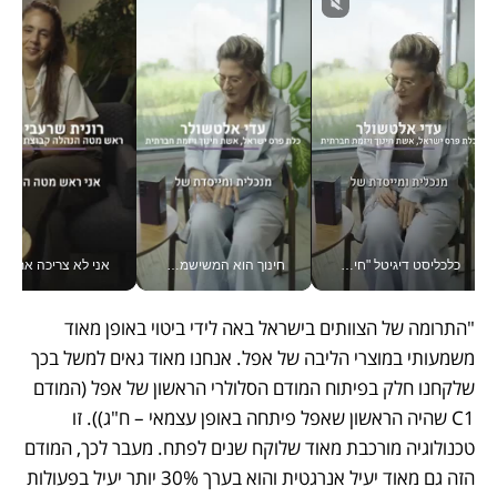
כלכליסט דיגיטל "חינוך הוא המשימה של החיים שלי"_v
חינוך הוא המשישמה של החיים שלי - V
אני לא צריכה את המשרד:
"התרומה של הצוותים בישראל באה לידי ביטוי באופן מאוד 
משמעותי במוצרי הליבה של אפל. אנחנו מאוד גאים למשל בכך 
שלקחנו חלק בפיתוח המודם הסלולרי הראשון של אפל (המודם 
C1 שהיה הראשון שאפל פיתחה באופן עצמאי – ח"ג)). זו 
טכנולוגיה מורכבת מאוד שלוקח שנים לפתח. מעבר לכך, המודם 
הזה גם מאוד יעיל אנרגטית והוא בערך 30% יותר יעיל בפעולות 