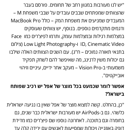
"יש לנו מעורבות במגוון רחב של תחומים. פורסם בעבר 
שהצוותים שמפתחים שבבים עובדים על שבבי משפחת M – 
המעבדים שמניעים את משפחת המק – כולל MacBook Pro 
ודגמים מתקדמים נוספים. בנוסף, יש צוותים שעוסקים 
במצלמות רגילות ובמצלמות עומק, ותרמו לפיצ’רים כמו Face 
ID, Cinematic Video  ו-Low Light Photography (צילום 
בתנאי תאורה נמוכים – ח"ג). עם השנים הצוותים האלה שילבו 
גם יכולות משין לרנינג, מה שאיפשר להם לשחק תפקיד 
משמעותי ב-Vision Pro – מעקב אחר ידיים, עיניים וזיהוי 
אובייקטים".
אפשר לומר שכמעט בכל מוצר של אפל יש רכיב שפותח 
בישראל?
"כן, בהחלט. קשה למצוא מוצר של אפל שאין בו נגיעה ישראלית 
כלשהי. גם ב-AirPods יש מעורבות ישראלית כבר שנים, גם 
בחומרה וגם בתוכנה. לאחרונה נוספו שם פיצ’רים כמו מדידת 
דופק באוזנייה ויכולות שמסייעות לאנשים עם ירידה קלה עד 