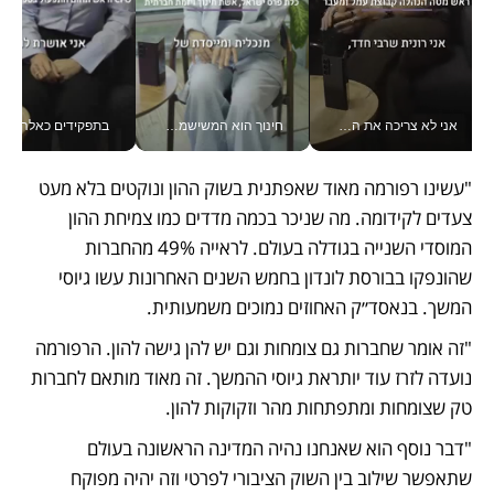
אני לא צריכה את המשרד: רונית שרעבי-חדד מנהלת ארגון של 30000 עובדים מכל מקום_v
חינוך הוא המשישמה של החיים שלי - V
בתפקידים כאלה אי אפשר לח
"עשינו רפורמה מאוד שאפתנית בשוק ההון ונוקטים בלא מעט 
צעדים לקידומה. מה שניכר בכמה מדדים כמו צמיחת ההון 
המוסדי השנייה בגודלה בעולם. לראייה 49% מהחברות 
שהונפקו בבורסת לונדון בחמש השנים האחרונות עשו גיוסי 
המשך. בנאסד״ק האחוזים נמוכים משמעותית. 
"זה אומר שחברות גם צומחות וגם יש להן גישה להון. הרפורמה 
נועדה לזרז עוד יותראת גיוסי ההמשך. זה מאוד מותאם לחברות 
טק שצומחות ומתפתחות מהר וזקוקות להון.
"דבר נוסף הוא שאנחנו נהיה המדינה הראשונה בעולם 
שתאפשר שילוב בין השוק הציבורי לפרטי וזה יהיה מפוקח 