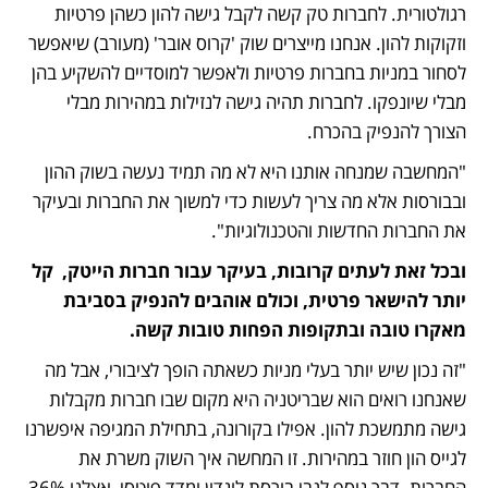
רגולטורית. לחברות טק קשה לקבל גישה להון כשהן פרטיות 
וזקוקות להון. אנחנו מייצרים שוק 'קרוס אובר' (מעורב) שיאפשר 
לסחור במניות בחברות פרטיות ולאפשר למוסדיים להשקיע בהן 
מבלי שיונפקו. לחברות תהיה גישה לנזילות במהירות מבלי 
הצורך להנפיק בהכרח. 
"המחשבה שמנחה אותנו היא לא מה תמיד נעשה בשוק ההון 
ובבורסות אלא מה צריך לעשות כדי למשוך את החברות ובעיקר 
את החברות החדשות והטכנולוגיות". 
ובכל זאת לעתים קרובות, בעיקר עבור חברות הייטק,  קל 
יותר להישאר פרטית, וכולם אוהבים להנפיק בסביבת 
מאקרו טובה ובתקופות הפחות טובות קשה.
"זה נכון שיש יותר בעלי מניות כשאתה הופך לציבורי, אבל מה 
שאנחנו רואים הוא שבריטניה היא מקום שבו חברות מקבלות 
גישה מתמשכת להון. אפילו בקורונה, בתחילת המגיפה איפשרנו 
לגייס הון חוזר במהירות. זו המחשה איך השוק משרת את 
החברות. דבר נוסף לגבי בורסת לונדון ומדד פוטסי, אצלנו 36% 