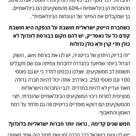
מהחברות הן בינלאומיות ו-60% מהמשקיעים הם בינלאומיים. 
כך שמקבלים את הפיזור של הנוכחות הבינלאומית". 
כשחברת הייטק ישראלית חושבת על הנפקה היא חושבת 
קודם כל על נאסד״ק, יש להם מקום בבורסת לונדון? לא 
כולן חדי קרן ולא כולן גדולות
"זה בדיוק היתרון של בריטניה, יש לנו את בורסת aim , השוק 
הגדול ביותר שמיועד בהגדרה לחברות צמיחה וגם שם מקבלים 
תשומת לב ממשקיעים. אצלנו נכנסים למדד כי יש גם פוטסי 
100 וגם פוטסי 250. בארה״ב אתה יכול להיות חברה גדולה 
מאוד ועדיין לא להיות במדדים. לגבי החברות הישראליות 
ספציפית למרות ריבוי המשקיעים הבינלאומיים שהזכרתי, חצי 
מהמשקיעים הם דווקא מוסדיים בריטיים וזה גם מלמד על רמת 
האמון והתאבון״.
חמש שנים קדימה , נראה יותר חברות ישראליות בלונדון?
״יש לנו צוות בישראל כבר הרבה זמן ושם תמיד היה אחד מאיזורי 