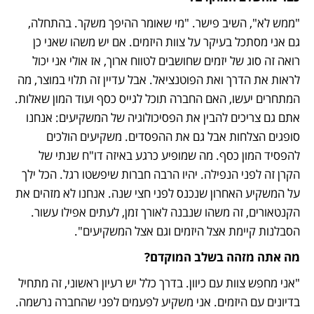
"ממש לא", השיב פישר. "מי שאומר ההיפך משקר. בהתחלה, 
גם אני מסתכל בעיקר על צוות היזמים. אם יש משהו שאני כן 
רואה זה סוג של יזמים שחושבים לטווח ארוך, אז אולי אני יכול 
לראות את הדרך ואת הפוטנציאל. אבל עדיין זה תלוי במוצר, מה 
המתחרים יעשו, האם החברה תוכל לגייס כסף ועוד המון שאלות. 
אתם גם צריכים להבין את הפסיכולוגיה של המשקיעים: אנחנו 
סופגים הצלחות אבל גם את ההפסדים. משקיעים הולכים 
להפסיד המון כסף. מה שמופיע כרגע באיזה דו"ח שנתי של 
הקרן זה לפני הנפילה. יהיו הרבה חברות שיפשטו רגל. הכל ילך 
על המשקיע האחרון שנכנס לפני חצי שנה. אנחנו לא מזהים את 
הקנטאורים, זה משהו שנבנה לאורך זמן, לעתים אפילו עשור. 
הסבלנות קיימת אצל היזמים וגם אצל המשקיעים".
מה אתה מזהה בשלב המוקדם?
"אני מחפש צוות עם כיוון. בדרך כלל יש רעיון ראשוני, זה מתחיל 
בדיונים עם היזמים. אני משקיע לפעמים לפני שהחברה נרשמה. 