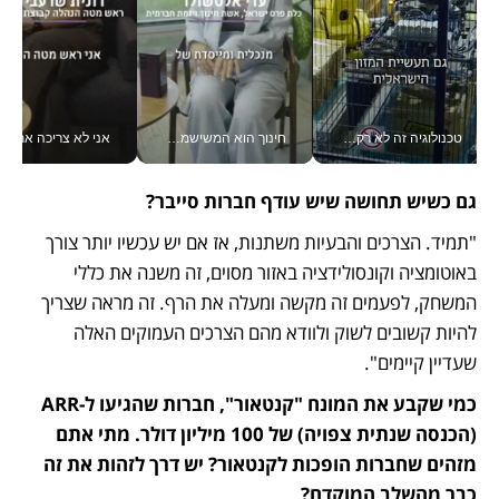
טכנולוגיה זה לא רק בהייטק: גם תעשיית המזון הישראלית מאמצת כלי AI, אוטומציה וניתוח דאטה בזמן אמת
חינוך הוא המשישמה של החיים שלי - V
אני לא צריכה את המשרד:
גם כשיש תחושה שיש עודף חברות סייבר?
"תמיד. הצרכים והבעיות משתנות, אז אם יש עכשיו יותר צורך 
באוטומציה וקונסולידציה באזור מסוים, זה משנה את כללי 
המשחק, לפעמים זה מקשה ומעלה את הרף. זה מראה שצריך 
להיות קשובים לשוק ולוודא מהם הצרכים העמוקים האלה 
שעדיין קיימים".
כמי שקבע את המונח "קנטאור", חברות שהגיעו ל-ARR 
(הכנסה שנתית צפויה) של 100 מיליון דולר. מתי אתם 
מזהים שחברות הופכות לקנטאור? יש דרך לזהות את זה 
כבר מהשלב המוקדם?