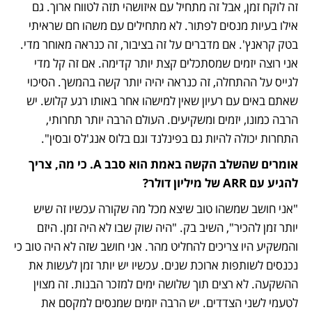
זה לוקח זמן, אבל זה מתחיל עם איזושהי תזה לטווח ארוך. גם 
אילו בעיות מנסים לפתור. לא מתחילים עם משהו חם שראיתי 
בטק קראנץ'. אם מדברים על זה בציבור, זה כנראה מאוחר מדי. 
אני רוצה יזמים שמסתכלים קצת יותר קדימה. אם זה קל מדי 
לגייס על ההתחלה, זה כנראה יהיה יותר קשה בהמשך. הסיכוי 
שאתם באים עם רעיון שאין למישהו אחר באותו רגע קלוש. יש 
הרבה כמונו, יזמים ומשקיעים. העולם הרבה יותר תחרותי, 
התחרות יכולה להיות גם בפינלנד וגם בלוס אנג'לס ובסין".
אומרים שהשלב הקשה באמת הוא סבב A. כי מה, צריך 
להגיע עם ARR של מיליון דולר?
"אני חושב שמשהו טוב שיצא מכל מה שקורה עכשיו זה שיש 
יותר זמן להכיר", השיב בק. "היה שוק שבו לא היה זמן. היזם 
והמשקיע היו צריכים להחליט מהר. אני חושב שזה לא היה טוב כי 
נכנסים לשותפות ארוכת שנים. עכשיו יש יותר זמן לעשות את 
ההשקעה. לא רצים תוך שלושה ימים למזכר הבנות. זה מצוין 
לטעמי לשני הצדדים. יש הרבה יזמים שמנסים למקסם את 