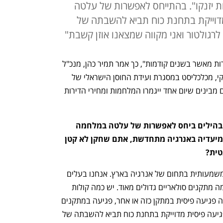
ות יזנקו". בהתייחס לאפשרות של עלטה
מדוייקת בתחנת כוח תביא להשבתה של
רגולטור ואני מקווה שמצאנו אוזן קשבת"
"ברבעון הראשון של 2024 מכרנו יותר דירות מאשר בשנים קודמות", כך אמר תמיר כהן, מנכ"ל 
קבוצת שיכון ובינוי בשיחה עם ירדן רוז'נסקי, מכלכליסט במסגרת ועידת החוסן הישראלי של 
כלכליסט בשיתוף הפניקס. לדבריו, "אנשים מבינים שיום אחד ייגמרו המלחמות ומחירי הדירות 
שמענו בתקופה האחרונה תרחישים מבהילים ביחס לאפשרות של עלטה במלחמה 
כוללת ואנחנו יודעים שישראל רחוקה מיעדיה באנרגיה מתחדשת, אתם שחקן לא קטן 
טית?
"אכן, אנחנו שיכון בינוי אנרגיה, שחקנית משמעותית בתחום של אנרגיה בארץ. אנחנו בעלים 
של כמעט שלוש תחנות וגם בעלים של כמה מתקנים סולאריים גדולים מאוד. יש כמה קולות 
בזמן האחרון של מה יקרה אם חלילה תהיה פגיעה פיסית במתקן כזה או אחר, פגיעה במתקנים 
סולריים כבר הייתה והנזק הוא בר תיקון. פגיעה פיסית מדוייקת בתחנת כוח תביא להשבתה של 