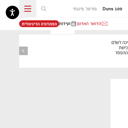
Duns 100
פורטל פיננסי
נפתח בכרטיסייה חדשה
הדואר האדום
ועידות
המהדורה הדיגיטלית
יכה לשלם
כישת
BASE: ההפסד
הרבעוני זינק ל-76