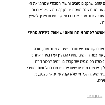
ים שהם שחקנים טובים והשוק המוסדי שמממן את ה-
BOT הזה – עכשיו זה הזמן לעשות את זה. אני מניח שגם המטרו ימומן כך. מה שלא ראינו זה 
סוג של חשיבה יותר תכופה ללמה לעשות את זה יותר מהר. אנחנו בתקופת חירום וצריך להאיץ 
". 
בתחום הנדל"ן יש בעיית פועלים, איך אפשר לפתור אותה והאם יש אופק לירידת מחירי 
ברבעון הראשון מכרנו יותר דירות מאשר בשנים קודמות. יש חזרה לשיגרה ויותר מזה, חזרה 
לשיגרה תעלה את המחירים מאוד. בנוסף, עוד כמה חודשים מחירי הנדל"ן יעלו באחוז אחד כי 
המע"מ יעלה באחוז אבל זה בעיקר קשור ליכולת הפיננסית של קבלנים ויזמים למכור דירה 
ב-20%-80%. זה מאוד הניע את שוק הנדל"ן. אנשים מבינים שיום אחד ייגמרו המלחמות ומחירי 
הדירות יעופו למעלה. תוסיף את אחוז המע"מ שיעלה לכל מי שלא יקנה עד ינואר 2025, כל 
רים. 
שיכון ובינוי