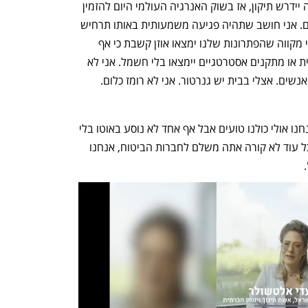
הרבה חודשים של אותה תחנה. אם חלילה יידרש תיקון, אז בשוק האנרגיה העולמי היום להזמין 
חלק ולשנע אותו לכאן לוקח הרבה חודשים. אני חושב שתהיה פגיעה משמעותית באותו תרחיש 
עלטה. הצגנו כמה פתרונות לרגולטור ואני מקווה שהפתרונות שלנו ימצאו אוזן קשבת כי אף 
אחד לא רוצה שבמשמרת שלו אנשים בבית או מתקנים אסטרטגיים יימצאו בלי חשמל. אני לא 
מדבר על זה שאין אינטרנט או קשר עם האנשים. אצלי בבית יש גנרטור. אני לא רומז כלום. 
כשדיברנו עם שר האנרגיה אמרתי לו שאנחנו אולי כולנו טועים אבל אף אחד לא נוסע באוטו בלי 
ביטוח. ביטוח אתה צריך כשקורה משהו וכל עוד לא קורה אתה משלם לחברות הביטוח, אנחנו 
 