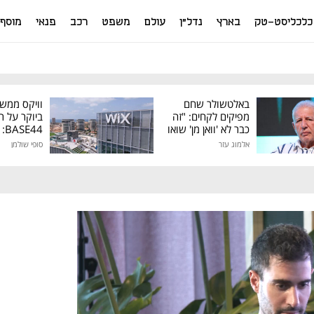
כלכליסט-טק
בארץ
נדל"ן
עולם
משפט
רכב
פנאי
מוסף
באלטשולר שחם
וויקס ממש
מפיקים לקחים: "זה
ביוקר על ר
כבר לא 'וואן מן' שואו
44
של גילעד"
אלמוג עזר
סופי שולמן
מיליון דולר