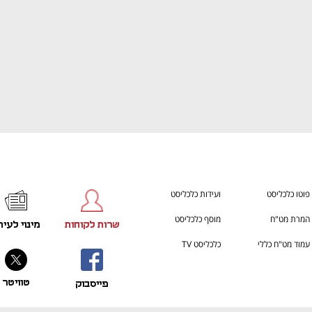
פוטו כלכליסט
ועידות כלכליסט
המרת מט"ח
מוסף כלכליסט
שרות לקוחות
מינוי לעית
עמוד מט"ח כללי
כלכליסט TV
טוויטר
פייסבוק