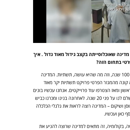
אם מסתכלים על היום שאחרי, ישראל מדינה שאוכלוסייתה בקצב גידול מאוד גדול . איך 
רטי בתחום הזה? 
"בתחום התשתיות, סולל בונה קיימת כבר 100 שנה, וזה מה שהיא עושה, תשתיות. המדינה 
השכילה לעשות BOT, תחום שבו המדינה קונה מהמגזר הפרטי פרויקט תשתיות יקר מאוד 
ומשלמת עליו בתשלומים. כביש 6 היה הראשון ומאז הצטרפו עוד פרוייקטים. אנחנו עכשיו בונים 
שלושה בסיסים לצבא ומשרד הביטחון משלם לנו על פני 20 שנה. לאחרונה בנינו ומכרנו כביש 
אגרה ביוסטון טקסס. אנחנו מדברים על חוסן ושיקום – המדינה רוצה לראות את גלגלי הכלכלה 
 כאן ועכשיו. 
"שיכון ובינוי מפעילה גם כביש כזה בבוגוטה, בקולומיה, זה מתאים למדינה שרוצה להניע את 