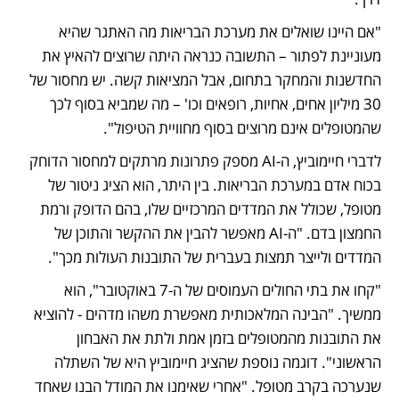
"אם היינו שואלים את מערכת הבריאות מה האתגר שהיא 
מעוניינת לפתור – התשובה כנראה היתה שרוצים להאיץ את 
החדשנות והמחקר בתחום, אבל המציאות קשה. יש מחסור של 
30 מיליון אחים, אחיות, רופאים וכו' – מה שמביא בסוף לכך 
שהמטופלים אינם מרוצים בסוף מחוויית הטיפול".
לדברי חיימוביץ, ה-AI מספק פתרונות מרתקים למחסור הדוחק 
בכוח אדם במערכת הבריאות. בין היתר, הוא הציג ניטור של 
מטופל, שכולל את המדדים המרכזיים שלו, בהם הדופק ורמת 
החמצון בדם. "ה-AI מאפשר להבין את ההקשר והתוכן של 
המדדים ולייצר תמצות בעברית של התובנות העולות מכך".
"קחו את בתי החולים העמוסים של ה-7 באוקטובר", הוא 
ממשיך. "הבינה המלאכותית מאפשרת משהו מדהים - להוציא 
את התובנות מהמטופלים בזמן אמת ולתת את האבחון 
הראשוני". דוגמה נוספת שהציג חיימוביץ היא של השתלה 
שנערכה בקרב מטופל. "אחרי שאימנו את המודל הבנו שאחד 