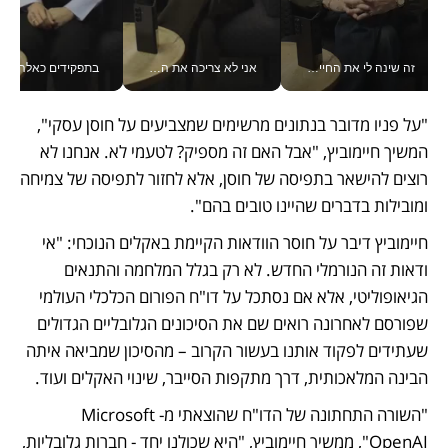
זה שינה לי את החיים: איך עידו איז'ק הופך את הסמארטפון לכלי צילום מקצועי_v
אני לא צריכה את המשרד: רונית שרעבי-חדד מנהלת ארגון של 30000 עובדים מכל מקום_v
בתפקידים כאלה אי אפשר לח
"על פניו מדובר בנתונים מרשימים שמצביעים על חוסן עסקי", 
המשיך חיימוביץ, "אבל האם זה מספיק? לטעמי לא. אנחנו לא 
רוצים להישאר בתפיסה של חוסן, אלא לחזור לתפיסה של צמיחה 
ומובילות בדברים שהיינו טובים בהם".
חיימוביץ דיבר על חוסר הוודאות הקיימת באקלים הנוכחי: "אי 
ודאות זה הנורמלי החדש. לא רק בגלל המלחמה והתנאים 
הגיאופוליטי, אלא אם נסתכל על דו"ח הפורום הכלכלי העולמי 
שפורסם לאחרונה רואים שם את הסיכונים הגלובליים הגדולים 
שעתידים לפקוד אותנו בעשור הקרוב – מהסיכון שמביאה איתה 
הבינה המלאכותית, דרך מתקפות הסייבר, שינוי האקלים ועוד.
"השורה התחתונה של הדו"ח שהוצאתי מ-Microsoft 
OpenAI", ממשיך חיימוביץ, "היא שכולנו יחד - חברות גלובליות, 