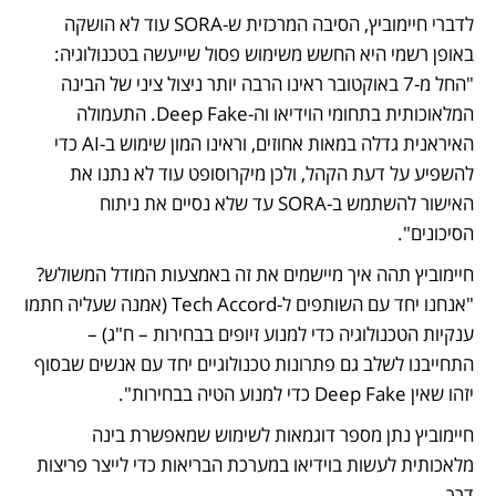
לדברי חיימוביץ, הסיבה המרכזית ש-SORA עוד לא הושקה 
באופן רשמי היא החשש משימוש פסול שייעשה בטכנולוגיה: 
"החל מ-7 באוקטובר ראינו הרבה יותר ניצול ציני של הבינה 
המלאוכותית בתחומי הוידיאו וה-Deep Fake. התעמולה 
האיראנית גדלה במאות אחוזים, וראינו המון שימוש ב-AI כדי 
להשפיע על דעת הקהל, ולכן מיקרוסופט עוד לא נתנו את 
האישור להשתמש ב-SORA עד שלא נסיים את ניתוח 
הסיכונים". 
חיימוביץ תהה איך מיישמים את זה באמצעות המודל המשולש? 
"אנחנו יחד עם השותפים ל-Tech Accord (אמנה שעליה חתמו 
ענקיות הטכנולוגיה כדי למנוע זיופים בבחירות – ח"ג) – 
התחייבנו לשלב גם פתרונות טכנולוגיים יחד עם אנשים שבסוף 
יזהו שאין Deep Fake כדי למנוע הטיה בבחירות".
חיימוביץ נתן מספר דוגמאות לשימוש שמאפשרת בינה 
מלאכותית לעשות בוידיאו במערכת הבריאות כדי לייצר פריצות 
דרך.