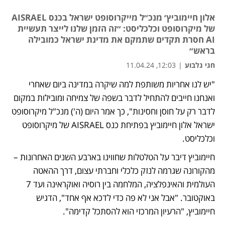
אלון חיימוביץ׳ מנכ״ל מייקרוסופט ישראל בכנס AISRAEL
של מיקרוסופט וכלכליסט: ״זה הזמן שלנו לייצר תעשיית
AI חסרת תקדים שתמקם את מדינת ישראל כמובילה
בראש״
חגי גלבוע
|
12:03, 11.04.24
"יש לנו אחריות משותפת למה שיקרה במדינה ביום שאחרי 
ואנחנו חייבים להתחיל לדבר בשפה של צמיחה ומובילות במקום 
לדבר רק על חוסן וחסינות", כך אמר היום (ה') מנכ"ל מיקרוסופט 
ישראל אלון חיימוביץ בפתיחת כנס AISRAEL של מיקרוסופט 
וכלכליסט.
חיימוביץ דיבר על הטלטלות שחווינו בארבע השנים האחרונות – 
מהקורונה שגרמה לנזק כלכלי וחברתי עצום, דרך ההאטה 
העולמית והאינפלציה, המלחמה בין רוסיה ואוקראינה ועד 7 
באוקטובר. "אבל אני לא פה כדי לדכא אף אחד", הדגיש 
חיימוביץ, "הרעיון המרכזי הוא להסתכל קדימה".