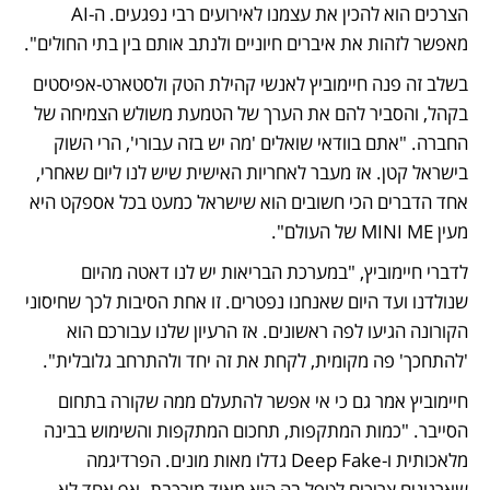
הצרכים הוא להכין את עצמנו לאירועים רבי נפגעים. ה-AI 
מאפשר לזהות את איברים חיוניים ולנתב אותם בין בתי החולים". 
בשלב זה פנה חיימוביץ לאנשי קהילת הטק ולסטארט-אפיסטים 
בקהל, והסביר להם את הערך של הטמעת משולש הצמיחה של 
החברה. "אתם בוודאי שואלים 'מה יש בזה עבורי', הרי השוק 
בישראל קטן. אז מעבר לאחריות האישית שיש לנו ליום שאחרי, 
אחד הדברים הכי חשובים הוא שישראל כמעט בכל אספקט היא 
מעין MINI ME של העולם".
לדברי חיימוביץ, "במערכת הבריאות יש לנו דאטה מהיום 
שנולדנו ועד היום שאנחנו נפטרים. זו אחת הסיבות לכך שחיסוני 
הקורונה הגיעו לפה ראשונים. אז הרעיון שלנו עבורכם הוא 
'להתחכך' פה מקומית, לקחת את זה יחד ולהתרחב גלובלית".
חיימוביץ אמר גם כי אי אפשר להתעלם ממה שקורה בתחום 
הסייבר. "כמות המתקפות, תחכום המתקפות והשימוש בבינה 
מלאכותית ו-Deep Fake גדלו מאות מונים. הפרדיגמה 
שארגונים צריכים לטפל בה היא מאוד מורכבת. אף אחד לא 