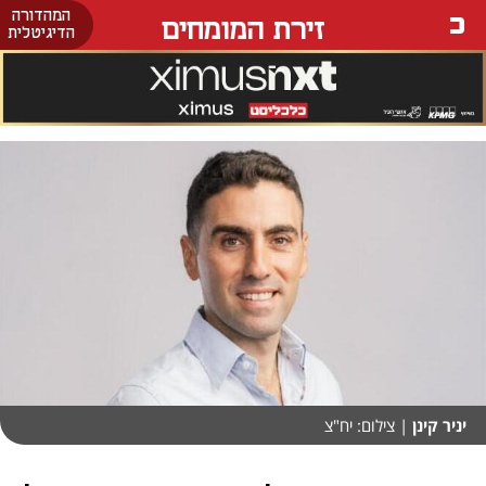
המהדורה
זירת המומחים
הדיגיטלית
יניר קינן
| צילום: יח"צ