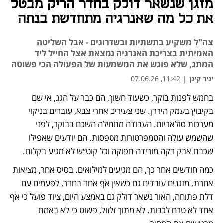
מזגן שנשאר דולק בחדר הריק מבטל
את כל מה שאנרגיה מתחדשת בנתה
צה"ל משקיע בתשתיות ובשדרוגים - אבל השליטה
האמיתית בצריכת האנרגיה נמצאת אצל החייל ליד
המתג, שלא פוגש את המשמעות של הפעולה הכי פשוטה
יניר קינן
|
11:42, 07.06.26
בחמש לפנות בוקר, כשעוד חשוך, הם כבר על הגג, אי שם 
בקיבוץ בעמק הירדן. שני צעירים אחרי צבא, עובדים בניקוי 
מערכות סולאריות. העבודה מתחילה השכם בבוקר, לפני 
שהשמש עולה והטמפרטורות מטפסות. הם יודעים שאפילו 
שכבת אבק דקה מורידה תפוקה וכל קוט״ש לא מגיע בקלות.
כמה חודשים אחר כך, הם מגיעים למילואים. בסיס אחר, מציאות 
אחרת. מזגנים עובדים גם כשאין אף אחד בחדר, לפעמים עם 
דלת פתוחה, האור נשאר דולק גם באמצע היום, ציוד פועל כי אף 
אחד לא טרח לכבות. לא מתוך זלזול, פשוט כי לא באמת 