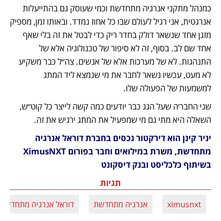
כמנהל מתקני אנרגיה מתחדשת וכמי שעוסק גם בהתייעלות 
אנרגטית, אני רגיל לעולם שבו כל אחוז נמדד. ובאותו זמן, מספיק 
מזגן אחד שנשאר דולק בחדר ריק כדי לבטל את זה בלי שאף 
אחד שם לב. בסוף, זה לא סיפור של טכנולוגיה אלא של 
התנהגות. לא של מערכות אלא של אנשים. צה״ל כבר משקיע 
לא מעט, עכשיו נשאר לחבר את מי שנמצא ליד המתג 
למשמעות של הפעולה שלו.
שני החבר׳ה שעל הגג כבר יודעים כמה קשה לייצר כל קוט״ש, 
השאלה היא מתי גם מי שמפעיל את המתג ירגיש את זה.
יניר קינן הוא דירקטור נכסים בחברת דוראל אנרגיה 
מתחדשת, משרת במילואים וחבר בפורום XimusNXT 
בשיתוף כלכליסט ובנק דיסקונט
תגיות
ximusnxt
אנרגיה מתחדשת
דוראל אנרגיה מתחדשת