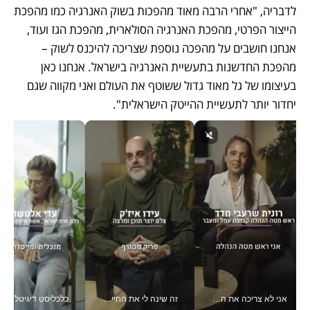
לדבריה, "אחרי הרבה מאוד מהפכות בשוק האנרגיה כמו מהפכת 
הייצור הפרטי, מהפכת האנרגיה הסולארית, מהפכת הגז ועוד, 
אנחנו חושבים על מהפכה נוספת שצריכה להיכנס לשוק – 
מהפכת החדשנות בתעשיית האנרגיה בישראל. אנחנו כאן 
בעיצומו של גל מאוד גדול ששוטף את העולם ואני מקווה שגם 
יחדור יותר לתעשיית ההייטק הישראלית". 
אני לא צריכה את המשרד: רונית שרעבי-חדד מנהלת ארגון של 30000 עובדים מכל מקום_v
זה שינה לי את החיים: איך עידו איז'ק הופך את הסמארטפון לכלי צילום מקצועי_v
כלכליסט דיגיטל