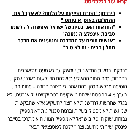
קראו עוד בכלכליסט:
ליברמן: "הסרת הפיקוח על הלחם? לא אקבל את 
ההמלצה באופן אוטומטי"
"הוודאות האנרגטית של ישראל איפשרה לה לשמר 
סביבת אינפלציה נמוכה"
"אנשים חונים על המדרכה ומטעינים את הרכב 
מחלון הבית - זה לא טוב"
"בדקתי ברשות החדשנות, שמשקיעה לא מעט מיליארדים 
בחברות, כמה מתוך ההשקעות שלהם מושקעות באנרג'י-טק", 
הוסיפה פרקש-הכהן. "הם אמרו לי בצורה ברורה – פחות מדי. 
בערך 4% מהסכום שלהם מושקעים בפרויקטים של אנרגיה, ולא 
בגלל שהרשות לחדשנות לא רוצה להשקיע אלא שהבקשות 
שמוגשות לא מספיק בשלות וברמה טכנולוגית לא מספיק 
גבוהה. שוק הייטק בישראל לא מספיק מגוון. הוא מתרכז בסייבר, 
פינטק ושירותי מחשב, וצריך ללכת לפוטנציאל הבא". 