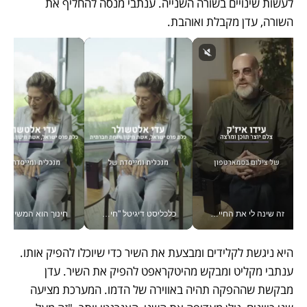
לעשות שינויים בשורה השנייה. ענתבי מנסה להחליף את 
השורה, עדן מקבלת ואוהבת.
זה שינה לי את החיים: איך עידו איז'ק הופך את הסמארטפון לכלי צילום מקצועי_v
כלכליסט דיגיטל "חינוך הוא המשימה של החיים שלי"_v
חינוך הוא המש
היא ניגשת לקלידים ומבצעת את השיר כדי שיוכלו להפיק אותו. 
ענתבי מקליט ומבקש מהיטקראפט להפיק את השיר. עדן 
מבקשת שההפקה תהיה באווירה של הדמו. המערכת מציעה 