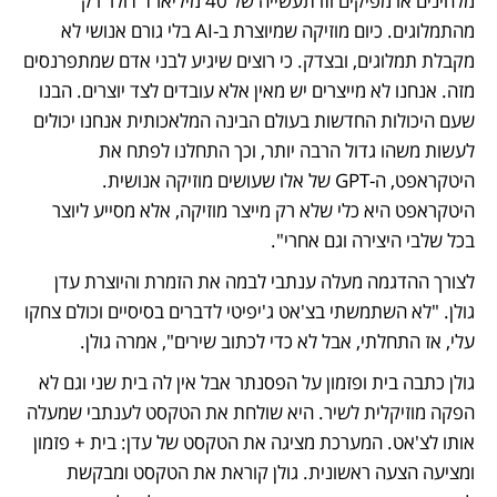
מלחינים או מפיקים וזו תעשייה של 40 מיליארד דולר רק 
מהתמלוגים. כיום מוזיקה שמיוצרת ב-AI בלי גורם אנושי לא 
מקבלת תמלוגים, ובצדק. כי רוצים שיגיע לבני אדם שמתפרנסים 
מזה. אנחנו לא מייצרים יש מאין אלא עובדים לצד יוצרים. הבנו 
שעם היכולות החדשות בעולם הבינה המלאכותית אנחנו יכולים 
לעשות משהו גדול הרבה יותר, וכך התחלנו לפתח את 
היטקראפט, ה-GPT של אלו שעושים מוזיקה אנושית. 
היטקראפט היא כלי שלא רק מייצר מוזיקה, אלא מסייע ליוצר 
בכל שלבי היצירה וגם אחרי".
לצורך ההדגמה מעלה ענתבי לבמה את הזמרת והיוצרת עדן 
גולן. "לא השתמשתי בצ'אט ג'יפיטי לדברים בסיסיים וכולם צחקו 
עלי, אז התחלתי, אבל לא כדי לכתוב שירים", אמרה גולן. 
גולן כתבה בית ופזמון על הפסנתר אבל אין לה בית שני וגם לא 
הפקה מוזיקלית לשיר. היא שולחת את הטקסט לענתבי שמעלה 
אותו לצ'אט. המערכת מציגה את הטקסט של עדן: בית + פזמון 
ומציעה הצעה ראשונית. גולן קוראת את הטקסט ומבקשת 