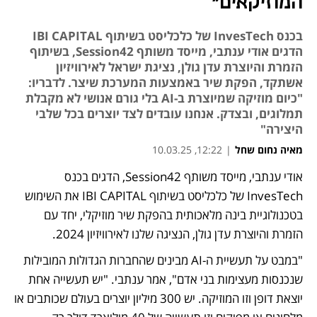
המוזיקאים"
בכנס InvesTech של כלכליסט בשיתוף IBI CAPITAL
הדגים אודי ענתבי, מייסד משותף Session42, בשיתוף
הזמרת והיוצרת עדן גולן, נציגת ישראל לאירוויזיון
אשתקד, הפקת שיר באמצעות המערכת שיצר. לדבריו:
"כיום מוזיקה שמיוצרת ב-AI בלי גורם אנושי לא מקבלת
תמלוגים, ובצדק. אנחנו עובדים לצד יוצרים בכל שלבי
היצירה"
מאיה נחום שחל
|
12:22, 10.03.25
אודי ענתבי, מייסד משותף Session42, הדגים בכנס 
InvesTech של כלכליסט בשיתוף IBI CAPITAL את השימוש 
בטכנולוגיית בינה מלאכותית בהפקת שיר מוזיקלי, יחד עם 
הזמרת והיוצרת עדן גולן, הנציגה שלנו לאירוויזיון 2024. 
"במבט על תעשיית ה-AI מבינים שהחברות הגדולות המובילות 
שנכנסות מעצימות בני אדם", אמר ענתבי. "יש תעשייה אחת 
יוצאת דופן וזו המוזיקה. יש 300 מיליון יוצרים בעולם שכותבים או 