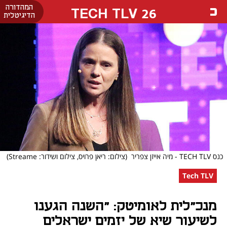
המהדורה
26 TECH TLV
הדיגיטלית
כנס TECH TLV - מיה אייזן צפריר
(צילום: ריאן פרויס, צילום ושידור: Streame)
Tech TLV
מנכ"לית לאומיטק: "השנה הגענו
לשיעור שיא של יזמים ישראלים