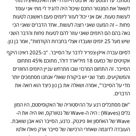
מסתכל על המסע של ארגוס הייתה לי את האינטואיציה מתי 
לשאול את המנטור החכם שיכול היה להגיד לי מתי אני עומד 
לעשות טעות. אם אני יכול לעזור ליזמים פעם ראשונה לטעות 
פחות – זה המעט שאני רוצה לעשות. אחד הדברים שאני הכי 
גאה בהם הם היזמים שאני עוזר להם לטעות פחות והדבר השני 
שיש מעל 25 יזמים שעבדו אצלי בחברות הקודמות", אמר בן נון. 
לסיום עברה אייזן-צפריר לדבר על הסייבר. "ב-2025 ראינו היקף 
אקזיטים של כמעט 18 מיליארד דולר, מתוכם 45% מתחום 
הסייבר. זה התחום המרכזי שבו מתרחש עניין היזמים החוזרים 
והמשקיעים. מצד שני יש ביקורת שאולי אנחנו מסתמכים יותר 
מדי על הסייבר", אמרה ושאלה את בן נון כיצד הוא רואה את 
הדברים. 
"אם מסתכלים רגע על ההיסטוריה של האקוסיסטם, היו המון 
גלים (Waves) : היה ה-Wave של נטוורקס, ואז היה את ה-
Wave של האחסון ואז פינטק. כרגע, הסייבר הוא אבן שואבת. 
העובדה לדוגמה שאחרי הרכישה של סייבר ארק פאלו אלטו 