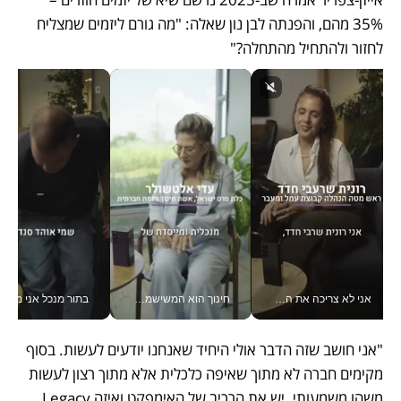
35% מהם, והפנתה לבן נון שאלה: "מה גורם ליזמים שמצליח 
לחזור ולהתחיל מהתחלה?" 
אני לא צריכה את המשרד: רונית שרעבי-חדד מנהלת ארגון של 30000 עובדים מכל מקום_v
חינוך הוא המשישמה של החיים שלי - V
בתור מנכל אני מקבל מאות הח
"אני חושב שזה הדבר אולי היחיד שאנחנו יודעים לעשות. בסוף 
מקימים חברה לא מתוך שאיפה כלכלית אלא מתוך רצון לעשות 
משהו משמעותי. יש את הרכיב של האימפקט ואיזה Legacy 