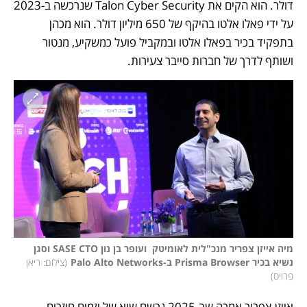
דולר. הוא הקים את Talon Cyber Security שנרכשה ב-2023 
על ידי פאלו אלטו בהיקף של 650 מיליון דולר. הוא מכהן 
בתפקיד בכיר בפאלו אלטו ובמקביל פועל כמשקיע, מנטור 
ושותף לדרך של חברות סייבר צעירות. 
מיה אייזן צפריר מנכ"לית לאומיטק  ועופר בן נון SASE CTO וסגן 
נשיא בכיר Prisma Browser ב-Palo Alto Networks
(
צילום: ריאן 
פרויס
)
אייזן-צפריר אמרה שב-2025 נרשם שיא של יזמים חוזרים – 