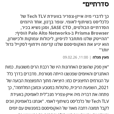
סדרתיים"
כך לדברי מיה אייזן-צפריר בוועידת Tech TLV של
כלכליסט בשיתוף לאומי. עופר בן־נון, אחד היזמים
הסדרתיים הבולטים, SASE CTO, וסגן נשיא בכיר,
Prisma Browser ב-Palo Alto Networks הוסיף:
"ההייטק שלנו מתחבר לניסיון, ליכולות עמוקות ולכישרון,
הוא יניע את האקוסיסטם שלנו קדימה וידחוף לסקייל גדול
יותר"
מעין מנלה
|
11:00, 09.02.26
"אין ספק שהשנים האחרונות היו של רכבת הרים משוגעת. כמות 
האתגרים והאיומים שפגשנו הייתה מטורפת. מדברים בדרך כלל 
על הגורמים החיצוניים כמו: היציאה מתוך התפוצצות הבועה של 
2021, השפעת הריבית, טלטלות במטבע וכמובן המלחמה", כך 
פתחה את דבריה מיה אייזן-צפריר מנכ"לית לאומיטק בוועידת 
Tech TLV של כלכליסט בשיתוף לאומי. "אנחנו בלאומיטק זוכים 
לקבל תמונה רחבה מאוד של האקוסיסטם במפגשים עם יזמים 