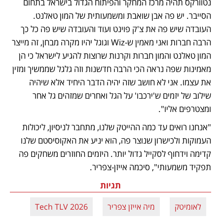
נטוורקס תהיה מרכז המחקר והפיתוח הגדול בישראל בתחום 
הסייבר. יש פה אבן שואבת ומשמעותית של המון טאלנט. 
העובדה שיש פה את צ'ק פוינט ועוד והעובדה שיש פה כל כך 
הרבה חברות ואני מאמין ש-Wiz וגוגל יהיו מקרה מבחן, זה מייצר 
המון טאלנט והמון חברות וקרנות שרוצות להגיע לישראל כי הן 
מאמינות שפה נראה הכי הרבה חדשנות וזה גלגל שממשיך ומזין 
את עצמו. אני לא חושב שזה יהיה הדבר היחיד אלא שיהיה 
שילוב של יזמים ש'ירכבו' על הגל ואחרים שמזהים גל אחר 
ומצטרפים אליו". 
"אנחנו רואים עד כמה ההייטק שלנו, מתחבר לניסיון, ליכולות 
העמוקות ולכישרון שנוצר פה, הוא יניע את האקוסיסטם שלנו 
קדימה וידחוף לסקייל גדול יותר. היזמים החוזרים משחקים פה 
תפקיד משמעותי", סיכמה אייזן-צפריר. 
תגיות
לאומיטק
מיה אייזן צפריר
Tech TLV 2026