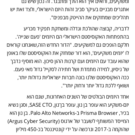
ומשקיעים, ורואים איך הוא הולך ומתבגר. זה נכון שיש גם 
אתגרים מבניים בעיקר סביב זהות היזם הישראלי, ולצד זאת יש 
תהליכים שמחזקים את ההייטק מבפנים".
לדבריה, קבוצה שהולכת וגדלה ומשחקת תפקיד מכריע 
בהתפתחות האקוסיסטם הישראלי הם היזמים 'פעם שנייה'. 
חלקם הופכים גם למשקיעים. "הדור החדש הזה,שאנחנו קוראים 
לו 'יזמים משקיעים', הוא דור שמחזק את האקוסיסטם שלו באופן 
שהוא עובד עם היזמים ועם קרנות ההון סיכון. הוא מוסיף נדבך 
של ניסיון, למידה מתמדת ושל חתירה לסקייל גדול מאי פעם. 
ככה האקוסיסטם שלנו בונה חברות ישראליות גדולות יותר, 
ושואף ללכת גדול יותר ורחוק יותר". 
אחד היזמים הבולטים של השנים האחרונות, שגם הוא 
יזם-משקיע הוא עופר בן נון, עופר בן־נון, SASE CTO, וסגן נשיא 
בכיר, Prisma Browser ב-Palo Alto Networks. בן נון הוא 
המייסד המשותף לשעבר של ארגוס (Argus Cyber Security) 
שהוקמה ב-2017 ונרכשה על ידי קונטיננטל בכ-450 מיליון 