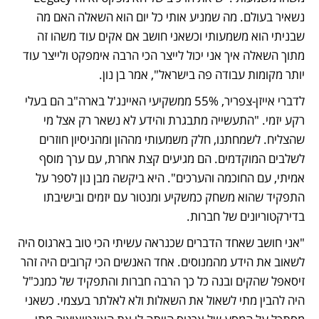
נשאיר בעולם. מה שמניע אותי כל יום הוא השאלה האם מה 
שבניתי הוא משמעותי וכשאני חושב אם אקים עוד משהו זה 
מתוך השאלה איך אני יכול לייצר הכי הרבה אימפקט ולייצר עוד 
יותר מקומות עבודה פה בישראל", אמר בן נון. 
לדברי אייזן-צפריר, 55% ממשקיעי האיינג'ל בארה"ב הם בעלי 
רקע יזמי. "התעשייה מתבגרת והידע לא נשאר רק אצל מי 
שהצליח. לשמחתנו, חלק משמעותי מההון ומהניסיון חוזרים 
לשלבים המוקדמים. הם מגיעים קצת אחרת, עם ערך מוסף 
אמיתי, עם החוכמה והערכים". היא ביקשה מבן נון לספר על 
התפקיד שהוא משחק כמשקיע ומנטור עם יזמים ובישיבתו 
בדירקטוריונים של חברות. 
"אני חושב שאחד הדברים שכנראה עשיתי הכי טוב בארגוס היה 
לשאוב את הידע מהמנוסים. אחד האנשים הכי קרובים היה זהר 
זיסאפל שהקים ובנה כל כך הרבה חברות והתפקיד של כמנכ"ל 
היה להבין מתי לשאול את השאלות ולא לאלתר בעצמי. כשאני 