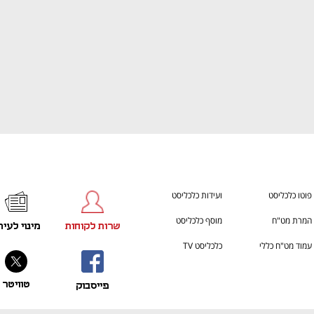
פוטו כלכליסט
ועידות כלכליסט
המרת מט"ח
מוסף כלכליסט
שרות לקוחות
מינוי לעית
עמוד מט"ח כללי
כלכליסט TV
טוויטר
פייסבוק