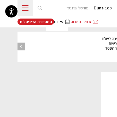
Duns 100
פורטל פיננסי
נפתח בכרטיסייה חדשה
הדואר האדום
ועידות
המהדורה הדיגיטלית
יכה לשלם
כישת
BASE: ההפסד
הרבעוני זינק ל-76