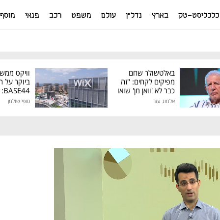
כלכליסט-טק
בארץ
נדל"ן
עולם
משפט
רכב
פנאי
מוסף
באלטשולר שחם
וויקס ממש
מפיקים לקחים: "זה
ביוקר על ר
כבר לא 'וואן מן' שואו
44
של גילעד"
אלמוג עזר
סופי שולמן
מיליון דולר