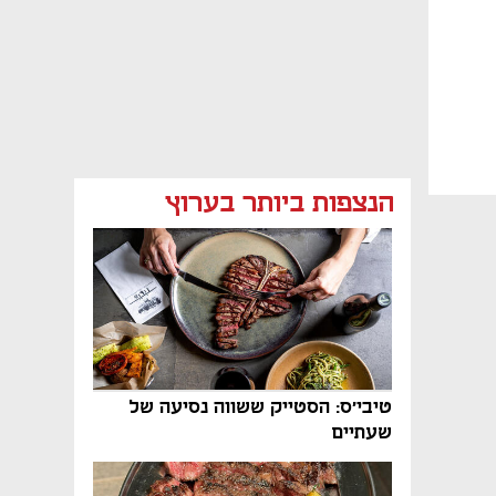
הנצפות ביותר בערוץ
טיבי'ס: הסטייק ששווה נסיעה של
שעתיים