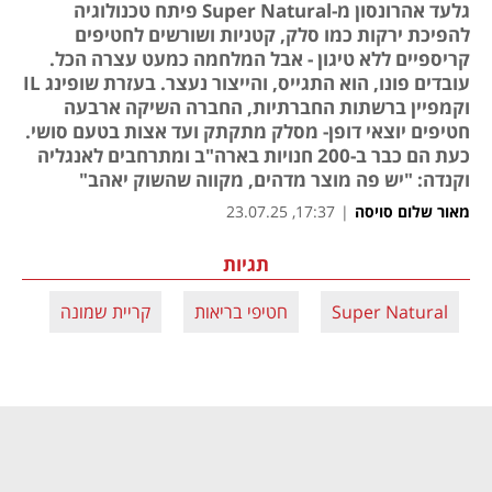
גלעד אהרונסון מ-Super Natural פיתח טכנולוגיה
להפיכת ירקות כמו סלק, קטניות ושורשים לחטיפים
קריספיים ללא טיגון - אבל המלחמה כמעט עצרה הכל.
עובדים פונו, הוא התגייס, והייצור נעצר. בעזרת שופינג IL
וקמפיין ברשתות החברתיות, החברה השיקה ארבעה
חטיפים יוצאי דופן- מסלק מתקתק ועד אצות בטעם סושי.
כעת הם כבר ב-200 חנויות בארה"ב ומתרחבים לאנגליה
וקנדה: "יש פה מוצר מדהים, מקווה שהשוק יאהב"
מאור שלום סויסה
|
17:37, 23.07.25
תגיות
Super Natural
חטיפי בריאות
קריית שמונה