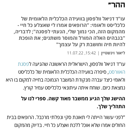
ההר"
עו"ד דניאל וולפסון בוועידה הכלכלית הלאומית של
כלכליסט ולאומי: "הרופאים אמרו לי שאצלע כל חיי -
מהמקום הזה, הכי נמוך שלי, הגעתי לפסגה"; לדבריה,
"בגבהים האלה המורל והמוסר משתנים; את הופכת
להיות חיה וחושבת רק על עצמך"
ליאור וינשטיין
|
15:42, 11.07.22
עו"ד דניאל וולפסון, הישראלית הראשונה שהגיעה ל
פסגת 
נפתח בכרטיסייה חדשה
נפתח בכרטיסייה חדשה
האוורסט
, סיפרה בוועידה הכלכלית הלאומית של כלכליסט 
ולאומי כיצד עברה מנקודת המשבר הנמוכה בחייה למקום בו היא 
נמצאת כיום. שוחח איתה עיתונאי כלכליסט עמיר קורץ.
ההישג שלך הגיע ממשבר מאוד קשה. ספרי לנו על 
התהליך שלך.
"לפני עשור הייתה לי תאונת סקי ונפלתי מרכבל. הרופאים בבית 
החולים אמרו שלא אוכל ללכת ואצלע כל חיי. בדיוק מהמקום 