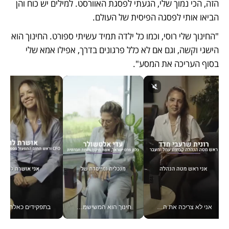
הזה, הכי נמוך שלי, הגעתי לפסגת האוורסט. למילים יש כוח והן 
הביאו אותי לפסגה הפיסית של העולם. 
"החינוך שלי רוסי, וכמו כל ילדה תמיד עשיתי ספורט. החינוך הוא 
הישגי וקשה, וגם אם לא כלל פרגונים בדרך, אפילו אמא שלי 
בסוף העריכה את המסע".
אני לא צריכה את המשרד: רונית שרעבי-חדד מנהלת ארגון של 30000 עובדים מכל מקום_v
חינוך הוא המשישמה של החיים שלי - V
בתפקידים כאלה אי אפשר לח