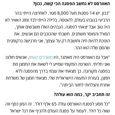
האוורסט לא נחשב הפסגה הכי קשה, נכון? 
"נכון. יש 14 פסגות מעל 8,000 מטר. לאחרונה הייתי בהר 
הרביעי בגובהו בעולם, להוטסה. בלילה הייתי לבד ומזג האוויר לא 
היה טוב אבל יצאתי לפסגה. הגבהים האלו משבשים אותך, 
המורל והמוסר משתנים. חשבתי שהכוכבים הם אנשים. את 
הופכת להיות חיה וחושבת רק על עצמך. אני מרגישה נרקומנית 
שהסם שלה הוא ההר.
"אבל גם האוורסט היה מאתגר, היו 
משברים קשים
, אנשים חולצו 
ואני חליתי. השרפה המקומי שסייע לי לשאת את החמצן מת 
בפסגה מקורונה. כך מצאתי את עצמי בדרך מהפסגה ללא 
חמצן. בעזרת התעוזה הישראלית שלי, מצאתי חמצן של משלחת 
אחרת והצלחתי לחזור הביתה".
זה תחביב יקר, כמה הוא עולה?
"כל מסע לפסגת האוורסט עולה 65 אלף דולר.  זה המון כסף וזה 
שווה כל דולר. לעמוד על פסגת העולם ולהניף את דגל ישראל 