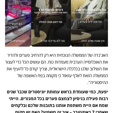
אין שעה שלא התעסקתי במשבר - טל אלכסנדרוביץ’ שגב מנהלת משברים תקשורתיים מכל מקום עם ה- Galaxy Z Fold8 Ultra שלה_v
אני לא צריכה את המשרד: רונית שרעבי-חדד מנהלת ארגון של 30000 עובדים מכל מקום_v
טכנולוגיה זה לא רק בהייטק: גם תעשיי
האג'נדה של הממשלה הנוכחית היא רק להרחיב פערים ולהדיר 
את האוכלוסייה הערבית מעמדות כוח. הם עושים הכל כדי לעצור 
את השילוב שלנו בכלכלה הישראלית, וצריך קודם כל להעיף את 
הממשלה הזאת לאלף עזאזל כי מקומה בפח האשפה של 
ההיסטוריה".
יפעת, כמי שעומדת בראש עמותת יוניסטרים שכבר שנים 
רבות פעילה בניסיון לצמצם פערים בכל המגזרים. הייתי 
שמח אם היית משתפת אותנו בתובנות שלכם ובלקחים 
שאחרי 7 באוקטובר – איך זה משפיע? האם יש מקום 