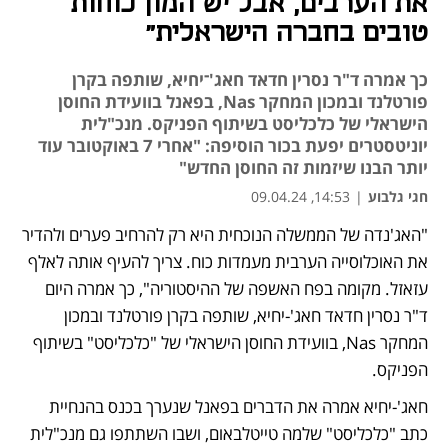
את הערבים, אבל יש המון כוחות
טובים בחברה הישראלית"
כך אמרה ד"ר נסרין חדאד חאג'־יחיא, שותפה בקרן
פורטלנד ובמכון המחקר Nas, בפאנל בוועידת החוסן
הישראלי של כלכליסט בשיתוף הפניקס. מנכ"לית
יוניטסטרים יפעת בכור הוסיפה: "אחרי 7 באוקטובר עוד
יותר הבנו שיזמות זה החוסן החדש"
חגי גלבוע
|
14:53, 09.04.24
"האג'נדה של הממשלה הנוכחית היא רק להרחיב פערים ולהדיר 
את האוכלוסייה הערבית מעמדות כוח. צריך להעיף אותה לאלף 
עזאזל. מקומה בפח האשפה של ההיסטוריה", כך אמרה היום 
ד"ר נסרין חדאד חאג'-יחיא, שותפה בקרן פורטלנד ובמכון 
המחקר Nas, בוועידת החוסן הישראלי של "כלכליסט" בשיתוף 
הפניקס.  
חאג'-יחיא אמרה את הדברים בפאנל שנערך בכנס בהנחיית 
כתב "כלכליסט" שלמה טייטלבאום, ושבו השתתפו גם מנכ"לית 