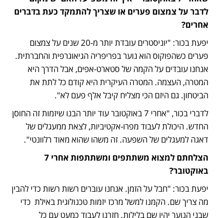
לדבר על צמצום פערים או שצריך להתמקד כעת בדברים 
אחרים? 
יפעת בכור: "יוניסטרים עובדת יותר מ-20 שנים על צמצום 
פערים כשהפוקוס הוא נוער בפריפריה הגיאוגרפית והחברתית. 
אנחנו עובדים על הקמה של סטארט-אפים, אבל הדרך היא 
המטרה, העצמה. המטרה העיקרית היא קודם כל לתת את 
הביטחון. גם היזם הכי מצליח קיבל אלף פעם לא". 
לדברי בכור, "אחרי 7 באוקטובר עוד יותר הבנו שיזמות זה החוסן 
החדש. היכולת לעבוד מפרו-אקטיביות, לצאת ממעגלים של 
דאגה למעגלים של השפעה. זה משהו שהוא מאוד רלוונטי".
הצלחתם למצוא משתתפים ומשתתפות אחרי 7 
באוקטובר?
יפעת בכור: "חבל על הזמן. אנחנו עוברים רשות רשות כדי להבין 
מה צריך שם. הקמנו למשל מרכז יזמות טכנולוגית באילת  כדי 
שבני הנוער יהיו שם בלילות. חזרנו לעבוד כמעט עם כל 