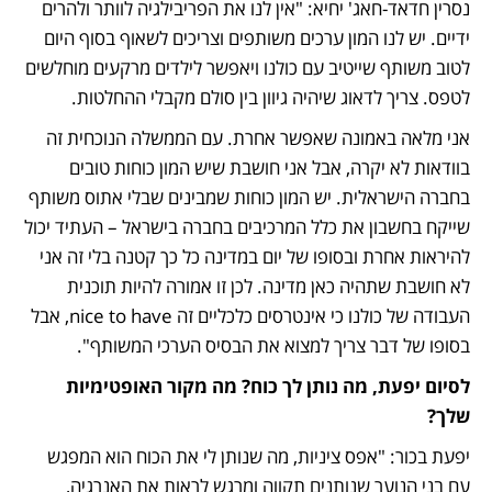
נסרין חדאד-חאג' יחיא: "אין לנו את הפריבילגיה לוותר ולהרים 
ידיים. יש לנו המון ערכים משותפים וצריכים לשאוף בסוף היום 
לטוב משותף שייטיב עם כולנו ויאפשר לילדים מרקעים מוחלשים 
לטפס. צריך לדאוג שיהיה גיוון בין סולם מקבלי ההחלטות. 
אני מלאה באמונה שאפשר אחרת. עם הממשלה הנוכחית זה 
בוודאות לא יקרה, אבל אני חושבת שיש המון כוחות טובים 
בחברה הישראלית. יש המון כוחות שמבינים שבלי אתוס משותף 
שייקח בחשבון את כלל המרכיבים בחברה בישראל – העתיד יכול 
להיראות אחרת ובסופו של יום במדינה כל כך קטנה בלי זה אני 
לא חושבת שתהיה כאן מדינה. לכן זו אמורה להיות תוכנית 
העבודה של כולנו כי אינטרסים כלכליים זה nice to have, אבל 
בסופו של דבר צריך למצוא את הבסיס הערכי המשותף".
לסיום יפעת, מה נותן לך כוח? מה מקור האופטימיות 
שלך?
יפעת בכור: "אפס ציניות, מה שנותן לי את הכוח הוא המפגש 
עם בני הנוער שנותנים תקווה ומרגש לראות את האנרגיה, 