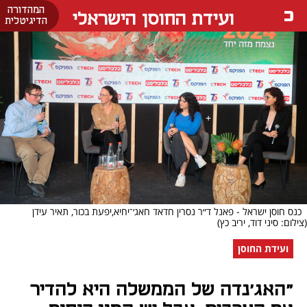
המהדורה
ועידת החוסן הישראלי
הדיגיטלית
כנס חוסן ישראל - פאנל ד״ר נסרין חדאד חאג׳־יחיא,יפעת בכור, תאיר עידן
(צילום: סיני דוד, יריב כץ)
ועידת החוסן
"האג'נדה של הממשלה היא להדיר