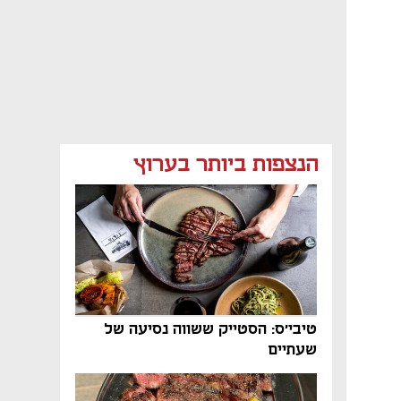
הנצפות ביותר בערוץ
טיבי'ס: הסטייק ששווה נסיעה של
שעתיים