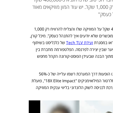
על המוזיקה שלו והצליח להרוויח רק 1,000 שקל. יש עוד המון מוזיקאים מאוד
 כעסק"
"כשהחבר הכי טוב שלנו הוציא כ-400,000 שקל על המוזיקה שלו והצליח להרוויח רק 1,000 
שקל, הבנו שיש עוד המון מוזיקאים מאוד מוכשרים שלא יודעים איך להתנהל כעסק". מיכל קורן, 
ועידת Tech TLV
 של כלכליסט בשיתוף 
לאומי פתרון טכנולוגי שנועד לגשר על הפער שבין יצירה לפרנסה. הפלטפורמה מחברת בין 
מוזיקאים למקומות בילוי ואנשים פרטיים, מתוך הבנה שבעידן הפוסט-קורונה הקהל מחפש 
קורן הציגה נתונים לפיהם עסקים שהזמינו הופעות דרך המערכת רשמו עלייה של כ-56% 
בהכנסות באותו ערב. החברה, בוגרת אקסלרטור המילואימניקים "18X Elite Impact", פועלת 
כיום מול כ-300 מקומות בילוי בישראל ונערכת לכניסה לשוק הלונדוני בליווי ענקית המוזיקה 