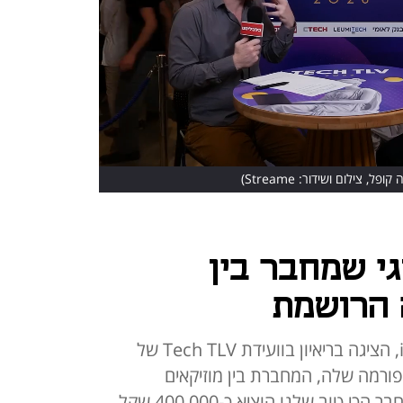
ופל, צילום ושידור: Streame)
י שמחבר בין
 הרושמת
מיכל קורן, מייסדת שותפה ב-iovis, הציגה בריאיון בוועידת Tech TLV של
ורמה שלה, המחברת בין מוזיקאים
למקומות בילוי ואנשים פרטיים. "החבר הכי טוב שלנו הוציא כ-400,000 שקל