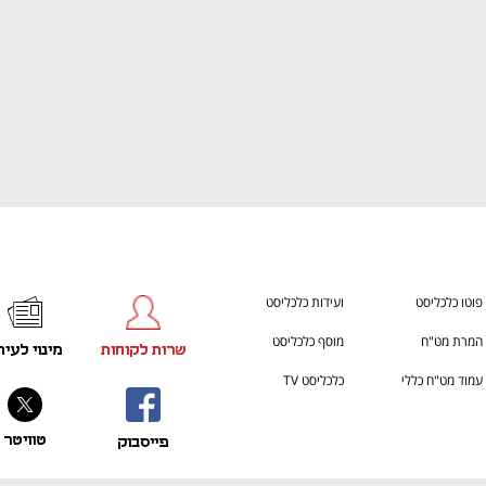
פוטו כלכליסט
ועידות כלכליסט
המרת מט"ח
מוסף כלכליסט
שרות לקוחות
מינוי לעית
עמוד מט"ח כללי
כלכליסט TV
טוויטר
פייסבוק