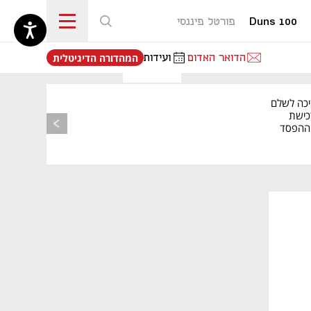
Duns 100
פורטל פיננסי
נפתח בכרטיסייה חדשה
הדואר האדום
ועידות
המהדורה הדיגיטלית
יכה לשלם
כישת
BASE: ההפסד
הרבעוני זינק ל-76