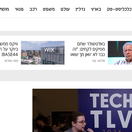
כלכליסט-טק
בארץ
נדל"ן
עולם
משפט
רכב
פנאי
מוסף
באלטשולר שחם
וויקס ממש
מפיקים לקחים: "זה
ביוקר על ר
כבר לא 'וואן מן' שואו
44
של גילעד"
אלמוג עזר
סופי שולמן
מיליון דולר