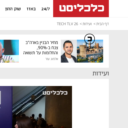
24/7
באזז
שוק ההון
דף הבית
ועידות
26 TECH TLV
מחיר הבניין בארה"ב
צנח ב-90%,
כלכליסט
דיגיטל
והחלומות על תשואה
גבוהה התנפצו
אלמוג עזר
ועידות