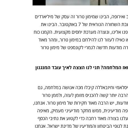
"ב-7.10 מדינות העולם, בדגש על המערב ואירופה, הבינו שמימון טרור זה עסק של מיליארדים 
של דולרים שמייצרים מכה אנושה כמו השבת השחורה הנוראית של 7 באוקטובר. הבינו את 
האירוע, אבל עדיין לא הבינו אותו לעומק. פנו אלינו, ונוצרה מערכת יחסים מקצועית. הקמנו כוח 
משימה בינלאומי למאבק במימון טרור. באו כאילו לעזור לנו להילחם במימון טרור, ומהר מאוד 
גילו שמימון הטרור קורה אצלם בבית. נוצרה מודעות חדשה לגמרי לקונספט של מימון טרור 
חמאס וחיזבאללה הצליחו להשתקם מאז המלחמה? תני לנו הצצה לאיך עובד המנגנון 
עילית אוסטרוביץ'-לוי: "חמאס, הג'יהאד איסלאמי וחיזבאללה קיבלו מכה אנושה במלחמה, גם 
בהיבטים שלנו של המאבק במימון טרור. הרבה יותר קשה להכניס מזומן לעזה, ולממן טרור 
ממדינות העולם. כאמור, יש הרבה מאוד מודעות, יש הרבה מאוד חקירות של מימון טרור. אנחנו, 
ביחד עם יחידות מקבילות בעולם, יצרנו מפה מודיעינית, ממש מחקר מודיעיני מעמיק, מאיפה 
מגיעים הכספים, לאן הם הולכים, וביחד פעלנו בצורה מאוד רחבה כדי לקטוע את נתיבי הכסף 
הללו. אני אומרת פעלנו, ואני כמובן מתכוונת לגופי הביטחון והמודיעין של מדינת ישראל. אנחנו 