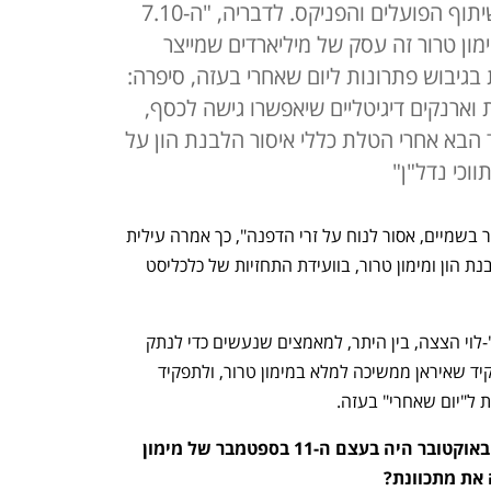
בוועידת התחזיות של כלכליסט בשיתוף הפועלים והפניקס. לדבריה, "ה-7.10
מימון טרור זה עסק של מיליארדים שמייצר
גיבוש פתרונות ליום שאחרי בעזה, סיפרה:
וארנקים דיגיטליים שיאפשרו גישה לכסף,
 הבא אחרי הטלת כללי איסור הלבנת הון על
תווכי נדל"ן"
"המוטיבציה של העמותות שמממנות טרור בשמיים, אסור לנוח על זרי הדפנה", כך אמרה עילית 
אוסטרוביץ'-לוי, ראשת הרשות לאיסור הלבנת הון ומימון טרור, בוועידת התחזיות של כלכליסט 
בראיון שנערך בוועידה סיפקה אוסטרוביץ'-לוי הצצה, בין היתר, למאמצים שנעשים כדי לנתק 
את זרמי הכסף לחמאס ולחיזבאללה, לתפקיד שאיראן ממשיכה למלא במימון טרור, ולתפקיד 
ל"יום שאחרי" בעזה. 
עילית, אמרת לי בשיחה מוקדמת ש-7 באוקטובר היה בעצם ה-11 בספטמבר של מימון 
ה את מתכוונת?