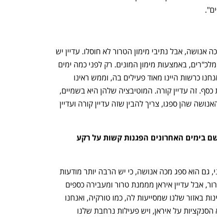
ם".
עילית אוסטרוביץ'-לוי: "הארגונים קיבלו מכה אנושה, אבל נתיבי מימון הטרור לא חוסלו. עדיין יש 
מימון טרור באמצעות עמותות, באמצעות מלכ"רים, באמצעות מימון המונים. רק לפני כמה ימים 
ראינו פריצה בחקירה גדולה באיטליה, שאנחנו כרשות היינו מאוד פעילים בה, וממש ראינו 
מאבק נגד עמותות שעדיין קיימות ואוספות כסף. זה עדיין קורה. המוטיבציה שלהן היא בשמיים, 
ואסור לנוח על זרי הדפנה. למרות המכה האנושה שהן ספגו, צריך להבין שזה עדיין קורה ועדיין 
המימון האיראני נמשך? אנחנו רואים שם בימים האחרונים הפגנות קשות על רקע 
עילית אוסטרוביץ'-לוי: "גם המימון האיראני, גם הוא ספג מכה אנושה, כי יש הרבה יותר מודעות 
בעולם בדיוק אותו דבר כמו עם ארגוני הטרור, אבל עדיין איראן מממנת טרור ומעבירה כספים 
לארגוני הטרור במידה רבה באמצעות מדינות באזור שלנו שמסייעות לה, כמו טורקיה, ואנחנו 
נלחמים בזה. יש מלחמה גדולה בכל נושא הסנקציות על איראן, ויש פעילות נרחבת שלנו 