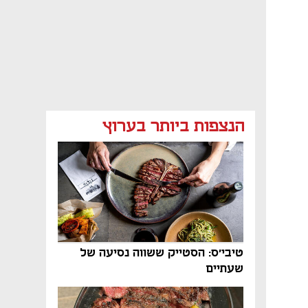
הנצפות ביותר בערוץ
טיבי'ס: הסטייק ששווה נסיעה של
שעתיים