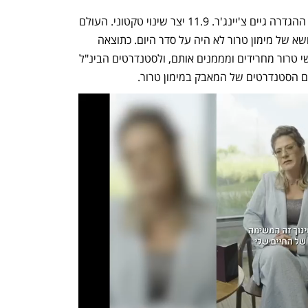
עילית אוסטרוביץ'-לוי: "נכון מאוד. זו ממש ההגדרה גיים צ'יינג'ר. 11.9 יצר שינוי טקטוני. העולם 
נלחם עד אותה תקופה בפשיעה, אבל הנושא של מימון טרור לא היה על סדר היום. כתוצאה 
מה-11.9 נוצרה מודעות לכך שקורים מעשי טרור מחרידים ומממנים אותם, ולסטנדרטים הבינ"ל 
הסטנדרטים של המאבק במימון טרור. 