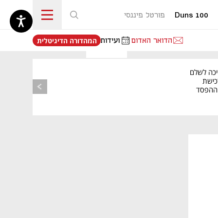
Duns 100
פורטל פיננסי
נפתח בכרטיסייה חדשה
הדואר האדום
ועידות
המהדורה הדיגיטלית
יכה לשלם
כישת
BASE: ההפסד
הרבעוני זינק ל-76