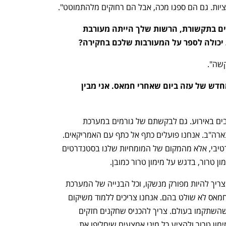
ציות. גם הם ספגו מכה, אבל הם רחוקים מלהתמוטט".
בואי נדבר רגע על קטאר. על פי פרסומים בתקשורת, הרשות שלך הייתה מעורבת 
יכולה לספר על המעורבות שלכם בחקירה?
קשה".
אחד הנושאים הבוערים נוגע לבנייה מחדש של עזה ביום שאחרי חמאס. אני מבין 
עילית אוסטרוביץ'-לוי: "אנחנו מאוד מעורבים באירוע. גם לבקשתם של גורמים במערכת 
הביטחון הישראלית וגם לבקשת גורמים בארה"ב. אנחנו פועלים כתף אל כתף עם האמריקאים. 
בעצם פנו אלינו דווקא לא מהמקום האופרטיבי, אלא מהמקום של המומחיות שלנו בסטנדרטים 
 טרור, בדגש על מימון טרור כמובן. 
"תנאי ראשון ובל יעבור זה כמובן שחמאס צריך להיות מפורק מנשקו, וכל הבנייה של המערכת 
הפיננסית יכולה להיות אך ורק באזורים שחמאס לא שולט בהם. אנחנו צריכים ללמוד משיקום 
של כלכלות באזורים מוכי אסון ומוכי טרור שהשתקמו בעולם. צריך להכניס שחקנים חזקים 
מהזירה הבינלאומית שיודעים להילחם במימון טרור ולהציע כל מיני אמצעים שיחליפו את 