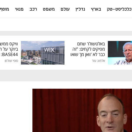
כלכליסט-טק
בארץ
נדל"ן
עולם
משפט
רכב
פנאי
מוסף
באלטשולר שחם
וויקס ממש
מפיקים לקחים: "זה
ביוקר על ר
כבר לא 'וואן מן' שואו
44
של גילעד"
אלמוג עזר
סופי שולמן
מיליון דולר