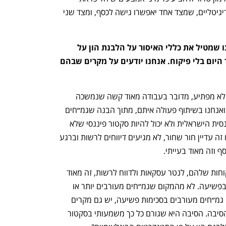
המזומן, כמו מטבעות דיגיטליים, ארנקים דיגיטליים, שמצד אחד יאפשרו גישה לכסף, ומצד שני 
לאחרונה עבר דווקא בממשלה הזאת צו שמטיל את כללי האיסור על הלבנת הון על 
גמ״חים. מדובר במיליארדים שזרמו עד היום בלי פיקוח. אנחנו יודעים על מקרים שבהם 
עילית אוסטרוביץ'-לוי: "קודם כול, אותי זה לא מפתיע, מדובר בעבודה מאוד קשה שנמשכה 
הרבה זמן, של עמית גל ורשות שוק ההון, ואנחנו בשיתוף פעולה איתם, מתוך הבנה שגמ״חים 
הם חלק מאוד משמעותי מהמערכת הפיננסית הישראלית ולא יכול להיות סקטור פיננסי שלא 
כפוף למשטר איסור הלבנת הון. מבחינתנו זה עדיין חור שחור, לא מגיעים דיווחים לרשות וברגע 
 וזה מאוד בעייתי. 
"הטלת חובות על גמ״חים, להכיר את הלקוחות שלהם, לנטר עסקאות ולדווח לרשות, זה מאוד 
משמעותי מבחינת היכולת שלנו להילחם בפשיעה. לא מהמקום שגמ״חים מעורבים יותר או 
פחות בפשיעה. בהחלט יש מקרים שבהם גמ״חים מעורבים בסכימות פשיעה, יש גם מקרים 
שגופים פיננסיים אחרים מעורבים. זו לא הסיבה. הסיבה היא שגורם כל כך משמעותי בסקטור 