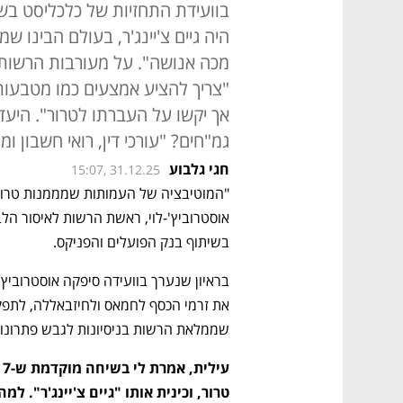
היה גיים צ'יינג'ר, בעולם הבינו ש
מכה אנושה". על מעורבות הרשות ב
"צריך להציע אמצעים כמו מטבעות 
אך יקשו על העברתו לטרור". היעד
גמ"חים? "עורכי דין, רואי חשבון ומ
חגי גלבוע
15:07, 31.12.25
בשיתוף בנק הפועלים והפניקס.
שממלאת הרשות בניסיונות לגבש פתרונות 
טרור, וכינית אותו "גיים צ'יינג'ר". למ