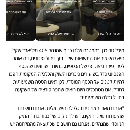
זה שינה לי את החיים: איך עידו איז'ק הופך את הסמארטפון לכלי צילום מקצועי_v
אין שעה שלא התעסקתי במשבר - טל אלכסנדרוביץ’ שגב מנהלת משברים תקשורתיים מכל מקום עם ה- Galaxy Z Fold8 Ultra שלה_v
אני לא צריכה את המשרד:
מיכל גור-כגן: "המטרה שלנו כגוף שמנהל 405 מיליארד שקל 
היא להשאיר את התשואות שלנו תוך ניהול סיכונים, וזה אומר 
לפזר פיזור גיאוגרפי של הכספים, במיוחד שרואים שהכסף 
הפנסיוני גדל בשיעורים ניכרים והשוק והכלכלה המקומית הפכו 
להיות קטנים על הכסף המוסדי. לכן ראינו הסטה משמעותית 
לחו"ל. אם מסתכלים היום רואים שהפרופורציה של השקעה 
בחו"ל גדלה משמעותית.
"אנחנו מאוד מאמינים בכלכלה הישראלית. אנחנו חושבים 
שהיסודות שלנו חזקים, ויש לה מקום של כבוד בתוך התיק 
המוסדי שמנהלים. אנחנו גם חושבים שכתוצאה מהמלחמה יש 