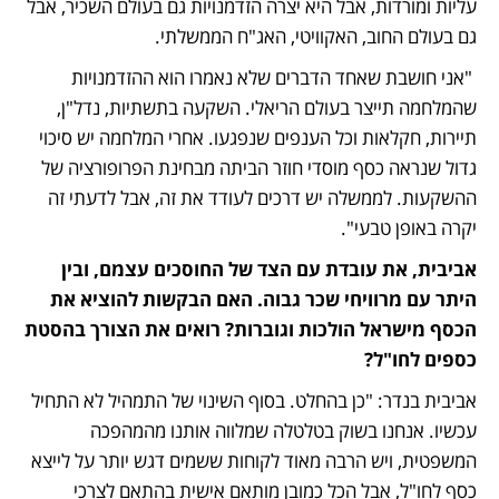
עליות ומורדות, אבל היא יצרה הזדמנויות גם בעולם השכיר, אבל 
גם בעולם החוב, האקוויטי, האג"ח הממשלתי.
 "אני חושבת שאחד הדברים שלא נאמרו הוא ההזדמנויות 
שהמלחמה תייצר בעולם הריאלי. השקעה בתשתיות, נדל"ן, 
תיירות, חקלאות וכל הענפים שנפגעו. אחרי המלחמה יש סיכוי 
גדול שנראה כסף מוסדי חוזר הביתה מבחינת הפרופורציה של 
ההשקעות. לממשלה יש דרכים לעודד את זה, אבל לדעתי זה 
יקרה באופן טבעי". 
אביבית, את עובדת עם הצד של החוסכים עצמם, ובין 
היתר עם מרוויחי שכר גבוה. האם הבקשות להוציא את 
הכסף מישראל הולכות וגוברות? רואים את הצורך בהסטת 
כספים לחו"ל?
אביבית בנדר: "כן בהחלט. בסוף השינוי של התמהיל לא התחיל 
עכשיו. אנחנו בשוק בטלטלה שמלווה אותנו מהמהפכה 
המשפטית, ויש הרבה מאוד לקוחות ששמים דגש יותר על לייצא 
כסף לחו"ל, אבל הכל כמובן מותאם אישית בהתאם לצרכי 