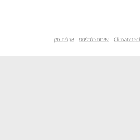
Climatetec
שירות כלכליסט
אקלים-טק