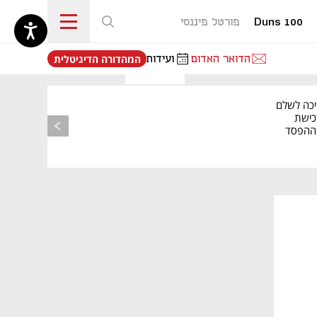
Duns 100
פורטל פיננסי
נפתח בכרטיסייה חדשה
הדואר האדום
ועידות
המהדורה הדיגיטלית
יכה לשלם
כישת
BASE: ההפסד
הרבעוני זינק ל-76