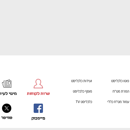
פוטו כלכליסט
ועידות כלכליסט
המרת מט"ח
מוסף כלכליסט
שרות לקוחות
מינוי לעית
עמוד מט"ח כללי
כלכליסט TV
טוויטר
פייסבוק