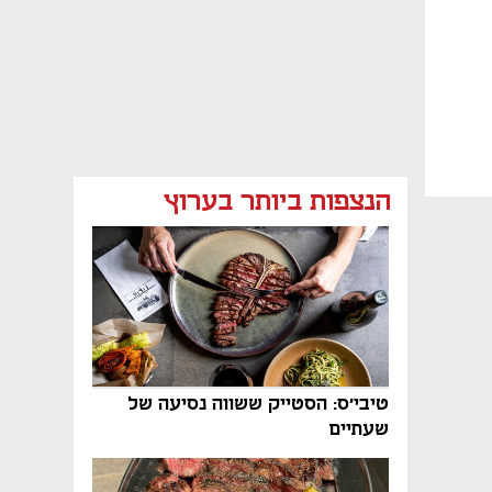
הנצפות ביותר בערוץ
טיבי'ס: הסטייק ששווה נסיעה של
שעתיים