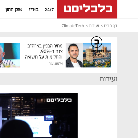
24/7
באזז
שוק ההון
דף הבית
ועידות
ClimateTech
מחיר הבניין בארה"ב
צנח ב-90%,
כלכליסט
דיגיטל
והחלומות על תשואה
גבוהה התנפצו
אלמוג עזר
ועידות