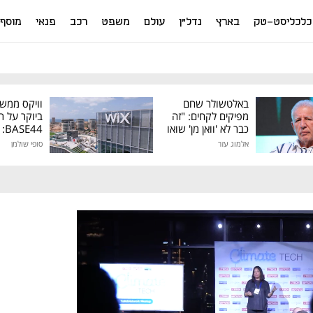
כלכליסט-טק
בארץ
נדל"ן
עולם
משפט
רכב
פנאי
מוסף
באלטשולר שחם
וויקס ממש
מפיקים לקחים: "זה
ביוקר על ר
כבר לא 'וואן מן' שואו
44
של גילעד"
אלמוג עזר
סופי שולמן
מיליון דולר