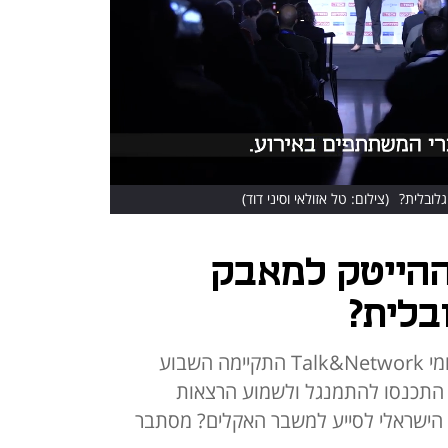
לובלית?
(צילום: טל אזולאי וסיני דוד)
ההייטק למאבק
בלית?
סדרת המפגשים של כלכליסט ולאומי Talk&Network התקיימה השבוע
ה התכנסו להתמנגל ולשמוע הרצאות
 הישראלי לסייע למשבר האקלים? מסתבר