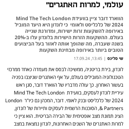
עולמי, למרות האתגרים״
הווארד דובר ציין בוועידת Mind The Tech London
2024 של כלכליסט ולאומי כי לונדון היא היעד המוביל
באירופה להשקעות זרות ישירות, ומדורגת שנייה
בעולם. ההשקעות הזרות הישירות בלונדון עלו ב-20%
בשנה שעברה, מה שהופך אותה לאזור בעל הביצועים
הטובים ביותר באירופה מבחינת השקעות
שי סלינס
|
13:45, 17.09.24
לונדון, בירת בריטניה, ממשיכה לבסס את מעמדה כאחד ממרכזי 
הטכנולוגיה המובילים בעולם, על אף האתגרים שניצבו בפניה 
בעשור האחרון. כך עולה מדבריו של הווארד דובר, סגן ראש 
עיריית לונדון לעסקים, בוועידת Mind The Tech London 
2024 של כלכליסט ובנק לאומי. דובר, המכהן גם כיו"ר London 
& Partners, הסוכנות הרשמית לעסקים ותיירות של לונדון, 
הציג תמונת מצב אופטימית של הבירה הבריטית. הוא ציין כי 
למרות האתגרים של השנים האחרונות, לונדון נמצאת במצב 