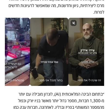
מרכז ליצירתיות, גיוון וחדשנות, מה שמאפשר לרעיונות חדשים 
לפרוח.
זה שינה לי את החיים: איך עידו איז'ק הופך את הסמארטפון לכלי צילום מקצועי_v
בתור מנכל אני מקבל מאות החלטות ביום, וה- Galaxy Z Fold8 Ultra עוזר לי לחתוך אותן מהר יותר_v
טכנולוגיה זה לא רק בהייטק: גם תעשיי
״בתחום הבינה המלאכותית (AI), לונדון מובילה עם יותר 
מ-1,300 חברות, מספר גדול יותר מאשר בניו יורק וכפול 
מהמספר המשותף בפריז וברלין. לאחרונה, חברות ענק כמו 