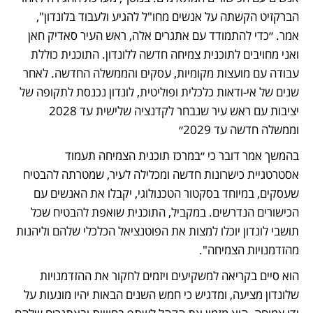
הברקזיט הקשתה על אנשים מחו"ל להגיע ולעבוד בלונדון", 
אמר. ״כדי להתמודד עם אתגרים אלה, ראש העיר סאדיק חאן 
ואני מחויבים לתוכנית צמיחה חדשה ללונדון. התוכנית כוללת 
עבודה עם מועצות מקומיות, עסקים והממשלה החדשה. לאחר 
שנים של אי-ודאות כלכלית ופוליטית, לונדון נכנסת לתקופה של 
יציבות עם ראש עיר שנבחר לקדנציה שלישית עד 2028 
וממשלה חדשה עד 2029״
בהמשך אמר דובר כי ״במרכז תוכנית הצמיחה תעמוד 
אסטרטגיית כישרונות חדשה ומכלילה לעיר, שמטרתה להבטיח 
שעסקים, במיוחד בסקטור הטכנולוגי, יקבלו את האנשים עם 
הכישורים הנדרשים. במקביל, התוכנית שואפת להבטיח שכל 
תושבי לונדון יוכלו למצות את הפוטנציאל הכלכלי שלהם וליהנות 
מהזדמנויות הצמיחה".
הוא סיים בקריאה למשקיעים ויזמים לחקור את ההזדמנויות 
שלונדון מציעה, ומדגיש כי חמש השנים הבאות יהיו מונעות על 