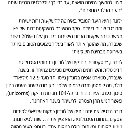
מצוין להמשך צמיחה מואצת, עד כדי כך שכלכלנים מכנים אותה 
"העיר הבלתי מנוצחת".
״לונדון היא היעד המוביל באירופה להשקעות זרות ישירות, 
ומדורגת שנייה בעולם. סקר המשיכה להשקעות זרות של EY 
מאשר כי ההשקעות הזרות הישירות בלונדון עלו ב-20% בשנה 
שעברה, מה שהופך אותה לאזור בעל הביצועים הטובים ביותר 
באירופה מבחינת השקעות״.
לדבריו, ״הסקטורים החזקים של לונדון בתחומי הטכנולוגיה 
הדיגיטלית והשירותים הפיננסיים מניעים צמיחה זו. בשנה 
שעברה, סטארט-אפים בלונדון גייסו יחד מעל 12.9 מיליארד 
דולר, מה שמסמן חזרה לרמות שלפני הקורונה לאחר האטה בהון 
סיכון. כעת, העיר מהווה בית ל-104 חברות חד-קרן (unicorns),  
כאשר חמש מהן הצטרפו לרשימה בשנה האחרונה.
דובר הדגיש את יתרונותיה של לונדון כמקום אידיאלי לפיתוח 
עסקים בתחום הטכנולוגיה. הוא ציין את הנגישות לכישרונות, 
מימון, לקוחות ורשתות, כולם במקום אחד. בנוסף, העיר מהווה 