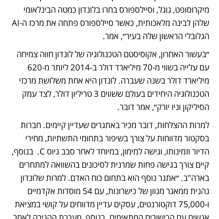
מיקרוסופט, גוגל, וסיילספורס בחרו בלונדון כמטה הבינלאומי 
שלהן לבינה מלאכותית, כאשר סיילספורס פתחה את מרכז ה-AI 
הגלובלי הראשון שלה בעיר״, אמר.
״בעשור האחרון, אקוסיסטם הטכנולוגיה של לונדון חווה צמיחה 
עם עלייה בשווי מ-70 מיליארד דולר ב-2014 ליותר מ-620 
מיליארד דולר בשנה שעברה. לונדון היא אחת משלושת מרכזי  
הטכנולוגיה היחידים בעולם ששווים 3 טריליון דולר, לצד עמק 
הסיליקון וניו יורק״, אמר דובר.
למרות ההצלחות, דובר מכיר באתגרים שעדיין קיימים. חברות 
בסקטור מדווחות על צורך בשיפור בתחומי התשתיות, מחירי 
הדיור וזמינותו, וגישה למימון, במיוחד לאחר סבב גיוס C.  בנוסף, 
קיים צורך בגישה פחות שמרנית לסיכונים בהשוואה למתחרים 
בארה"ב. ״אתגר נוסף הוא בתחום כוח האדם. למרות שלונדון 
נהנית ממאגר מגוון של כישרונות, עם 54 מוסדות אקדמיים 
ו-75,000 דוקטורנטים, עסקים עדיין מדווחים על קושי במציאת 
אנשים עם הכישורים המתאימים. בנוסף, מערכת ההגירה לאחר 