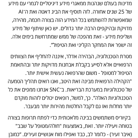
מדינות בעולם שנהנות ממאגרי מידע דיגיטליים לגמרי עם מידע 
של 25 שנים אחורה. לזה תוסיף את הביג דאטה ואת ה־AI 
שמאפשרות להשתמש בכל המידע הזה בצורה חכמה, מהירה, 
מדויקת ובהיקפים הרבה יותר גדולים. יש כאן שיתוף של מידע 
ושליפת מידע - זאת מהפכה של ממש שמתרחשת בימים אלה. 
זה ישפר את המחקר הקליני ואת הטיפול”. 
מטרת הטכנולוגיה, הבהירה אדלר, איננה להחליף את הצוותים 
הרפואיים אלא לסייע בקבלת אבחנות מדויקות יותר ובהתאמת 
הטיפול למטופל - משום שהרפואה נעשית אישית יותר.  
"הקהילה הרפואית מבינה זאת היטב, ואנו רואים תהליך הטמעה 
של טכנולוגיות במערכת הבריאות. ב־SNC אנחנו ממפים את כל 
הטכנולוגיות האלה”. כך, למשל, רופאים יכולים לזהות מוקדם 
יותר מחלות ואז גם לקבל החלטות מהירות יותר מבעבר.
 בקיוריס משתמשים בבינה מלאכותית כדי לפתח תרופות בצורה 
בטוחה ויעילה יותר. זאת, באמצעות "חולה/מטופל על שבב" 
(איבר זעיר) - כלומר לב, כבד ואפילו מוח אנושיים זעירים. “כמובן 