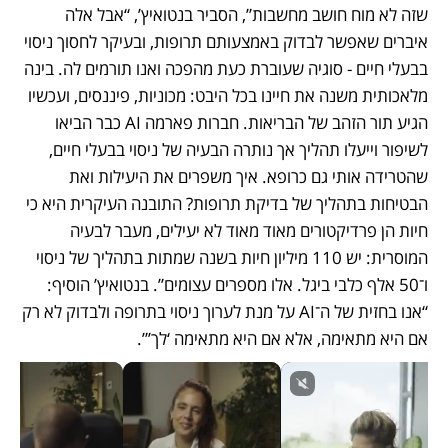
שזה לא מוח חושב מחשבות”, הסביר בנטואיץ’, “אבל אלה 
איברים שאפשר לבדוק באמצעותם תרופות, ובעיקר לחסוך ניסוי 
בבעלי חיים - סוגיה שעוברת כעת מהפכה ואנו תורמים לה. בינה 
מלאכותית משנה את חיינו בכל היבט: מכוניות, פיננסים, ועכשיו 
הגיע תור הזהב של הבריאות. חברות פארמה AI כבר הביאו 
לשיפור וייעלו תהליך אך נותרה הבעיה של ניסוי בבעלי חיים, 
שהטרידה אותי גם כרופא. איך משפרים את היעילות ואת 
הבטיחות בתהליך של בדיקת תרופות? התובנה העיקרית היא כי 
חיות הן פרדיקטורים מאוד מאוד לא יעילים, מעבר לבעיה 
המוסרית: יש 110 מיליון חיות בשנה שמתות בתהליך של ניסוי 
ו־50 אלף כלבי ביגל. אלו מספרים עצומים”. בנטואיץ’ הוסיף: 
“אנו בחזית של ה־AI על מנת לערוך ניסוי בתרופה ולבדוק לא רק 
אם היא מתאימה, אלא אם היא מתאימה ‘לך’”. 