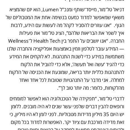
דניאל טל־מור, מייסד־שותף ומנכ"ל Lumen, הוא יזם שהמציא 
משאף שמאפשר למדוד כמעט בנשימה אחת את המטבוליזם של 
הגוף.  “אנו עוזרים להסביר לקהל מה לעשות עם הידע, לרבות 
איך לשפר את הבריאות שלהם”, הציג טל־מור את פעילות 
החברה. “אנו יושבים על התפר בין Health Tech ל־Wellness 
— המידע עובר לטלפון וזמין באמצעות אפליקציה והחברה שלנו 
משתמשת במידע כדי לשנות התנהגות. לא לוקחים את המידע 
כדי להגיד ‘עשה ואל תעשה’, אלא כדי להוביל את הלקוח 
להתנהגות כללית יותר בריאה, שמונעת את הכניסה של הלקוח 
למחלה. אני מדבר על התנהגויות שטובות לכל אחד ואחד 
מהלקוחות, כלומר: מה יותר טוב לך”.
לדברי טל־מור, “תפקידה של הטכנולוגיה הוא לאפשר למומחים 
ורופאים להבין דברים שלפני עשר שנים לא היה מובנים. ללוּמן 
יש היום 35 מיליון מדידות מטבוליות. לפני לומן לא היו מיליון, כי 
זאת מדידה מורכבת עם ציוד יקר. האפשרות למדוד בכל מקום 
ולהוסיף קונטקסט מסייעת למחקר על בריאות וחיים טובים. 