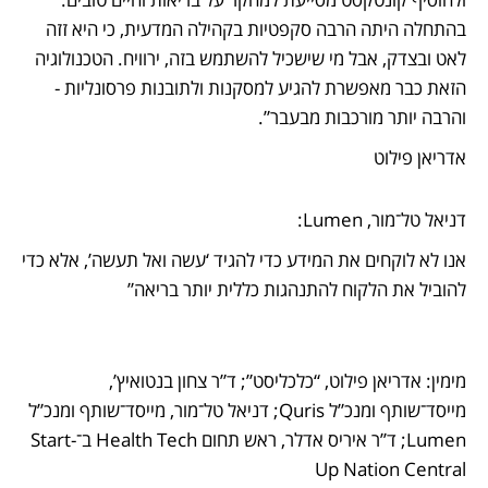
בהתחלה היתה הרבה סקפטיות בקהילה המדעית, כי היא זזה 
לאט ובצדק, אבל מי שישכיל להשתמש בזה, ירוויח. הטכנולוגיה 
הזאת כבר מאפשרת להגיע למסקנות ולתובנות פרסונליות - 
והרבה יותר מורכבות מבעבר”. 
אדריאן פילוט
דניאל טל־מור, Lumen:
אנו לא לוקחים את המידע כדי להגיד ‘עשה ואל תעשה’, אלא כדי 
להוביל את הלקוח להתנהגות כללית יותר בריאה”
מימין: אדריאן פילוט, “כלכליסט”; ד”ר צחון בנטואיץ’, 
מייסד־שותף ומנכ”ל Quris; דניאל טל־מור, מייסד־שותף ומנכ”ל 
Lumen; ד’’ר איריס אדלר, ראש תחום Health Tech ב־Start-
Up Nation Central