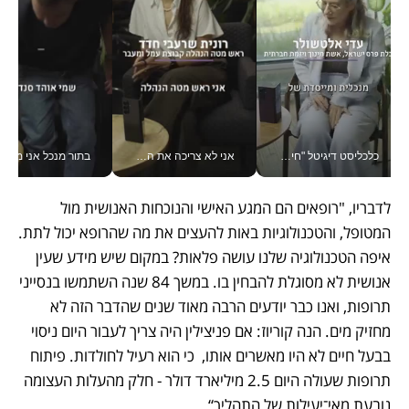
כלכליסט דיגיטל "חינוך הוא המשימה של החיים שלי"_v
אני לא צריכה את המשרד: רונית שרעבי-חדד מנהלת ארגון של 30000 עובדים מכל מקום_v
בתור מנכל אני מקבל מאות הח
לדבריו, "רופאים הם המגע האישי והנוכחות האנושית מול 
המטופל, והטכנולוגיות באות להעצים את מה שהרופא יכול לתת. 
איפה הטכנולוגיה שלנו עושה פלאות? במקום שיש מידע שעין 
אנושית לא מסוגלת להבחין בו. במשך 84 שנה השתמשו בנסייני 
תרופות, ואנו כבר יודעים הרבה מאוד שנים שהדבר הזה לא 
מחזיק מים. הנה קוריוז: אם פניצילין היה צריך לעבור היום ניסוי 
בבעל חיים לא היו מאשרים אותו,  כי הוא רעיל לחולדות. פיתוח 
תרופות שעולה היום 2.5 מיליארד דולר - חלק מהעלות העצומה 
נובעת מאי־יעילות של התהליך“.   