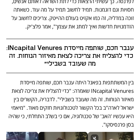
לפרנסה. כך עשיתי הרצאות כדי לתת השראה לאותם אנשים, 
חסויות וגם דוגמנות. תמיד לחשוב תמיד על מה עוד. כשאתה 
זוכה במדליה, זה כמו אקזיט בעולם ההייטק. צריכים לחשוב על 
הזדמנויות חדשות ואיך למתג את עצמך", אמר פלצ'יק. 
ענבר חכם, שותפה מייסדת INcapital Venures: 
כדי להצליח את צריכה לצאת מאיזור הנוחות. זה 
מה שעובד בשבילי"
בין המשתתפות בפאנל היתה ענבר חכם, שותפה מייסדת 
INcapital Venures שאמרה: "כדי להצליח את צריכה לצאת 
מאיזור הנוחות. זה מה שעובד בשבילי". לדבריה, הקשרים בין 
ישראל לארה"ב בכל הקשור לטכנולוגויות חזקים מאוד. "מיאמי 
היא עכשיו 'האב' של טכנולוגיה, אם כי בשלב התחלתי, כי שהיה 
בסן פרנסיסקו".