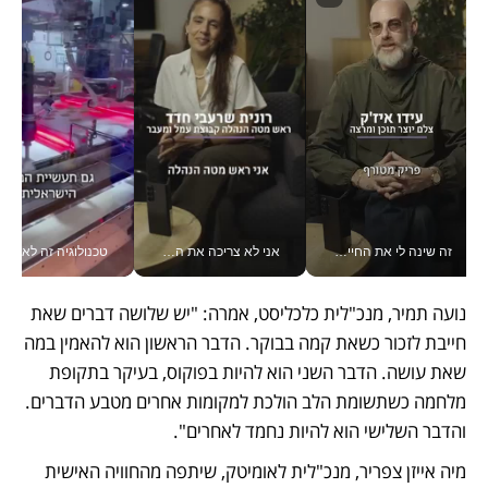
זה שינה לי את החיים: איך עידו איז'ק הופך את הסמארטפון לכלי צילום מקצועי_v
אני לא צריכה את המשרד: רונית שרעבי-חדד מנהלת ארגון של 30000 עובדים מכל מקום_v
טכנולוגיה זה לא רק בהייטק: גם תעשיי
נועה תמיר, מנכ"לית כלכליסט, אמרה: "יש שלושה דברים שאת 
חייבת לזכור כשאת קמה בבוקר. הדבר הראשון הוא להאמין במה 
שאת עושה. הדבר השני הוא להיות בפוקוס, בעיקר בתקופת 
מלחמה כשתשומת הלב הולכת למקומות אחרים מטבע הדברים. 
והדבר השלישי הוא להיות נחמד לאחרים".
מיה אייזן צפריר, מנכ"לית לאומיטק, שיתפה מהחוויה האישית 