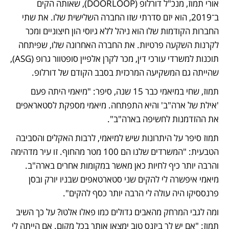
אורי תמוז, מנכ"ל דורלופ (DOORLOOP), שאותה הקים 
ב־2019, הוא יזם סדרתי שזו החברה השלישית שלו. את שתי 
החברות הקודמות שלו הוא ניהל ללא גיוסי הון חיצוניים ומכר 
לקרנות השקעה פרטיות. את החברה האחרונה שלו, שפיתחה 
תוכנות למשרדי עורכי דין, מכר לקרן אלפיין סופטוור גרופ (ASG), 
שהייתה גם המשקיעה המרכזית בסבב הקודם של דורלופ.
תמוז, שחי במיאמי כבר 15 שנה, סיפר: "מיאמי היתה פעם 
'אילת של ארה"ב' והיא התפתחה. מיאמי מספקת לסטאראפים 
את ההזדמנות לחשיפה בארה"ב".
תמוז סיפר על היתרונות שיש למיאמי, לרבות האקלים והסביבה 
הטבעית: "המשרדים שלנו הם 100 מטר מהחוף. זו עיר מדהימה 
והרבה יותר כיף לחיות כאן מאשר במקומות אחרים בארה"ב. 
מיאמי איפשרה לי להקים שני סטארטאפים שבניו יורק ובסן 
פרנססיקו היה עולה לי הרבה יותר כסף להקים". 
ומה לגבי המרחק מהאבים גדולים כמו פאלו אלטו? על כך השיב 
תמוז: "אם יש לך ביזנס טוב ימצאו אותך בכל מקום. אם הייתה לי 