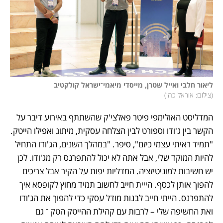
ליאור חלבי ואייל שטרן, מייסדי מיאמי־ישראל קולקטיב

(
צילום: אוראל כהן
)
המדליסט האולימפי פיטר פאלצי'ק שהשתתף באירוע דיבר על 
הקשר בין ג'ודו וספורט לבין הצלחה עסקית, מיתוג ואפילו הייטק. 
"תמיד ראיתי עצמי כיזם", סיפר. "במהלך השנים, הג'ודו התחיל 
להיות המוקד שלי, אבל אתה לא יכול להתפרנס רק מג'ודו. לכן 
יש חשיבות למוניטיזציה. המדליות יפות על הקיר אבל צריכים 
להפוך אותן לכסף. הייית חייב לחשוב תמיד מחוץ לקופסא איך 
להתפרנס. הייתי חייב לבנות מודל עסקי כדי להפוך את הג'ודו 
ואת החשיפה שלי – לרבות עם קהילת ההייטק הטק ־ גם 