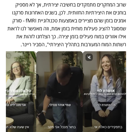
שרוב המחקרים מתמקדים בחשיבה יצירתית, אך לא מספיק 
בוחנים את היצירתיות החזותית. לכן, בשנים האחרונות סרקנו 
אמנים בזמן שהם מציירים באמצעות טכנולוגיית fMRI - סורק 
שמסוגל להציג פעילות מוחית בזמן אמת, וזה מאפשר לנו לראות 
אילו אזורים במוח פעילים בזמן יצירה. כך הצלחנו לזהות את 
רשתות המוח המעורבות בתהליך היצירתי", הסביר ריינר.
בתפקידים כאלה אי אפשר לחכות: אושרת לוי מניעה השקעות ענק מהטלפון_v
בתור מנכל אני מקבל מאות החלטות ביום, וה- Galaxy Z Fold8 Ultra עוזר לי לחתוך אותן מהר יותר_v
אין שעה שלא התעסקתי במשבר - טל אלכסנדרוביץ’ שגב מנהלת משברים