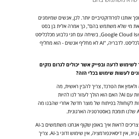
"השימוש ב-AI לא מבטל תפקידים אלא הופך אותנו לפרודוקטיביים יותר. לכן, אנשים שמיומנים 
בשימוש בכלים האלו – הם אלה שיחליפו את מי שלא משתמש בהם", כך אמרה אלית בן בסט 
נוריאל, מנהלת הפעילות השיווקית ב-Google Cloud Israel, בשיחה עם חגי גלבוע מכלכליסט 
 של גוגל וכלכליסט. לדבריה, "AI לא מחליף אנשים - הוא מחליף 
ה-AI טומן בחובו המון סכנות, בין היתר לשימוש לרעה ובפייק אשר יכולים לגרום נזקים 
נים לעשות שימוש בכלי הזה? 
"לפני שארגון נכנס לרכוש את הטכנולוגיה ולאמץ את הטרנד, צריך להבין ראשית, מה 
האסטרטגיה, מה אנחנו בדיוק רוצים לעשות עם AI? האם הוא הולך לעזור לנו להיות 
פרודוקטיביים יותר? האם הוא ייסייע בשירות לקוחות? בפיתוח של מוצר חדש? אחרי שהבנו מה 
"השלב הבא הוא לפתח מצפן אתי. אנחנו צריכים לראות איך באופן שקוף אנחנו משתמשים ב-AI 
באופן בטוח: איך אנחנו מוודאים שאין פייק ניוז, אין דיסאינפורמציה, אין שימוש זדוני ב-AI. צריך 