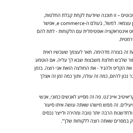
"סוכני AI הם הגרסה המתקדמת של צ'אטבוטים – זו תוכנה שיודעת לקחת קבלת החלטות, 
לנתח נתונים ולהציע את השירותים באופן עצמאי. למשל, בעולם ה-e commerce, אפשר 
ממש לנהל באמצעות קול או וידאו או טקסט אינטראקציה אופטימלית עם הלקוחות - לתת להם 
רמטית. 
"Best buy, אחד הלקוחות שלנו, עושה את זה בצורה מדהימה. תאר לעצמך שעכשיו ראית 
בסרטון יוטיוב איזשהו קליפ מדליק, עם בחור שלבש חולצת משבצות שבא לך עליה. אם הוטמע 
אייג'נט באי-קומרס, אתה יכול לזרוק לתוכו את הקליפ ולהגיד - את החולצה הזאת אני רוצה. בזמן 
אמת אתה יכול לקבל בדיוק מה קיים במאגר נכון להיום, כמה זה עולה, ותוך כמה זמן זה אצלך 
האייג'נט הנוסף שאני ממש אוהבת זה הקריאיטיב אייג'נט. פה זה מסייע לאנשים כמוני, אנשי 
השיווק, ולא רק, להיות הרבה יותר טובים ויעילים. זה ממש מישהו שאתה עושה איתו סיעור 
מוחות כל הזמן. אתה יכול להגיע לפריצות ולחדשנות הרבה יותר טובה ומהירה ולייצר נכסים 
וק במסרים שאתה רוצה ללקוחות שלך".