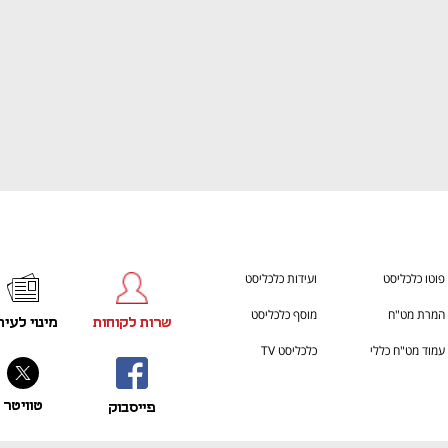
פוטו כלכליסט
ועידות כלכליסט
המרת מט"ח
מוסף כלכליסט
שרות לקוחות
מינוי לעית
עמוד מט"ח כללי
כלכליסט TV
טוויטר
פייסבוק