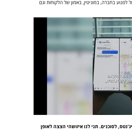
לקחת בחשבון שכל שימוש כזה לא נכון יכול לפגוע בחברה, במוניטין, באמון של הלקוחות וגם 
אנחנו רואים מעבר של עולם ה-AI לאייג'נטס, לסוכנים. תני לנו איזושהי הצצה לאופן 