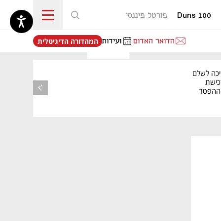
Duns 100
פורטל פיננסי
נפתח בכרטיסייה חדשה
הדואר האדום
ועידות
המהדורה הדיגיטלית
יכה לשלם
כישת
BASE: ההפסד
הרבעוני זינק ל-76