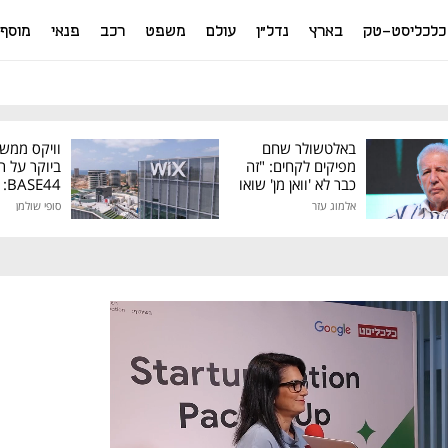
כלכליסט-טק
בארץ
נדל"ן
עולם
משפט
רכב
פנאי
מוסף
באלטשולר שחם
וויקס ממש
מפיקים לקחים: "זה
ביוקר על ר
כבר לא 'וואן מן' שואו
44
של גילעד"
אלמוג עזר
סופי שולמן
מיליון דולר