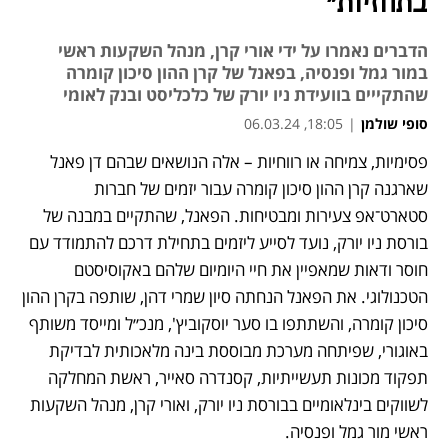
בתחזיות"
הדברים נאמרו על ידי אורי קרן, מנהל השקעות ראשי
במור גמל ופנסיה, בפאנל של קרן ההון סיכון קומרה
שהתקייים בוועידת ניו יורק של כלכליסט ובנק לאומי
סופי שולמן
|
18:05, 06.03.24
פסימיות, צמיחה או רווחיות – אלה הנושאים שבהם דן פאנל 
שארגנה קרן ההון סיכון קומרה עבור יזמים של חברות 
סטארט־אפ צעירות ומבטיחות. הפאנל, שהתקיים במבנה של 
בורסת ניו יורק, נועד לסייע ליזמים בתחילת דרכם להתמודד עם 
חוסר ודאות שמאפיין את חיי היומיום שלהם באקוסיסטם 
הטכנולוגי. את הפאנל הנחתה סיון שמרי דהן, שותפה בקרן ההון 
סיכון קומרה, והשתתפו בו סער יוסקוביץ', מנכ״ל ומייסד משותף 
באוגורי, שפיתחה מערכת מבוססת בינה מלאכותית לבדיקת 
תפקוד מכונות תעשייתיות, קסנדרה סאייר, ראשת המחלקה 
לשווקים בינלאומיים בבורסת ניו יורק, ואורי קרן, מנהל השקעות 
ראשי מור גמל ופנסיה.