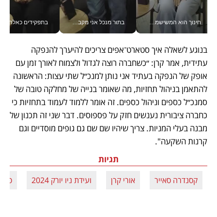
חינוך הוא המשישמה של החיים שלי - V
בתור מנכל אני מקבל מאות החלטות ביום, וה- Galaxy Z Fold8 Ultra עוזר לי לחתוך אותן מהר יותר_v
בתפקידים כאלה אי אפשר לח
בנוגע לשאלה איך סטארט־אפים צריכים להיערך להנפקה 
עתידית, אמר קרן: ״כשחברה רוצה לגדול ולצמוח לאורך זמן עם 
אופק של הנפקה בעתיד אני נותן למנכ״ל שתי עצות: הראשונה 
להתאמן בניהול תחזיות, מה שאומר בנייה של מחלקה טובה של 
סמנכ״ל כספים וניהול כספים. זה אומר ללמוד לעמוד בתחזיות כי 
כחברה ציבורית נענשים חזק על פספוסים. דבר שני זה תכנון של 
מבנה בעלי המניות. צריך שיהיו שם שם גם גופים מוסדיים וגם 
קרנות השקעה".
תגיות
קסנדרה סאייר
אורי קרן
ועידת ניו יורק 2024
סער 