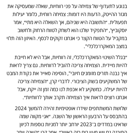
בנוגע לתעדוף של צמיחה על פני רווחיות, שאלה שמעסיקה את 
מגזר ההייטק, הדעות היו דומות: צמיחה רווחית, כלומר יעילות 
תפעולית. ״התשובה היא שניהם, אך השאלה היא מתי״, אמר 
יוסקוביץ', ״התפקיד שלנו הוא לשחק לטווח הרחוק ולחשוב 
במקביל על הטווח הקצר כי אנחנו זקוקים לכסף. האיזון הזה תלוי 
במצב המאקרו־כלכלי".
״בגלל השינוי המאקרו־כלכלי, זה רווחיות, אבל היא לא חייבת 
להיות מיידית. הצמיחה צריכה להוביל לרווחיות. גם צריך לראות 
איך נבנה תזרים מזומנים חיובי", הוסיפה סאייר את נקודת המבט 
של המשקיעים בשוק הציבורי. לדברי קרן, ״הצמיחה צריכה 
להיות יעילה. כמשקיע לא אכפת לנו כמה זמן זה ייקח, אבל 
אנחנו רוצים לראות איך הצמיחה תקרב אותך לרווחיות״.
שלושת המשתתפים שידרו אופטימיות זהירה להמשך 2024 
בהתבסס על הרבעון הראשון של השנה. ״אני מקווה שמה 
שראינו במדדים ב־2023 יורחב יותר למניות נוספות לכיוון 
התוכנה גם ויש מעין ריח כזה באוויר״, אמר קרן.״השנה יותר 