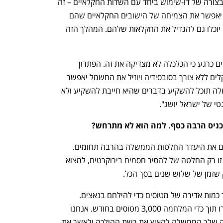
"מאחר שהתחנות יוקמו בשדות חקלאיים בצורה של דו-שימוש ביחד עם השדות החקלאיים – זה 
יאפשר גם את המשך השימוש בחקלאות, יאפשר את הצמיחה של הישובים החקלאיים שהם 
ישובי קו עימות ללא צורך בסובסידיה, והם יוכלו גם להגדיל את החקלאות שלהם. המהלך הזה 
"בארץ יש 700 אלף דונם שהם לא מעובדים כרגע כי הכלכלה לא מצדיקה את זה. הפתרון 
המשולב הזה שיכניס לכל ישוב מיליוני שקלים ללא צורך בסובסידיה ויוזיל את החשמל יאפשר 
לעבד את השטחים הלא מעובדים, הממשלה תוכל להשקיע בדברים שהיא חייבת להשקיע ולא 
טי של ישראל יושג".
שיכניס הרבה כסף. למה הוא לא מתרחש?
"זה תלוי רק בהחלטה של הממשלה. רואים את היעדר החלטות הממשלה בהרבה תחומים. 
בתחום הזה אין חסם טכנולוגי או מימוני – זו רק החלטה של להסיר חסמים בירוקרטים, למצוא 
שזמן של שלוש שנים בסך הכל.
"במלחמת העולם השנייה היה צריך לייצר כמות אדירה של מטוסים כדי להילחם בנאצים. 
הבריטים והאמריקאים הסבו מפעלים וייצרו תוך כדי המלחמה 3,000 מטוסים בחודש. אנחנו 
נמצאים באתגר הרבה יותר פשוט. החלטה שלך הממשלה להאיץ את רשת ההולכה ולאשר את 