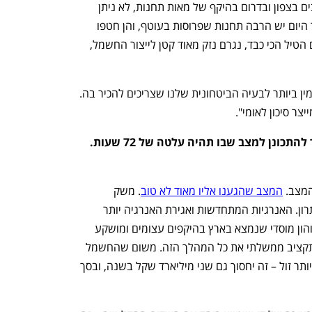
"אם מקימים את התחנות לאורך כל הישובים בצפון ובדרום בהיקף של מאות תחנות, לא ניתן 
יהיה לפגוע במשק החשמל כמו היום. כבר היום יש הרבה תחנות שפרוסות בעוטף, והן חטפו 
טילים. אבל כשתחנה כזאת סופגת טיל, גם הטיל הכי כבד, נגרם נזק מאוד קטן לייצור החשמל, 
"הביזור הזה הוא הפתרון החסין ביותר והזמין ביותר לבעיה הביטחונית שלנו שצריכים להכיר בה. 
ר סיכון לאומי".
ראש עיריית נשר אמר לאחרונה שצריך להתכונן למצב שבו תהיה עלטה של 72 שעות. 
מצב. 
המצב שהגענו אליו מאוד לא טוב
. משק 
החשמל התפתח לא נכון, אבל יש היום פתרון. האנרגיות המתחדשות ואגירת האנרגיה יותר 
זולות מהאנרגיה הרגילה. בעזרת הון יזמי והון מוסדי שנמצא בארץ בהיקפים עצומים ומושקע 
כרגע בשוק הבינלאומי אפשר לממן ללא תקציב ממשלתי את כל המהלך הזה. משום שהחשמל 
שמוכרים היום בתחרות עם חברת חשמל יותר זול – זה יחסוך גם שני מיליארד שקל בשנה, ובסך 