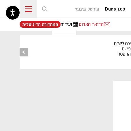
Duns 100
פורטל פיננסי
נפתח בכרטיסייה חדשה
הדואר האדום
ועידות
המהדורה הדיגיטלית
יכה לשלם
כישת
BASE: ההפסד
הרבעוני זינק ל-76