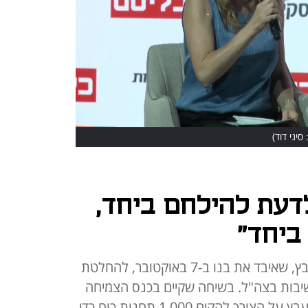
 סיני דוד)
לדעת להילחם ביחד,
ביחד"
כך התייחס מנכ"ל אנלייט גלעד יעבץ, שאיבד את בנו ב-7 באוקטובר, להחלטת
שיבות בצה"ל. בשיחה שקיים בכנס הצמיחה
של כלכליסט ומזרחי טפחות דיבר יעבץ על הצורך להקים 1,000 תחנות כוח כדי