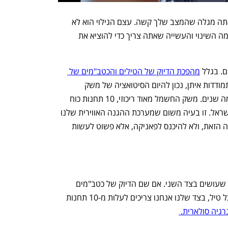
"נכון. לפעמים אתה נמצא בסיטואציה שאתה מגלה שהמצב שלך קשה. עצם הגילוי הוא לא 
סיבה להיכנס לפאניקה, אלא סיבה להבין מה השינוי והעשייה שאתה צריך כדי להוציא את 
. בגלל 
מהפכת הדיוק של הטילים והכטב"מים של 
 והחזיתות האחרות שישראל מתמודדות איתן, נכון להיום הסיטואציה של משק 
החשמל שונה מאוד ממה שהיתה לפני כמה שנים. משק החשמל מאוד ריכוזי, 10 תחנות כוח 
מייצרות יותר מ-50% מצריכת החשמל בישראל. זו בעיה משום שמערכת ההגנה האווירית שלנו 
היא לא הרמטית. אנחנו צריך להכיר בבעיה הזאת, ולא להיכנס לפאניקה, אלא פשוט לעשות 
"התוכנית הזאת צריכה לעשות הפוך ממה שעושים בצד השני. אם שם הדיוק של כטב"מים 
וטילים השתכלל מאלף מטר ל-10 מטר לכל טיל, בצד שלנו אנחנו צריכים לעלות מ-10 תחנות 
גיה סולארית. 