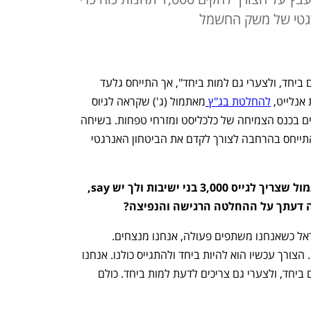
רגטי של משק החשמל
"אנחנו צריכים לדעת לחיות ביחד, להילחם ביחד, ולצערי גם למות ביחד", אך התייחס גלעד 
נלייט, 
להחלטת בג"ץ 
מאתמול (ג') שקראה לגיוס 
בני הישיבות לצה"ל. יעבץ אמר את הדברים בכנס הצמיחה של כלכליסט ומזרחי טפחות. בשיחה 
עם כתבת כלכליסט דיאנה בחור ניר הוא התייחס בהרחבה לצורך לקדם את הביטחון האנרגטי 
נתחיל מהאקטואליה. בג"ץ החליט אתמול שצריך לגייס 3,000 בני ישיבות ולך יש say, 
"במובן היותר רחב, בכל פעם במדינת ישראל כשאנחנו משתפים פעולה, אנחנו מנצחים. 
כשאנחנו מתפלגים ורבים אנחנו מפסידים. הצורך עכשיו הוא להיות ביחד ולהתגייס כולנו. אנחנו 
חייבים לדעת לחיות ביחד אבל גם להילחם ביחד, ולצערי גם צריכים לדעת למות ביחד. כולם 