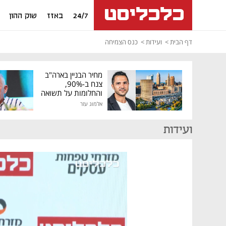
24/7
באזז
שוק ההון
דף הבית
ועידות
כנס הצמיחה
מחיר הבניין בארה"ב
צנח ב-90%,
והחלומות על תשואה
גבוהה התנפצו
אלמוג עזר
ועידות