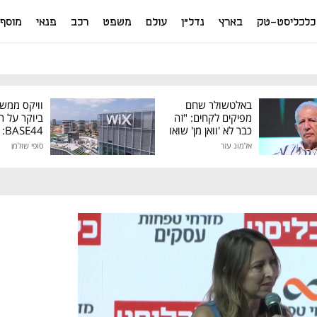
כלכליסט-טק
בארץ
נדל"ן
עולם
משפט
רכב
פנאי
מוסף
באלטשולר שחם
וויקס ממש
מפיקים לקחים: "זה
ביוקר על ר
כבר לא 'וואן מן' שואו
44
של גילעד"
אלמוג עזר
סופי שולמן
מיליון דולר