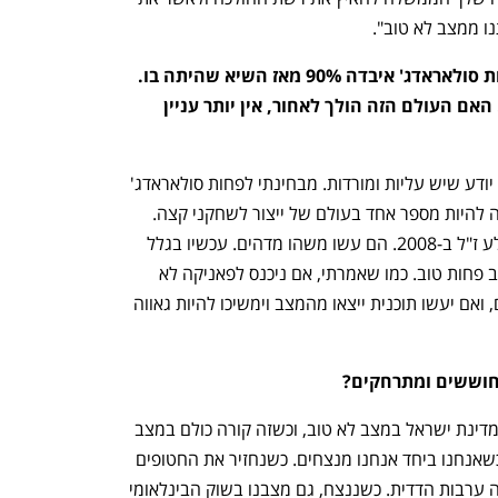
ו ממצב לא טוב".
המניה של חברת האנרגיות המתחדשות סולאראדג' איבדה 90% מאז השיא שהיתה בו. 
מה זה אומר על תחום האנרגיה הירוק. האם העולם הזה הולך לאחור, אין יותר עניין 
"נהפוך הוא – כל מי שפה מהמגזר העסקי יודע שיש עליות ומורדות. מבחינתי לפחות סולאראדג' 
זו גאווה ישראלית עצומה. זו חברה שהפכה להיות מספר אחד בעולם של ייצור לשחקני קצה. 
אני זוכר את המייסד של סולאראדג' גיא סלע ז"ל ב-2008. הם עשו משהו מדהים. עכשיו בגלל 
צירוף של כל מיני סיבות הם נמצאים במצב פחות טוב. כמו שאמרתי, אם ניכנס לפאניקה לא 
נהיה במצב טוב. הם מכירים במצב שלהם, ואם יעשו תוכנית ייצאו מהמצב וימשיכו להיות גאווה 
וששים ומתרחקים?
"הדבר הכי טוב זה לא לברוח מהמציאות. מדינת ישראל במצב לא טוב, וכשזה קורה כולם במצב 
לא טוב. הדרך היחידה היא להיות ביחד, וכשאנחנו ביחד אנחנו מנצחים. כשנחזיר את החטופים 
תהיה ערבות הדדית, כשנתגייס כולנו תהיה ערבות הדדית. כשננצח, גם מצבנו בשוק הבינלאומי 