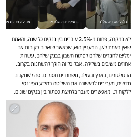
כלכליסט דיגיטל "חינוך הוא המשימה של החיים שלי"_v
בתפקידים כאלה אי אפשר לחכות: אושרת לוי מניעה השקעות ענק מהטלפון_v
אני לא צריכה את המשרד:
לא במקרה, פחות מ-2.5% עוברים בין בנקים כל שנה, והאמת 
שאין באמת לאן. המעניין הוא, שכאשר שואלים לקוחות אם 
ימליצו לחברים שלהם לפתוח חשבון בבנק שלהם, עשרות 
אחוזים משיבים בשלילה. אבל כל זה הולך להשתנות בקרוב.
הרגולטורים, בארץ ובעולם, משחררים חסמי כניסה לשחקנים 
חדשים, מעבירים לראשונה את השליטה במידע הפיננסי 
ללקוחות, ומאפשרים מעבר בלחיצת כפתור בין בנקים שונים. 