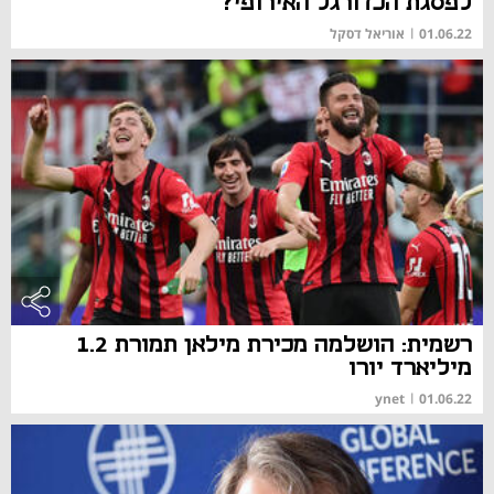
לפסגת הכדורגל האירופי?
01.06.22
|
אוריאל דסקל
רשמית: הושלמה מכירת מילאן תמורת 1.2
מיליארד יורו
ynet
|
01.06.22