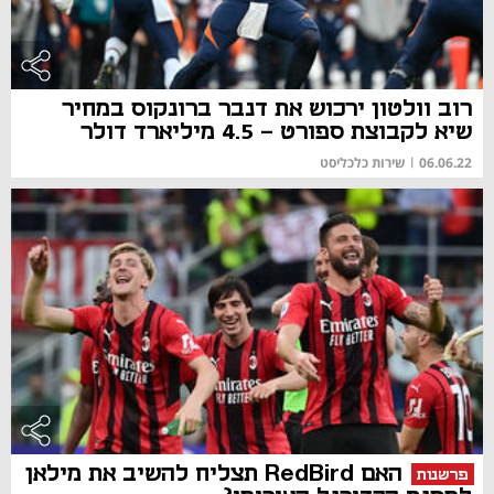
רוב וולטון ירכוש את דנבר ברונקוס במחיר
שיא לקבוצת ספורט - 4.5 מיליארד דולר
06.06.22
|
שירות כלכליסט
האם RedBird תצליח להשיב את מילאן
פרשנות