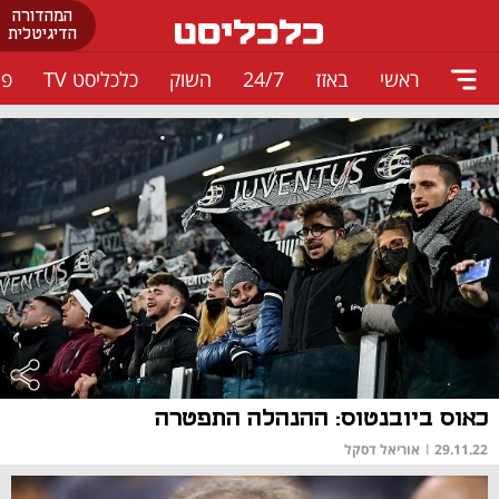
המהדורה
הדיגיטלית
ראשי
באזז
24/7
השוק
כלכליסט TV
פו
כאוס ביובנטוס: ההנהלה התפטרה
29.11.22
|
אוריאל דסקל