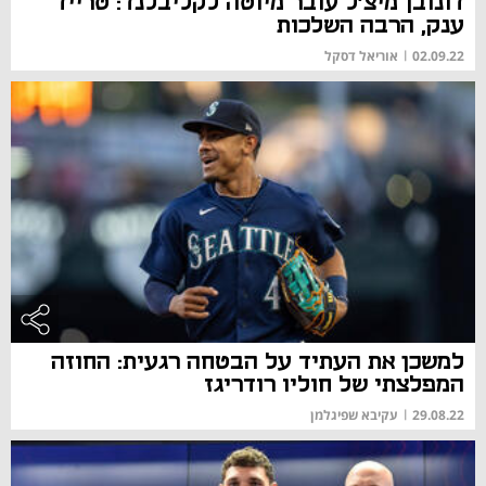
דונובן מיצ'ל עובר מיוטה לקליבלנד: טרייד
ענק, הרבה השלכות
02.09.22
|
אוריאל דסקל
למשכן את העתיד על הבטחה רגעית: החוזה
המפלצתי של חוליו רודריגז
29.08.22
|
עקיבא שפיגלמן