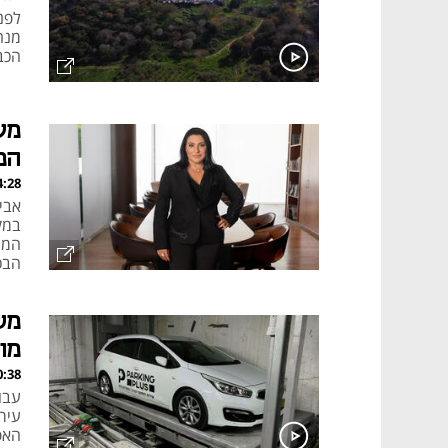
מנה
הכבו
מע
המ
, 20.10.22
אבי
המנ
הבכ
מש
מו
, 10.07.22
עבו
עיר
האפ