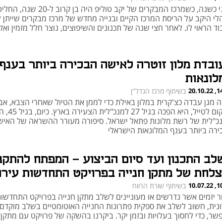
לפני כשנה, כשמרכז המבקרים של יקב טוליפ היה בן קרוב ל-20 שנה,
לי היקב על הריסת המרכז הקיים ובנייה מחדש של מרכז מבקרים שייתן לי
ד הראוי לו. לאחר חצי שנה של תכנונים והשיפוצים, נוצר חלל מזמין ואל
ובדת מלון זוטרה לאישה הבכירה ביותר בענף
לונאות
14:28
בשיתוף מרכז הנדל"ן
ה מגן עבדה כצ'קרית במלון באילת כדי לממן את הטיול שאחרי הצבא, אב
במקום לטייל, היא הפכה בגיל 27 למנכ"לי
כ"לית של רשת מלונות פתאל ישראל. סיפורה מעורר ההשראה של האיש
ירה ביותר בענף המלונאות הישראלי
לב התכנון ועד סיום הביצוע - המפתח להתקנ
צלחת של מתקן חנייה בפרויקט התחדשות עירו
10:38
בשיתוף שורת הרווח
ר יזמים אשר נדרשים או מעוניינים לשלב מתקן חנייה בפרויקט התחדשו
ונית, חשוב לשלב את ספקית פתרונות החנייה האוטומטיים בשלב מוקדם 
שר, כדי לחסוך בעלויות ובזמן יקר. ביקרנו בהשקה של פרויקט עם מתקן 