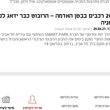
ברת פתרונות החנייה אוטומטיים אוטופארקינג. אייל זלמן, מנכ"ל
ופארקינג, מספר על חשיבות הליווי של ספקית החנייה לאורך כל הדרך
200 רכבים בבטן האדמה - הרובוט כבר ידאג לכ
ניה
13:29
בשיתוף חברת Smart Park
במהלך יזמי וחדשני של חברת SMART PARK בשיתוף עם עיריית תל
זת החוף" מוקם בימים אלו החניון הרובוטי הציבורי הראשון והגדול בישר
ון מוקם בלב תל אביב, ברחוב בוגרשוב 14
פוטו כלכליסט
ועידות כלכליסט
המרת מט"ח
מוסף כלכליסט
שרות לקוחות
מינוי לעית