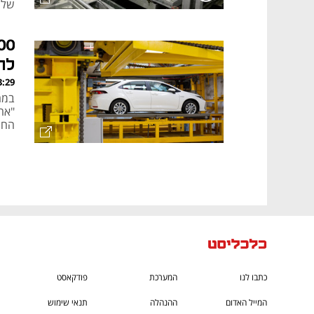
של ח
אוט
לח
, 29.04.21
"אחו
החני
כתבו לנו
המערכת
פודקאסט
המייל האדום
ההנהלה
תנאי שימוש