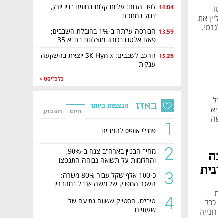
לפני הדוח: עליות קלות בחוזים בניו יורק,
14:04
 החליטו
זינוק במתכות
ין את
גנטי.
הבורסה עלתה ב-1% בהובלת השבבים;
13:59
פאלו אלטו בבכורה מוצלחת בת"א 35
הרעב לשבבים: SK Hynix יוצאת בהשקעה
13:26
ענקית
כלכליסט >
ל
באזז
הנצפות ביותר
ת הצעירה בארץ. כיום, בגיל 45, היא
היום
השבוע
ה
1
פמילי אופיס להמונים
2
מחיר הבניין בארה"ב צנח ב-90%,
ה
והחלומות על תשואה גבוהה התנפצו
נית
3
כ-100 אלף שקל עבור 80% משרה:
השכר המפנק של משה ארבל במהדרין
ת
נחשף
4
טיבי'ס: הסטייק ששווה נסיעה של
ככל
שעתיים
חנייה