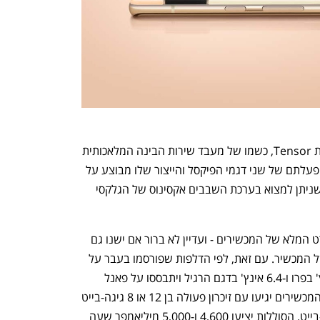
ערכת השבבים החדשה (SoC) מכונה כעת Tensor, כשמו של מעבד שירות הבינה המלאכותית 
ולמידת מכונה של החברה. הוא ישמש להפעלתם של שני דגמי הפיקסל והייצור שלו מבוצע על 
ידי סמסונג. הוא כולל את אותו שבב גרפי שניתן למצוא בערכת השבבים אקסינוס של הגלקסי 
עם זאת בגוגל לא ממש הרחיבו על המפרט המלא של המכשירים - ועדיין לא ברור אם ישנו גם 
מעבד רגיל שישמש להפעלה השוטפת של המכשיר. עם זאת, לפי הדלפות שפורסמו בעבר על 
ידי אתר XDA, המסך יהיה בגודל 6.7 אינץ' בפרו ו-6.4 אינץ' בדגם הרגיל ויתבססו על פאנל 
AMOLED עם תמיכה בקצב רענון גבוה. המכשירים יגיעו עם זיכרון פעולה בן 12 או 8 גיגה-בייט 
ומרחב אחסון של 128, 256 או 512 גיגה-בייט. הסוללות יציעו 4,600 ו-5,000 מיליאמפר שעה 