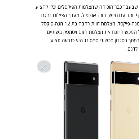
תכונה, אבל גם היא נכנעה לטרנד למרות שבעבר כבר הוכיחה שמצלמות הפיקסלים יכלו להציע 
את אותה איכות של מצלמות המתחרות ואף יותר עם חיישן בודד או כפול. מערך הצילום בדגם 
הפרו יכלול מצלמה ראשית בת 50 או 48 מגה-פיקסל, מצלמת זווית רחבה בת 12 מגה-פיקסל 
וחיישן זום בן 48 מגה-פיקסל. בדגם הרגיל המכשיר יזנח את מצלמת הזום ויסתפק בשתיים 
בלבד. מצלמת הסלפי תמוקם בתוך חריר במסך בסגנון מכשירי סמסונג היא כנראה תציע 