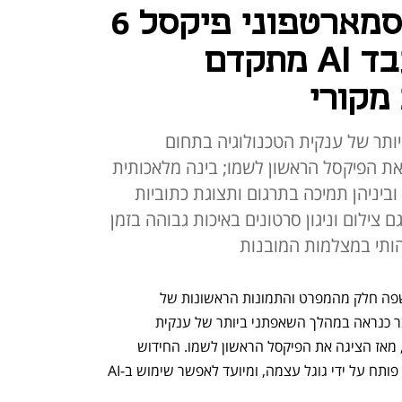
גוגל חשפה שני סמארטפוני פיקסל 6
חדשים - עם מעבד AI מתקדם
מקורי
תר של ענקית הטכנולוגיה בתחום
את הפיקסל הראשון לשמו; בינה מלאכותית
ביניהן תמיכה בתרגום ותצוגת כתוביות
 צילום וניגון סרטונים באיכות גבוהה בזמן
הותי במצלמות המובנות
הרשת געשה הלילה (ג') לאחר שגוגל חשפה חלק מהמפרט והתמונות הראשונות של 
סמארטפוני הפיקסל 6 ו-6 פרו שלה. מדובר כנראה במהלך השאפתני ביותר של ענקית 
הטכנולוגיה בתחום הטלפונים הסלולריים, מאז הציגה את הפיקסל הראשון לשמו. החידוש 
העיקרי במכשיר הוא המעבד, שלראשונה פותח על ידי גוגל עצמה, ומיועד לאפשר שימוש ב-AI 