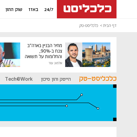
24/7
באזז
שוק ההון
דף הבית
כלכליסט-טק
מחיר הבניין בארה"ב
צנח ב-90%,
והחלומות על תשואה
גבוהה התנפצו
אלמוג עזר
כלכליסט-טק
הייטק והון סיכון
Tech@Work