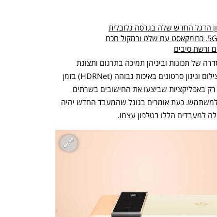
ם ורשת סיבים
מעבר למצלמה, בינה מלאכותית תפעיל סדרה של תכונות וביניהן תמיכה בתרגום ותצוגת 
כתוביות בזמן אמת, שיפור תצוגת המסך, צילום וניגון סרטונים באיכות גבוהה (HDRNet) בזמן 
אמת. אלו תכונות שעד כה היה ניתן לקבל רק באפליקציות שביצעו את החישובים בשרתים 
עוצמתיים בדאטה סנטרים והזרימו אותם למשתמש. כעת אומרים בגוגל שהמעבד החדש יהיה 
ה למעבדים הללו בטלפון עצמו.