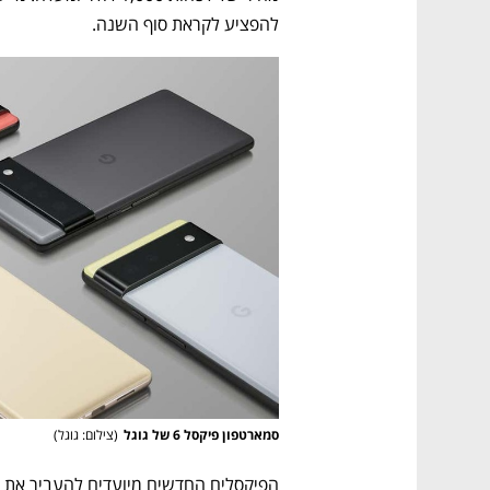
ם ומה שביניהם
התכוננו לשלב הבא בצמיחה שלכם!
להפציע לקראת סוף השנה.
סמארטפון פיקסל 6 של גוגל
(
צילום: גוגל
)