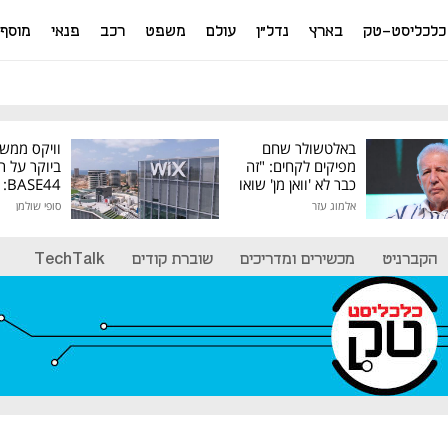
כלכליסט-טק
בארץ
נדל"ן
עולם
משפט
רכב
פנאי
מוסף
באלטשולר שחם
וויקס ממש
מפיקים לקחים: "זה
ביוקר על ר
כבר לא 'וואן מן' שואו
44
של גילעד"
אלמוג עזר
סופי שולמן
מיליון דולר
הקברניט
מכשירים ומדריכים
שוברת קודים
TechTalk