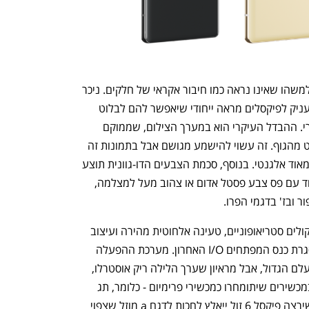
גם העיצוב של המכשירים דומה סוף סוף למשהו שאינו נראה כמו חיבור אקראי של חלקים. ניכר 
שבגוגל רוצים לתפוס את העין ולנסות להעניק לפיקסלים מראה ייחודי שיאפשר להם לבלוט 
ביחס למתחרים שרובם מציעים עיצוב גנרי. ההבדל העיקרי הוא במערך הצילום, שממוקם 
במגרעת לרוחב גב המכשיר שבולטת מעט מהגוף. זה עשוי להישמע מגושם אבל בתמונות זה 
נראה דווקא פתרון מעניין, גם אם הוא לא מאוד אלגנטי. בנוסף, סכמת הצבעים הדו-גוונית תוצע 
ב-6 עם גוף אלומיניום בשחור, אפור או ורוד עם פס צבע פסטל אדום או צהוב מעל למצלמה, 
נפתח בכרטיסייה חדשה
נפתח בכרטיסייה חדשה
ר ובז' בדגמי הפרו.
מעבר לכך, הפיקסלים גם יציעו מערך רמקולים סטריאופוניים, טעינה אלחוטית מהירה ועיצוב 
חדש של הממשק שגוגל כבר חשפה במסגרת כנס המפתחים I/O האחרון. מערכת ההפעלה 
תהיה כמובן אנדרואיד 12. המחיר הוא הנעלם הגדול, אבל מראיון שערך הלילה ריק אוסטרלו, 
מנכ''ל חטיבת החומרה של גוגל, מדובר במכשירים שיתומחרו כמכשירי פרימיום - כלומר, תג 
מחיר של לפחות 1,000 דולר ומעלה. מי שירצה פיקסל 6 זול ייאלץ לחכות לדגם a מוזל שצפוי 