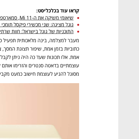
קראו עוד בכלכליסט:
שיאומי משיקה את ה-Mi 11, סמארטפון הדגל החדש שלה בגרסה גלובלית
גוגל מציגה: שני מכשירי פיקסל תומכי 5G, כרומקאסט עם שלט ורמקול חכם
התוכניות של גוגל בישראל: חוות שרתי
מסוגל להגיע לעוצמת חישוב כמעט מקביל