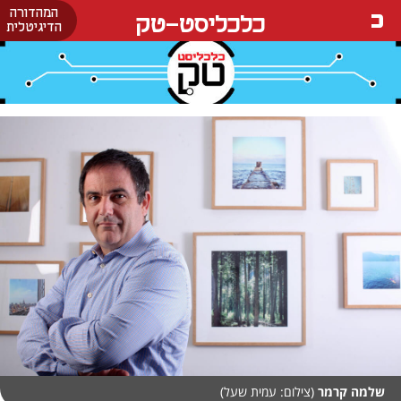
המהדורה
כלכליסט-טק
הדיגיטלית
שלמה קרמר
(צילום: עמית שעל)