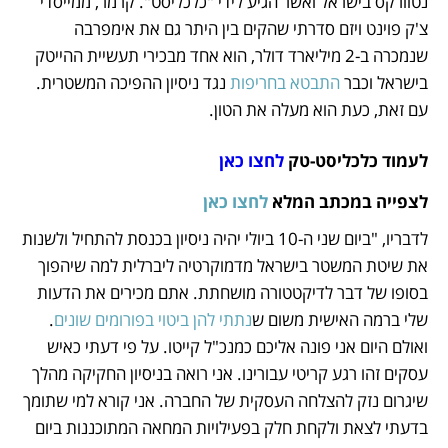
נטוורקס בישראל ואשר הגיע לידי "כלכליסט". קרמר, ממייסדי 
צ'ק פוינט ויזם סדרתי שהקים בין היתר גם את אימפרבה 
שנמכרה ב-2 מיליארד דולר, הוא אחד מבכירי תעשיית ההייטק 
בישראל וכבר 
התבטא בחריפות
 נגד ניסיון ההפיכה המשטרית. 
עם זאת, כעת הוא מעלה את הטון.
לעמוד כלכליסט-טק 
לחצו כאן
לצפייה במכתב המלא 
לחצו כאן
לדבריו, "ביום שני ה-10 ביולי יהיה ניסיון בכנסת להתחיל ולשנות 
את שיטת המשטר בישראל מדמוקרטיה ליברלית למה שיהפוך 
בסופו של דבר לדיקטטורה מושחתת. אתם מכירים את הדעות 
שלי ברמה האישית משום ש
נתתי להן ביטוי בפורומים שונים
. 
ואולם היום אני פונה אליכם כמנכ"ל קייטו. על פי דעתי כאיש 
עסקים זהו רגע קריטי עבורינו. אני רואה בניסיון החקיקה מהלך 
שיגרום נזק להצלחה העסקית של החברה. אני קורא למי שתומך 
בדעתי לצאת ולקחת חלק בפעילויות המחאה המתוכננות ביום 