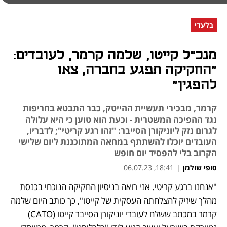
בלעדי
מנכ"ל קייטו, שלמה קרמר, לעובדים:
"החקיקה תפגע בחברה, צאו
להפגין"
קרמר, מבכירי תעשיית ההייטק, כבר התבטא בחריפות
נגד ההפיכה המשטרית - וכעת הוא טוען כי היא עלולה
לגרום נזק ליוניקורן הסייבר: "זהו רגע קריטי"; לדבריו,
העובדים יוכלו להשתתף במחאה המתוכננת ליום שלישי
הקרוב בלי להפסיד יום חופש
סופי שולמן
|
18:41, 06.07.23
"אנחנו ברגע קריטי. אני רואה בניסיון החקיקה הנוכחי בכנסת 
נפתח בכרטיסייה חדשה
נפתח בכרטיסייה חדשה
נפתח בכרטיסייה חדשה
מהלך שיזיק להצלחתה העסקית של קייטו", כך כותב היום שלמה 
קרמר במכתב ששלח לעובדי יוניקורן הסייבר קייטו (CATO) 