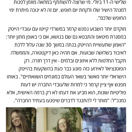
שלישי ה-11 ביולי. מי שרוצה להשתתף במחאה מוזמן לפנות 
למנהל הישיר שלו ולקחת יום חופש. יום זה לא ינוכה מיתרת ימי 
החופש שלכם". 
מוקדם יותר השבוע נפגש קרמר במשרדי קייטו עם עובדי הייטק 
במסגרת מיטאפ והתבטא גם שם בנושא, אם כי באופן מתון יותר: 
"האמון שתעשיית ההייטק בנתה במשך 30 שנה עלול ללכת 
לאיבוד בשלושה שבועות. אם תהיה כאן דיקטטורה, והממשלה 
תקבל החלטות ללא איזונים ובלמים - אין דרך חזרה. רק 
הפוטנציאל לאירוע כזה פוגע כבר כעת בהשקעות בהייטק 
הישראלי יותר מאשר בשאר העולם במונחים השוואתיים". באותו 
מפגש אף ציין קרמר כי למרות שלעובדי החברה יש דעות 
פוליטיות שונות, הוא מביע את דעתו לא רק ברמה האישית, אלא 
כמנכ"ל: "מותר לי להתנגד לדברים שיפגעו בעתיד החברה". 