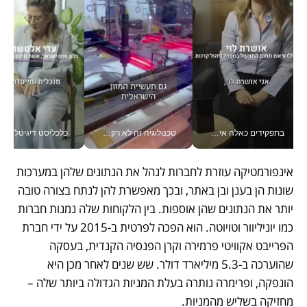
בתפקידים כאלה אי אפשר לחכות: אושרת לוי מניעה השקעות ענק מהטלפון_v
טכנולוגיה זה לא רק בהייטק: גם תעשיית המזון הישראלית מאמצת כלי AI, אוטומציה וניתוח דאטה בזמן אמת
כלכליסט דיגיטל
אינפורמטיקה עוזרת לחברות לנהל את הנתונים שלהן במערכות 
שונות הן בענן ובן באתר, ובכך מאפשרת להן לנתח בצורה טובה 
יותר את הנתונים שהן אוספות. בין הלקוחות שלה נמנות חברות 
כמו יוניליוור וטויוטה. הוא הפכה לפרטית ב-2015 על ידי חברת 
הפרייבט אקוויטי פרמירה וקרן הפנסיה הקנדית, בעסקה 
שהוערכה ב-5.3 מיליארד דולר. שש שנים לאחר מכן היא 
הונפקה, ופרימרה נותרה בעלת המניות הגדולה ביותר שלה – 
מחזיקה בשליש מהמניות. 