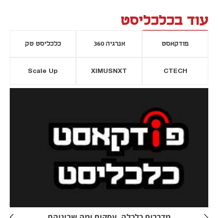
עוד בכלכליסט
פודקאסט
אנרגיה 360
כלכליסט טק
Scale Up
XIMUSNXT
CTECH
יסייה חדשה
נפתח בכרטיסייה חדשה
מדברים כלכלה, עסקים ומה שביניהם