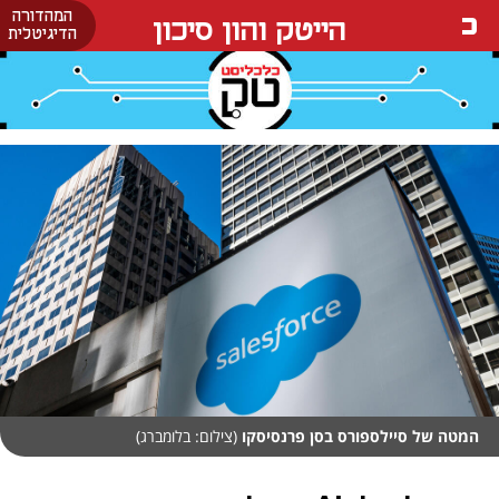
המהדורה
הייטק והון סיכון
הדיגיטלית
המטה של סיילספורס בסן פרנסיסקו
(צילום: בלומברג)