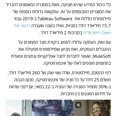
כלי ניהול המידע שהיא מציעה, וזאת במסגרת המאמצים להגדיל 
את המוצרים המבוססים על AI. עסקאות גדולות נוספות של 
סיילספורס כוללות את  Tableau Software ב-2019 עבור 
15.7 מיליארד דולר במניות, ואילו בשנה שעברה 
רכשה את 
Own הישראלית
 בסביבות 2 מיליארד דולר.  
עם זאת, העסקה עלולה לספוג ביקורת מצד הממונים על 
ההגבלים העסקיים, זאת מכיוון שסיילספורס מפעילה את 
MuleSoft, שעוזר לחברות לחבר אפליקציות ונתונים ופועלת 
בתחומים חופפים לאלו של אינפורמטיקה. 
לפי ההסכם, סיילספורס, שלה שווי שוק של 260 מיליארד דולר, 
תשלם 25 דולר על כל מניה של אינפורמטיקה, סכום הגבוה 
ב-30% ממחיר הסגירה של המניה ב-22 במאי, יום לפני שדווח 
על חידוש המגעים בין החברות. 