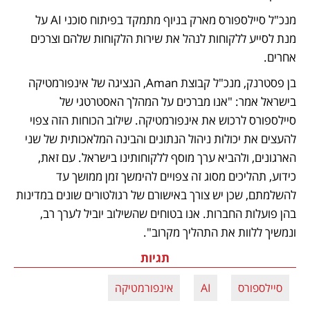
מנכ"ל סיילספורס מארק בניוף מתמקד בפיתוח סוכני AI על 
מנת לסייע ללקוחות לנהל את שירות הלקוחות שלהם וצרכים 
אחרים. 
בן פסטרנק, מנכ"ל קבוצת Aman, הנציגה של אינפורמטיקה 
בישראל אמר: "אנו מברכים על המהלך האסטרטגי של 
סיילספורס לרכוש את אינפורמטיקה. שילוב הכוחות הזה צפוי 
להעצים את יכולות ניהול הנתונים והבינה המלאכותית של שני 
הארגונים, ולהביא ערך מוסף ללקוחותינו בישראל. עם זאת, 
כידוע, תהליכים מסוג זה צפויים להימשך זמן ממושך עד 
להשלמתם, שכן יש צורך באישורם של רגולטורים שונים במדינות 
בהן פועלות החברות. אנו בטוחים שהשילוב יוביל לערך רב, 
ונמשיך ללוות את התהליך מקרוב".
תגיות
סיילספורס
AI
אינפורמטיקה