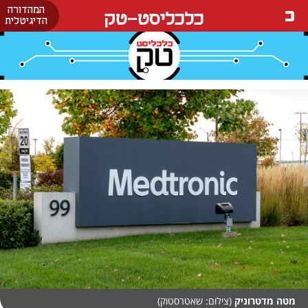
המהדורה
כלכליסט-טק
הדיגיטלית
מטה מדטרוניק
(צילום: שאטרסטוק)