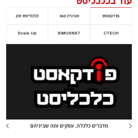
עוד בכלכליסט
פודקאסט
אנרגיה 360
כלכליסט טק
Scale Up
XIMUSNXT
CTECH
יסייה חדשה
נפתח בכרטיסייה חדשה
מדברים כלכלה, עסקים ומה שביניהם