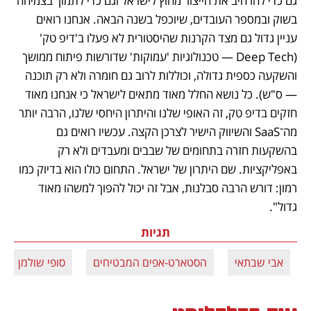
גם כדי להרחיב את הייצור מחוץ לישראל וגם כדי לתמוך בצמיחה 
בשוק ובמספר העובדים, שיוכפל בשנה הבאה. אנחנו רואים 
עניין גדול גם מצד הקרנות שהיסטורית לא פעלו ב'דיפ טק' 
(Deep Tech — טכנולוגיות 'עמוקות' שדורשות פיתוח ממושך 
והשקעה כספית גדולה, וכוללות לרוב גם חומרה ולא רק תוכנה 
— ס"ש). כל נושא החלל מאוד מתאים לישראל כי אנחנו מאוד 
חזקים בדיפ טק, זה האופי שלנו והיתרון היחסי שלנו, הרבה יותר 
מה־SaaS והשיווק הישיר לצרכן הקצה. עכשיו רואים גם 
בהשקעות חזרה בתחומים של שבבים ומעבדים ולא רק 
באפליקציות. שם היתרון של ישראל. התחום כולו הוא בדיוק כמו 
רמון: דורש הרבה סבלנות, אבל זה יכול להפוך למשהו מאוד 
גדול".
תגיות
אבי שבתאי
הסטארט-אפים המבטיחים
סופי שולמן