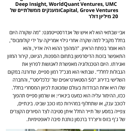
Deep Insight, WorldQuant Ventures, UMC 
Capital, Grove Venturesומענקים ממשלתיים של 
20 מיליון דולר
אבי שבתאי הוא לא איש של אנדרסטייטמנט: "מה שקורה היום 
בחלל מקביל למה שקרה אחרי גילוי אמריקה על ידי קולומבוס", 
הוא אומר בפתח הראיון. "המהפך ההוא היה אדיר, והוא 
התאפשר בזכות הדיסרפשן בתחום הספנות, הניווט, קירור המזון 
ואגירתו. היום הטכנולוגיה מאפשרת לאנושות לפרוץ את 
הגבולות לחלל". שבתאי הוא מנכ"ל רמון ספייס, שדורגה במקום 
השלישי בדירוג "50 הסטארט־אפים של 'כלכליסט'", והחברה 
שלו היא אחת הבודדות בעולם שמכוונת לכיוון המסחרי בחלל. 
ככזו, ההימור עליה הוא כמעט בינארי: או שרמון ספייס תהפוך 
לכוכב ענק, או שתחלוף במהירות כמו כוכב שביט. בינתיים, 
צפייה במסע של תייר החלל איתן סטיבה לצד הסיורים הקצרים 
של ג'ף בזוס וריצ'רד ברנסון נותנת סיבה לאופטימיות.