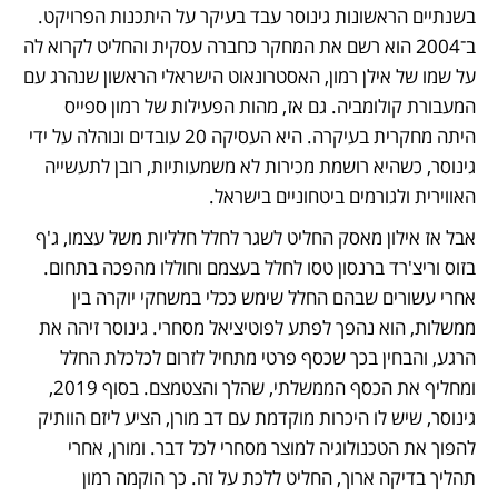
בשנתיים הראשונות גינוסר עבד בעיקר על היתכנות הפרויקט. 
ב־2004 הוא רשם את המחקר כחברה עסקית והחליט לקרוא לה 
על שמו של אילן רמון, האסטרונאוט הישראלי הראשון שנהרג עם 
המעבורת קולומביה. גם אז, מהות הפעילות של רמון ספייס 
היתה מחקרית בעיקרה. היא העסיקה 20 עובדים ונוהלה על ידי 
גינוסר, כשהיא רושמת מכירות לא משמעותיות, רובן לתעשייה 
האווירית ולגורמים ביטחוניים בישראל.
אבל אז אילון מאסק החליט לשגר לחלל חלליות משל עצמו, ג'ף 
בזוס וריצ'רד ברנסון טסו לחלל בעצמם וחוללו מהפכה בתחום. 
אחרי עשורים שבהם החלל שימש ככלי במשחקי יוקרה בין 
ממשלות, הוא נהפך לפתע לפוטיציאל מסחרי. גינוסר זיהה את 
הרגע, והבחין בכך שכסף פרטי מתחיל לזרום לכלכלת החלל 
ומחליף את הכסף הממשלתי, שהלך והצטמצם. בסוף 2019, 
גינוסר, שיש לו היכרות מוקדמת עם דב מורן, הציע ליזם הוותיק 
להפוך את הטכנולוגיה למוצר מסחרי לכל דבר. ומורן, אחרי 
תהליך בדיקה ארוך, החליט ללכת על זה. כך הוקמה רמון 