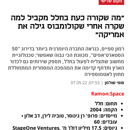
מקום שלישי
"מה שקורה כעת בחלל מקביל למה
שקרה אחרי שקולומבוס גילה את
אמריקה"
רמון ספייס, כנראה החברה היומרנית ביותר בדירוג "50
הסטארט־אפים", מכוונת הכי גבוה שאפשר: טכנולוגיית
מחשוב שתצליח לפעול בחלל, תספק שירותים גם לכדור
הארץ ותדחף קדימה את המהפכה המסחרית המתחוללת
מחוץ לאטמוספירה
סופי שולמן
|
07:53, 07.05.22
Ramon.Space
נפתח בכרטיסייה חדשה
נפתח בכרטיסייה חדשה
נפתח בכרטיסייה חדשה
תחום: חלל
הקמה: 2004
מייסדים: פרופ' רן גינוסר, טוביה לירן, דב אלון • 
עובדים: 60
גיוסים: 17.5 מיליון דולר מ־StageOne Ventures, 